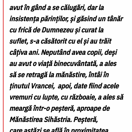
avut în gând a se călugări, dar la
insistența părinților, și găsind un tânăr
cu frică de Dumnezeu și curat la
suflet, s-a căsătorit cu el și au trăit
câțiva ani. Neputând avea copii, deși
au avut o viață binecuvântată, a ales
să se retragă la mănăstire, întâi în
ținutul Vrancei, apoi, date fiind acele
vremuri cu lupte, cu războaie, a ales să
meargă într-o peșteră, aproape de
Mănăstirea Sihăstria. Peșteră,
care astăzi se află în proximitatea