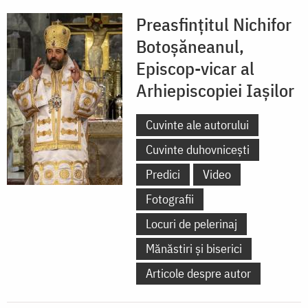
Preasfințitul Nichifor
Botoșăneanul,
Episcop-vicar al
Arhiepiscopiei Iașilor
Cuvinte ale autorului
Cuvinte duhovnicești
Predici
Video
Fotografii
Locuri de pelerinaj
Mănăstiri și biserici
Articole despre autor