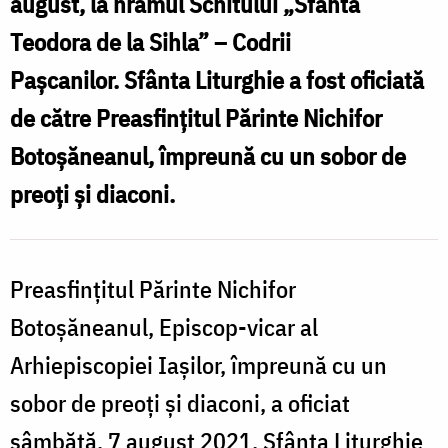
august, la hramul Schitului „Sfânta
M
Teodora de la Sihla” – Codrii
„
Pașcanilor. Sfânta Liturghie a fost oficiată
de către Preasfinţitul Părinte Nichifor
Botoşăneanul, împreună cu un sobor de
l
preoţi şi diaconi.
S
C
Preasfinţitul Părinte Nichifor
P
Botoşăneanul, Episcop-vicar al
Arhiepiscopiei Iaşilor, împreună cu un
sobor de preoţi şi diaconi, a oficiat
sâmbătă, 7 august 2021, Sfânta Liturghie