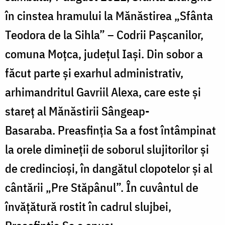
în cinstea hramului la Mănăstirea „Sfânta
Teodora de la Sihla” – Codrii Pașcanilor,
comuna Moțca, judeţul Iași. Din sobor a
făcut parte și exarhul administrativ,
arhimandritul Gavriil Alexa, care este și
stareț al Mănăstirii Sângeap-
Basaraba. Preasfinţia Sa a fost întâmpinat
la orele dimineţii de soborul slujitorilor şi
de credincioşi, în dangătul clopotelor şi al
cântării „Pre Stăpânul”. În cuvântul de
învățătură rostit în cadrul slujbei,