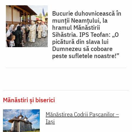
Bucurie duhovnicească în
munții Neamțului, la
hramul Mănăstirii
Sihăstria. IPS Teofan: „O
picătură din slava lui
Dumnezeu să coboare
peste sufletele noastre!”
Mănăstiri și biserici
Mănăstirea Codrii Pașcanilor –
Iași