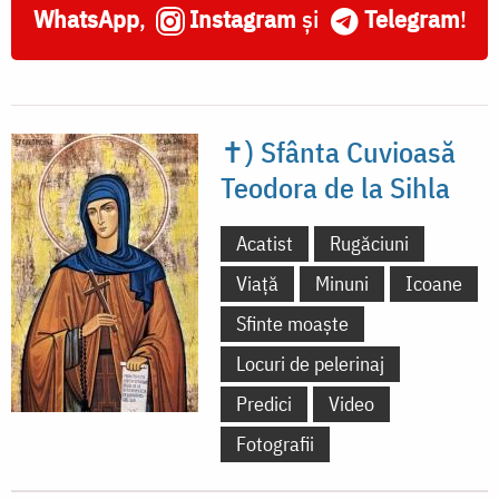
WhatsApp
,
Instagram
și
Telegram
!
✝) Sfânta Cuvioasă
Teodora de la Sihla
Acatist
Rugăciuni
Viață
Minuni
Icoane
Sfinte moaște
Locuri de pelerinaj
Predici
Video
Fotografii