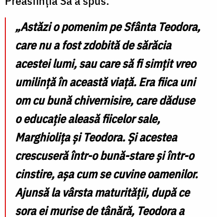
Preasfinția Sa a spus:
„Astăzi o pomenim pe Sfânta Teodora,
care nu a fost zdobită de sărăcia
acestei lumi, sau care să fi simțit vreo
umilință în această viață. Era fiica uni
om cu bună chivernisire, care dăduse
o educație aleasă fiicelor sale,
Marghiolița și Teodora. Și acestea
crescuseră într-o bună-stare și într-o
cinstire, așa cum se cuvine oamenilor.
Ajunsă la vârsta maturității, după ce
sora ei murise de tânără, Teodora a