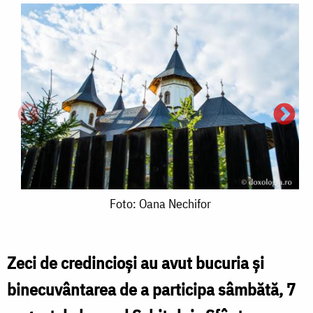
Foto:
Foto: Oana Nechifor
Oana
L
Nechifor
Zeci de credincioși au avut bucuria și
a
binecuvântarea de a participa sâmbătă, 7
l