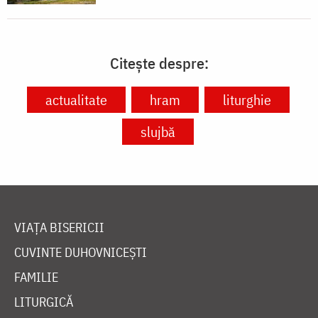
Citește despre:
actualitate
hram
liturghie
slujbă
VIAȚA BISERICII
CUVINTE DUHOVNICEȘTI
FAMILIE
LITURGICĂ