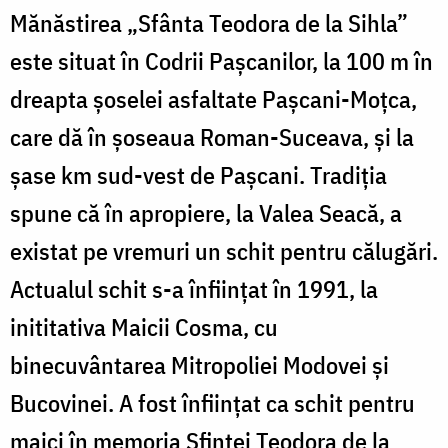
Mănăstirea „Sfânta Teodora de la Sihla”
este situat în Codrii Pașcanilor, la 100 m în
dreapta şoselei asfaltate Pașcani-Moțca,
care dă în şoseaua Roman-Suceava, şi la
şase km sud-vest de Paşcani. Tradiţia
spune că în apropiere, la Valea Seacă, a
existat pe vremuri un schit pentru călugări.
Actualul schit s-a înfiinţat în 1991, la
inititativa Maicii Cosma, cu
binecuvântarea Mitropoliei Modovei şi
Bucovinei. A fost înfiinţat ca schit pentru
maici în memoria Sfintei Teodora de la