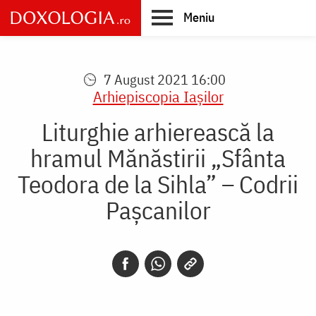
Skip
Meniu
to
main
Main
content
navigation
7 August 2021 16:00
Arhiepiscopia Iaşilor
Liturghie arhierească la
hramul Mănăstirii „Sfânta
Teodora de la Sihla” – Codrii
Pașcanilor