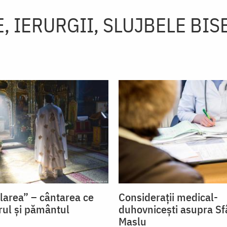
, IERURGII, SLUJBELE BIS
flarea” – cântarea ce
Considerații medical-
rul și pământul
duhovnicești asupra Sf
Maslu