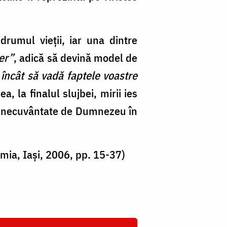
drumul vieţii, iar una dintre
er”
, adică să devină model de
încât să vadă faptele voastre
a, la finalul slujbei, mirii ies
 binecuvântate de Dumnezeu în
amia, Iaşi, 2006, pp. 15-37)