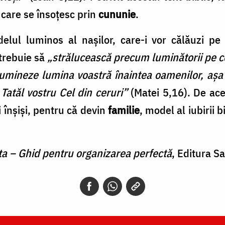
care se însoţesc prin
cununie
.
lul luminos al naşilor, care-i vor călăuzi pe 
 trebuie să
„strălucească precum luminătorii pe c
umineze lumina voastră înaintea oamenilor, aşa 
Tatăl vostru Cel din ceruri”
(Matei 5,16). De acee
i înşişi, pentru că devin
familie
, model al iubirii
a – Ghid pentru organizarea perfectă
, Editura S