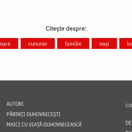
Citește despre:
nare
cununie
familie
nași
l
AUTORI
PĂRINȚI DUHOVNICEȘTI
DE
MAICI CU VIAȚĂ DUHOVNICEASCĂ