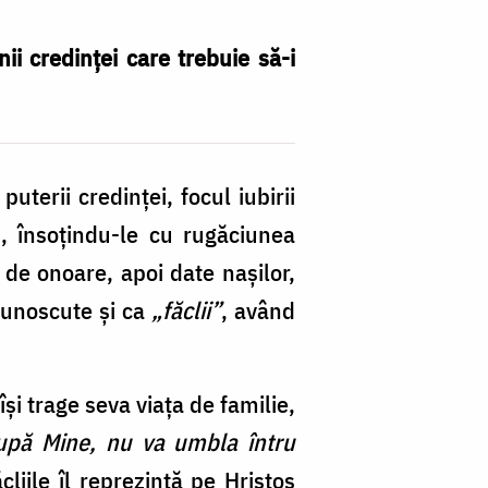
ii credinței care trebuie să-i
 puterii credinţei, focul iubirii
, însoţindu-le cu rugăciunea
 de onoare, apoi date naşilor,
 cunoscute şi ca
„făclii”
, având
îşi trage seva viaţa de familie,
după Mine, nu va umbla întru
cliile îl reprezintă pe Hristos