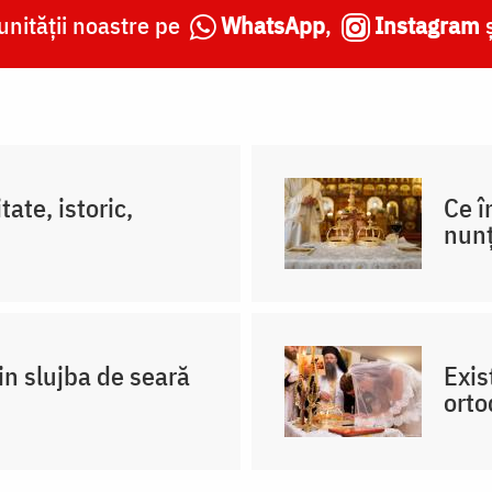
nității noastre pe
WhatsApp
,
Instagram
tate, istoric,
Ce î
nunț
in slujba de seară
Exis
orto