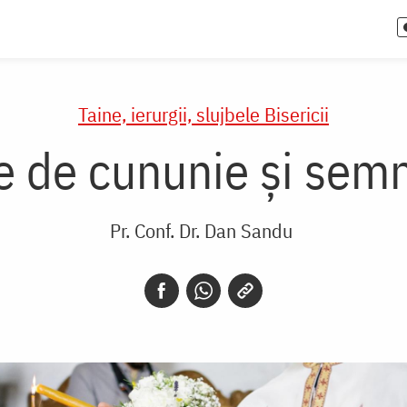
Taine, ierurgii, slujbele Bisericii
 de cununie și semni
Pr. Conf. Dr. Dan Sandu