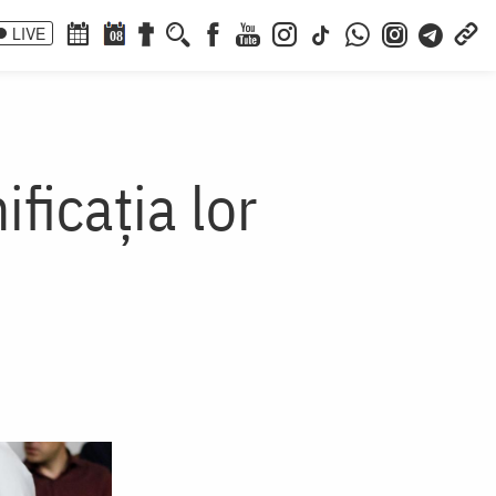
LIVE
08
ficația lor