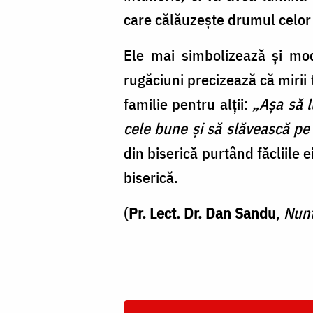
care călăuzește drumul celor 
Ele mai simbolizează şi mode
rugăciuni precizează că mirii
familie pentru alţii:
„Aşa să l
cele bune şi să slăvească pe 
din biserică purtând făcliile e
biserică.
(
Pr. Lect. Dr. Dan Sandu
,
Nunt