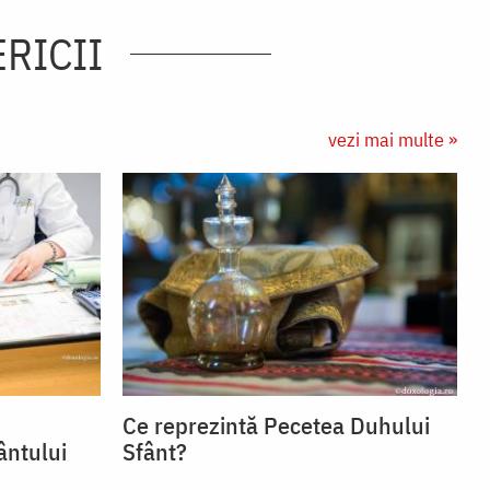
ERICII
vezi mai multe »
Ce reprezintă Pecetea Duhului
ântului
Sfânt?