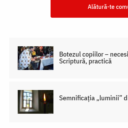
Alătură-te comu
Botezul copiilor – necesi
Scriptură, practică
Semnificația „luminii” d