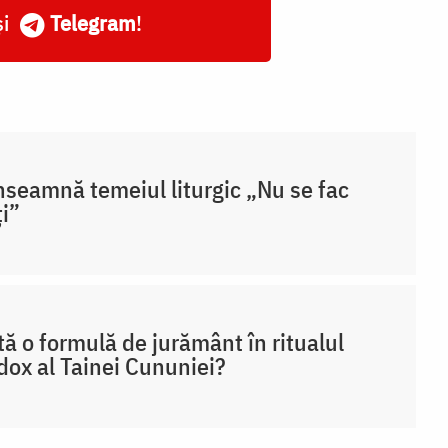
și
Telegram
!
nseamnă temeiul liturgic „Nu se fac
i”
tă o formulă de jurământ în ritualul
dox al Tainei Cununiei?