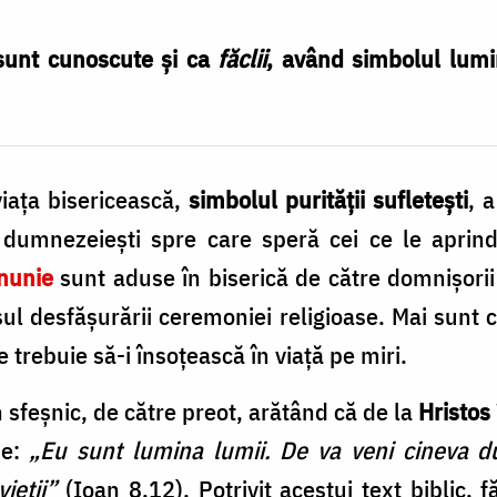
sunt cunoscute și ca
făclii
, având simbolul lumin
iaţa bisericească,
simbolul purităţii sufleteşti
, a
i dumnezeieşti spre care speră cei ce le aprind
nunie
sunt aduse în biserică de către domnişorii
sul desfăşurării ceremoniei religioase. Mai sunt
 trebuie să-i însoţească în viaţă pe miri.
 sfeşnic, de către preot, arătând că de la
Hristos
ne:
„Eu sunt lumina lumii. De va veni cineva 
ieţii”
(Ioan 8,12). Potrivit acestui text biblic, fă