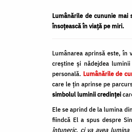
cununie
și
Lumânările de cununie mai 
semnificația
însoțească în viață pe miri.
lor
/
Lumânarea aprinsă este, în v
Foto:
creştine şi nădejdea lumini
Oana
personală.
Lumânările de cu
Nechifor
care le ţin aprinse pe parcur
simbolul luminii credinţei
care
Ele se aprind de la lumina din
fiindcă El a spus despre Si
întuneric, ci va avea lumina v