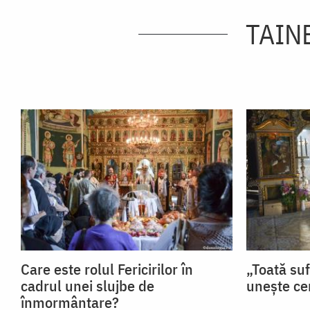
TAINE
Care este rolul Fericirilor în
„Toată su
cadrul unei slujbe de
unește ce
înmormântare?