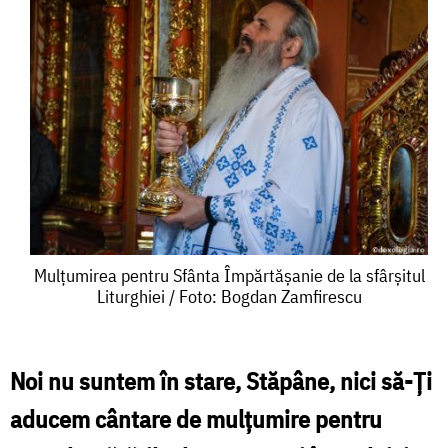
Mulțumirea
Mulțumirea pentru Sfânta Împărtășanie de la sfârșitul
Liturghiei / Foto: Bogdan Zamfirescu
pentru
Sfânta
Împărtășanie
Noi nu suntem în stare, Stăpâne, nici să-Ți
de
aducem cântare de mulțumire pentru
la