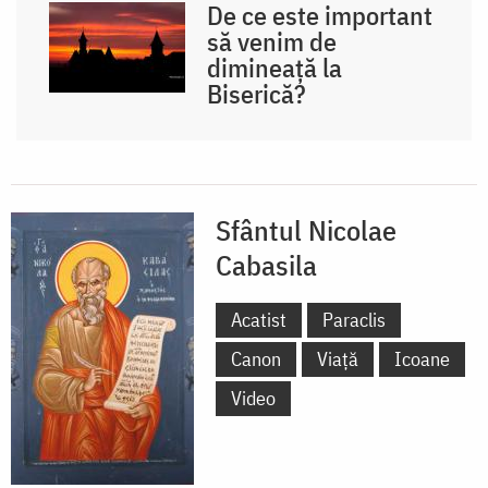
De ce este important
să venim de
dimineață la
Biserică?
Sfântul Nicolae
Cabasila
Acatist
Paraclis
Canon
Viață
Icoane
Video