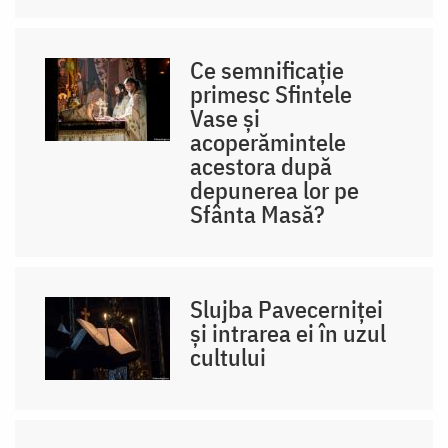
Ce semnificație
primesc Sfintele
Vase și
acoperămintele
acestora după
depunerea lor pe
Sfânta Masă?
Slujba Pavecerniței
și intrarea ei în uzul
cultului