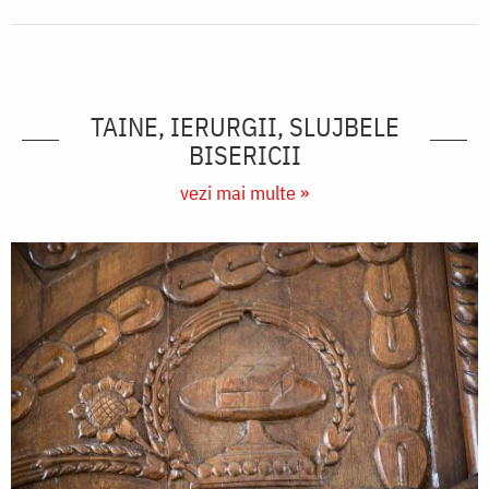
TAINE, IERURGII, SLUJBELE
BISERICII
vezi mai multe »