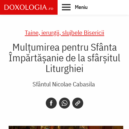
Skip
Meniu
to
main
Main
content
navigation
Taine, ierurgii, slujbele Bisericii
Mulțumirea pentru Sfânta
Împărtășanie de la sfârșitul
Liturghiei
Sfântul Nicolae Cabasila