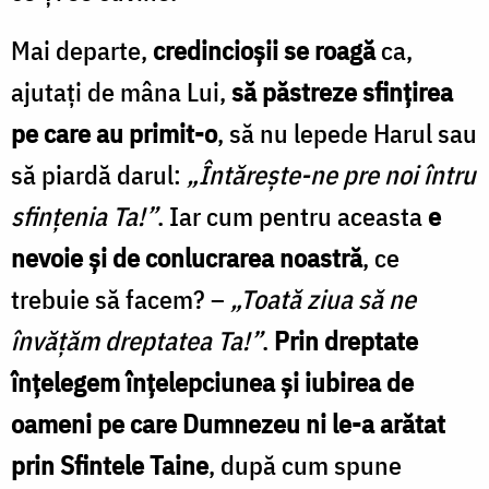
Mai departe,
credincioșii se roagă
ca,
ajutați de mâna Lui,
să păstreze sfințirea
pe care au primit-o
, să nu lepede Harul sau
să piardă darul:
„Întărește-ne pre noi întru
sfințenia Ta!”
. Iar cum pentru aceasta
e
nevoie și de conlucrarea noastră
, ce
trebuie să facem? –
„Toată ziua să ne
învățăm dreptatea Ta!”
.
Prin dreptate
înțelegem înțelepciunea și iubirea de
oameni pe care Dumnezeu ni le-a arătat
prin Sfintele Taine
, după cum spune