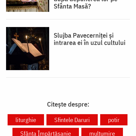
Sfânta Masă?
Slujba Pavecerniței și
intrarea ei în uzul cultului
Citește despre:
liturghie
Sfintele Daruri
potir
Sfânta Împărtășanie
mulțumire