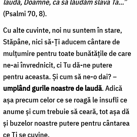
laudă, Doamne, ca să lăudăm slava Ta...”
(Psalmi 70, 8).
Cu alte cuvinte, noi nu suntem în stare,
Stăpâne, nici să-Ți aducem cântare de
mulțumire pentru toate bunătățile de care
ne-ai învrednicit, ci Tu dă-ne putere
pentru aceasta. Și cum să ne-o dai? –
umplând gurile noastre de laudă
. Adică
așa precum celor ce se roagă le insufli ce
anume și cum trebuie să ceară, tot așa dă
și buzelor noastre putere pentru cântarea
ce Ți se cuvine.