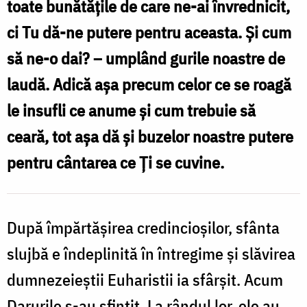
toate bunătățile de care ne-ai învrednicit,
sfârșitul
ci Tu dă-ne putere pentru aceasta. Și cum
Liturghiei
să ne-o dai? – umplând gurile noastre de
/
laudă. Adică așa precum celor ce se roagă
Foto:
le insufli ce anume și cum trebuie să
Bogdan
ceară, tot așa dă și buzelor noastre putere
Zamfirescu
pentru cântarea ce Ți se cuvine.
După împărtășirea credincioșilor, sfânta
slujbă e îndeplinită în întregime și slăvirea
dumnezeieștii Euharistii ia sfârșit. Acum
Darurile s-au sfințit. La rândul lor, ele au