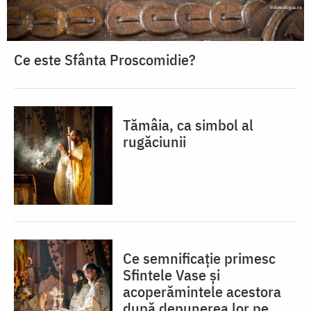
Ce este Sfânta Proscomidie?
Tămâia, ca simbol al
rugăciunii
Ce semnificație primesc
Sfintele Vase și
acoperămintele acestora
după depunerea lor pe