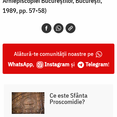
Arhiepiscopiei Bucureștilor, București,
1989, pp. 57-58)
Alătură-te comunității noastre pe
WhatsApp
,
Instagram
și
Telegram
!
Ce este Sfânta
Proscomidie?