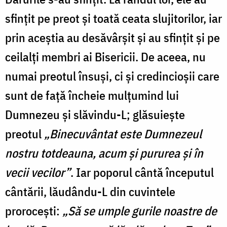
sfințit pe preot și toată ceata slujitorilor, iar
prin aceștia au desăvârșit și au sfințit și pe
ceilalți membri ai Bisericii. De aceea, nu
numai preotul însuși, ci și credincioșii care
sunt de față încheie mulțumind lui
Dumnezeu și slăvindu-L; glăsuiește
preotul
„Binecuvântat este Dumnezeul
nostru totdeauna, acum și pururea și în
vecii vecilor”
. Iar poporul cântă începutul
cântării, lăudându-L din cuvintele
prorocești:
„Să se umple gurile noastre de