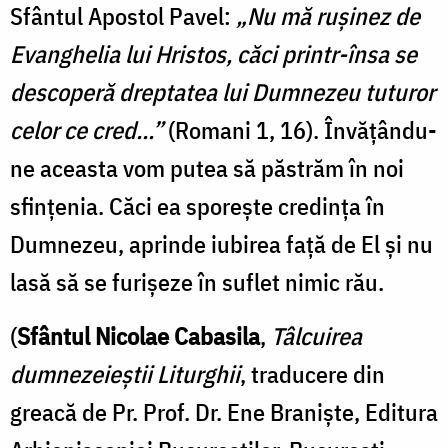
Sfântul Apostol Pavel:
„Nu mă rușinez de
Evanghelia lui Hristos, căci printr-însa se
descoperă dreptatea lui Dumnezeu tuturor
celor ce cred...”
(Romani 1, 16). Învățându-
ne aceasta vom putea să păstrăm în noi
sfințenia. Căci ea sporește credința în
Dumnezeu, aprinde iubirea față de El și nu
lasă să se furișeze în suflet nimic rău.
(
Sfântul Nicolae Cabasila
,
Tâlcuirea
dumnezeieștii Liturghii
, traducere din
greacă de Pr. Prof. Dr. Ene Braniște, Editura