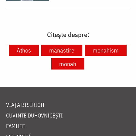
Citește despre:
Athos
mănăstire
monahism
monah
VIAȚA BISERICII
CUVINTE DUHOVNICEȘTI
FAMILIE