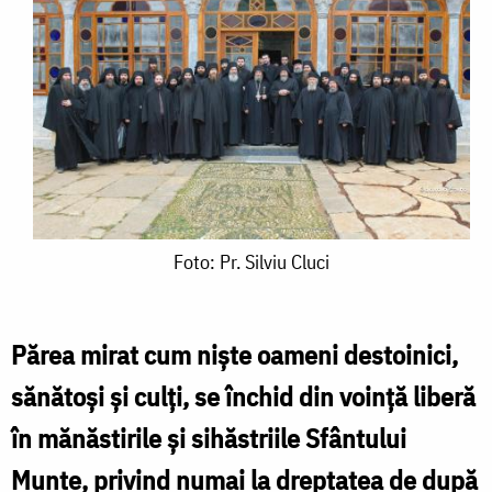
Foto:
Foto: Pr. Silviu Cluci
Pr.
Silviu
Părea mirat cum niște oameni destoinici,
Cluci
sănătoși și culți, se închid din voință liberă
în mănăstirile și sihăstriile Sfântului
Munte, privind numai la dreptatea de după