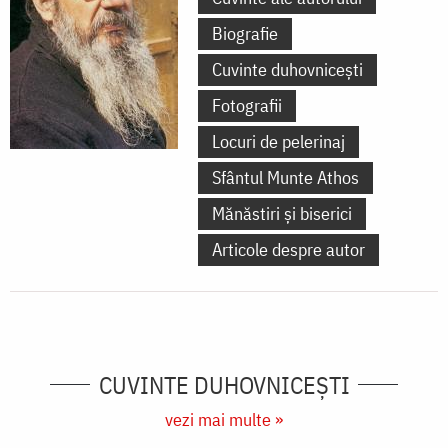
Biografie
Cuvinte duhovnicești
Fotografii
Locuri de pelerinaj
Sfântul Munte Athos
Mănăstiri și biserici
Articole despre autor
CUVINTE DUHOVNICEȘTI
vezi mai multe »