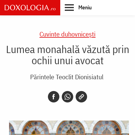
Skip
Meniu
to
main
Main
content
navigation
Cuvinte duhovnicești
Lumea monahală văzută prin
ochii unui avocat
Părintele Teoclit Dionisiatul