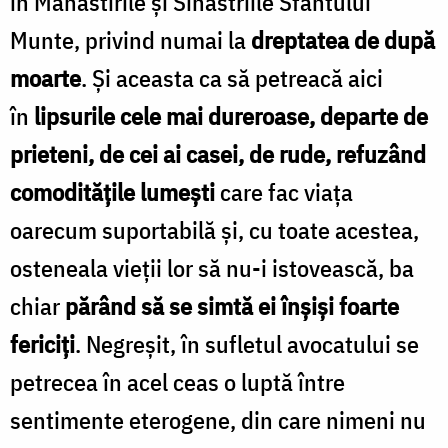
în Mănăstirile și Sihăstriile Sfântului
Munte, privind numai la
dreptatea de după
moarte
. Și aceasta ca să petreacă aici
în
lipsurile cele mai dureroase, departe de
prieteni, de cei ai casei, de rude, refuzând
comoditățile lumești
care fac viața
oarecum suportabilă și, cu toate acestea,
osteneala vieții lor să nu-i istovească, ba
chiar
părând să se simtă ei înșiși foarte
fericiți
. Negreșit, în sufletul avocatului se
petrecea în acel ceas o luptă între
sentimente eterogene, din care nimeni nu