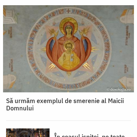
Să urmăm exemplul de smerenie al Maicii
Domnului
În ceasul ispitei, pe toate