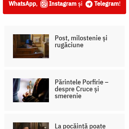
WhatsApp
,
Instagram
și
Telegram
!
Post, milostenie și
rugăciune
Părintele Porfirie –
despre Cruce și
smerenie
La pocăință poate