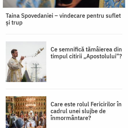
Taina Spovedaniei – vindecare pentru suflet
și trup
Ce semnifică tămâierea din
timpul citirii „Apostolului”?
Care este rolul Fericirilor în
cadrul unei slujbe de
înmormântare?