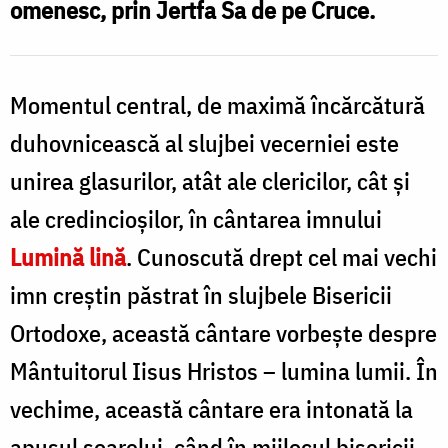
omenesc, prin Jertfa Sa de pe Cruce.
Oana
Nechifor
Momentul central, de maximă încărcătură
duhovnicească al slujbei vecerniei este
unirea glasurilor, atât ale clericilor, cât și
ale credincioșilor, în cântarea imnului
Lumină lină
. Cunoscută drept cel mai vechi
imn creștin păstrat în slujbele Bisericii
Ortodoxe, această cântare vorbește despre
Mântuitorul Iisus Hristos – lumina lumii. În
vechime, această cântare era intonată la
apusul soarelui, când în mijlocul bisericii