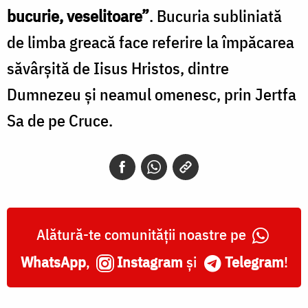
bucurie, veselitoare”
. Bucuria subliniată
de limba greacă face referire la împăcarea
săvârșită de Iisus Hristos, dintre
Dumnezeu și neamul omenesc, prin Jertfa
Sa de pe Cruce.
Alătură-te comunității noastre pe
WhatsApp
,
Instagram
și
Telegram
!