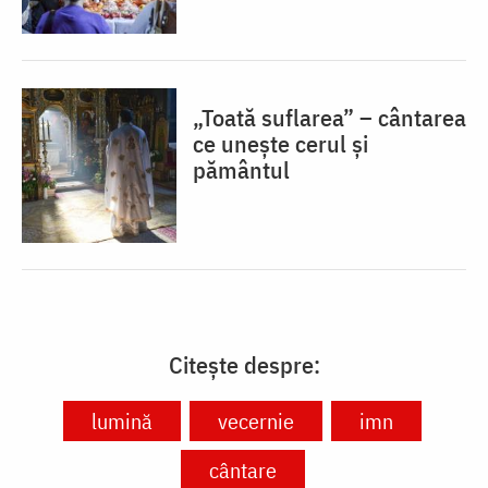
„Toată suflarea” – cântarea
ce unește cerul și
pământul
Citește despre:
lumină
vecernie
imn
cântare