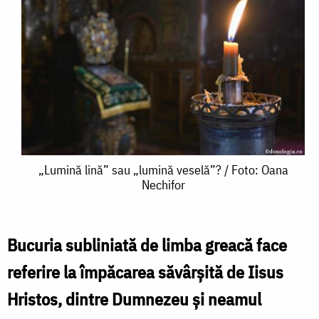
„Lumină
„Lumină lină” sau „lumină veselă”? / Foto: Oana
Nechifor
lină”
sau
„lumină
Bucuria subliniată de limba greacă face
veselă”?
referire la împăcarea săvârșită de Iisus
/
Hristos, dintre Dumnezeu și neamul
Foto: