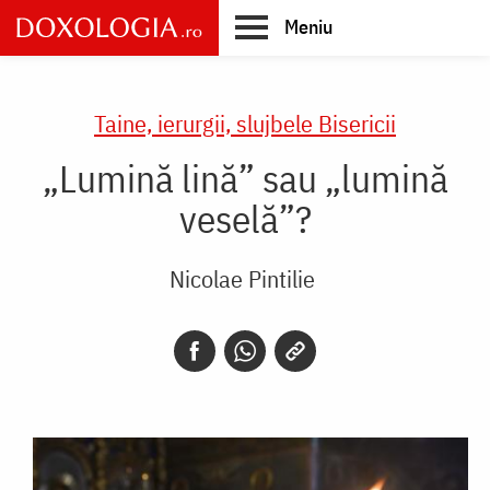
Skip
Meniu
to
main
Main
content
navigation
Taine, ierurgii, slujbele Bisericii
„Lumină lină” sau „lumină
veselă”?
Nicolae Pintilie