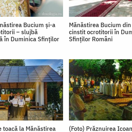
năstirea Bucium și-a
Mănăstirea Bucium din 
titorii – slujbă
cinstit ocrotitorii în Du
ă în Duminica Sfinților
Sfinților Români
 toacă la Mănăstirea
(Foto) Prăznuirea Icoan