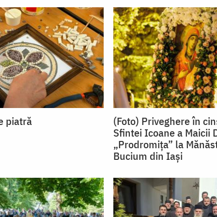
 piatră
(Foto) Priveghere în ci
Sfintei Icoane a Maicii
„Prodromița” la Mănăst
Bucium din Iași