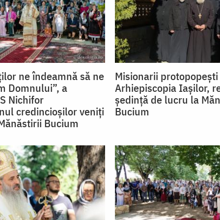
nților ne îndeamnă să ne
Misionarii protopopești
m Domnului”, a
Arhiepiscopia Iașilor, re
S Nichifor
ședință de lucru la Măn
ul credincioșilor veniți
Bucium
Mănăstirii Bucium