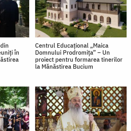
 din
Centrul Educațional „Maica
uniți în
Domnului Prodromița” – Un
ăstirea
proiect pentru formarea tinerilor
la Mănăstirea Bucium