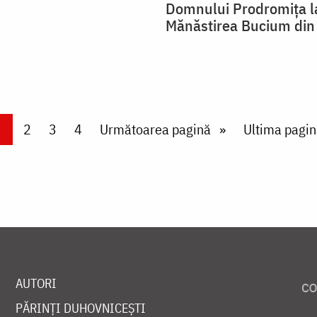
Domnului Prodromița l
Mănăstirea Bucium din 
urrent page
Page
2
Page
3
Page
4
Next page
Următoarea pagină
Last page
Ultima pagin
AUTORI
PĂRINȚI DUHOVNICEȘTI