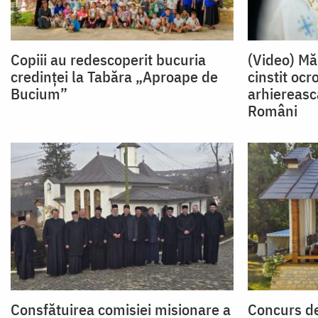
Copiii au redescoperit bucuria
(Video) Mă
credinței la Tabăra „Aproape de
cinstit ocro
Bucium”
arhiereasc
Români
Consfătuirea comisiei misionare a
Concurs de