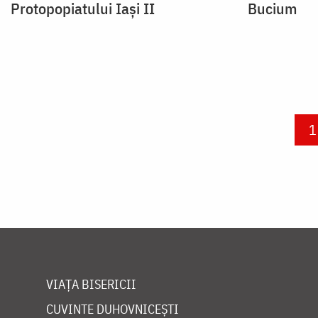
Protopopiatului Iași II
Bucium
Paginare
C
1
VIAȚA BISERICII
CUVINTE DUHOVNICEȘTI