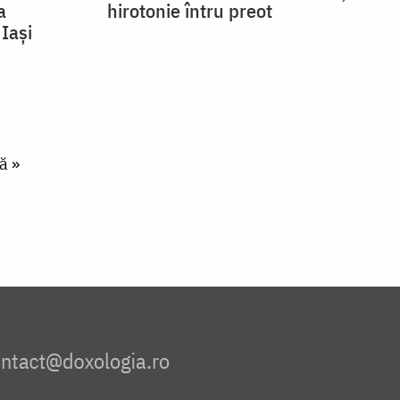
a
hirotonie întru preot
Iași
ă »