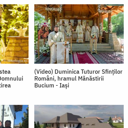
nstea
(Video) Duminica Tuturor Sfinților
 Domnului
Români, hramul Mănăstirii
irea
Bucium - Iași