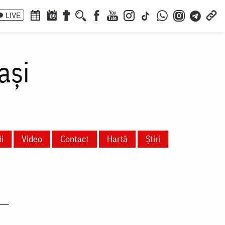
LIVE
09
ași
i
Video
Contact
Hartă
Știri