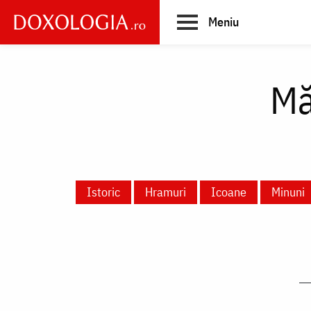
Skip
Meniu
to
main
Main
content
navigation
Mă
Istoric
Hramuri
Icoane
Minuni