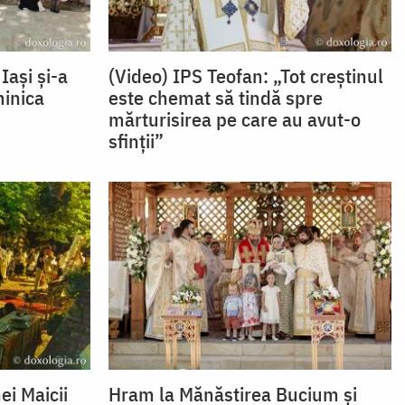
Iași și-a
(Video) IPS Teofan: „Tot creștinul
minica
este chemat să tindă spre
mărturisirea pe care au avut-o
sfinții”
ei Maicii
Hram la Mănăstirea Bucium și