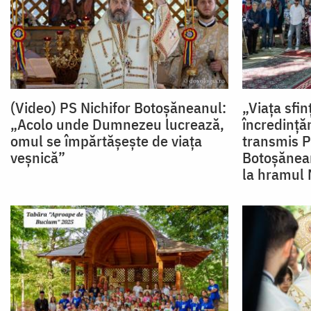
(Video) PS Nichifor Botoșăneanul:
„Viața sfi
„Acolo unde Dumnezeu lucrează,
încredință
omul se împărtășește de viața
transmis P
veșnică”
Botoșănean
la hramul 