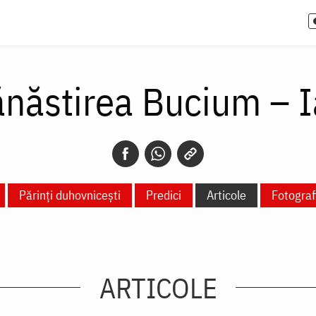
năstirea Bucium – I
Părinți duhovnicești
Predici
Articole
Fotografi
ARTICOLE