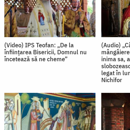
(Video) IPS Teofan: „De la
(Audio) „C
înființarea Bisericii, Domnul nu
mângâierea
încetează să ne cheme”
inima sa, a
slobozească
legat în l
Nichifor