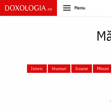
Skip
Meniu
to
main
Main
content
navigation
Mă
Istoric
Hramuri
Icoane
Minuni