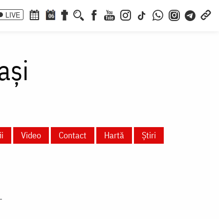
LIVE
06
ași
i
Video
Contact
Hartă
Știri