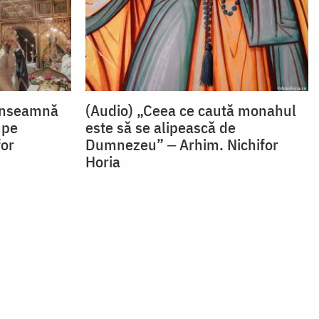
 înseamnă
(Audio) „Ceea ce caută monahul
 pe
este să se alipească de
or
Dumnezeu” ‒ Arhim. Nichifor
Horia