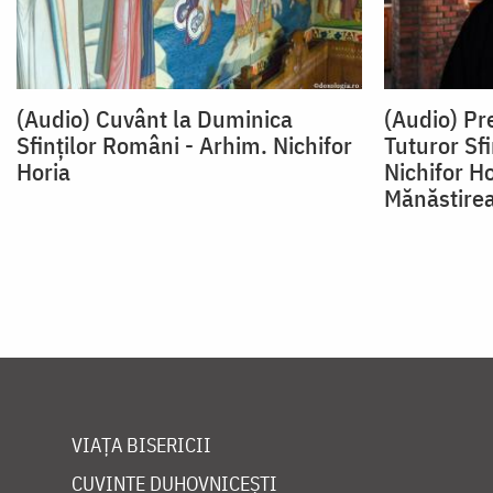
(Audio) Cuvânt la Duminica
(Audio) Pr
Sfinților Români - Arhim. Nichifor
Tuturor Sfi
Horia
Nichifor Ho
Mănăstire
VIAȚA BISERICII
CUVINTE DUHOVNICEȘTI