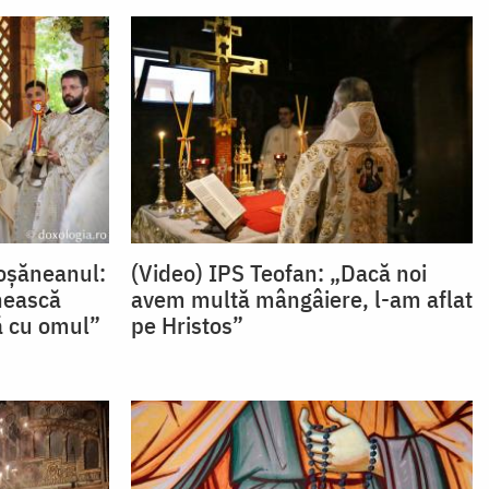
toșăneanul:
(Video) IPS Teofan: „Dacă noi
nească
avem multă mângâiere, l-am aflat
ă cu omul”
pe Hristos”