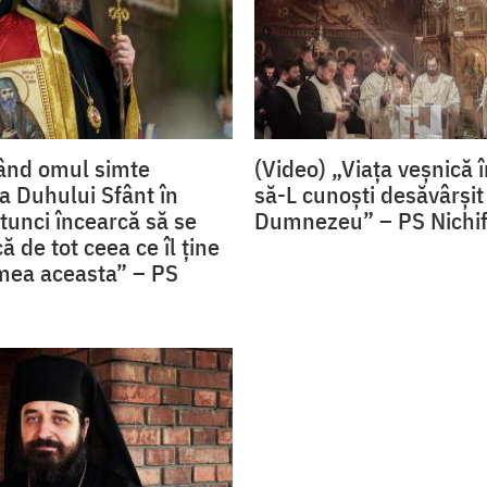
ând omul simte
(Video) „Viața veșnică
 Duhului Sfânt în
să-L cunoști desăvârșit
tunci încearcă să se
Dumnezeu” – PS Nichif
 de tot ceea ce îl ține
umea aceasta” – PS