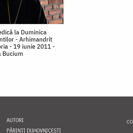
edică la Duminica
ntilor - Arhimandrit
ria - 19 iunie 2011 -
a Bucium
AUTORI
PĂRINȚI DUHOVNICEȘTI