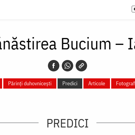
năstirea Bucium – I
Părinți duhovnicești
Predici
Articole
Fotografi
PREDICI