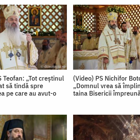
 Teofan: „Tot creștinul
(Video) PS Nichifor Bo
t să tindă spre
„Domnul vrea să împli
ea pe care au avut-o
taina Bisericii împreun