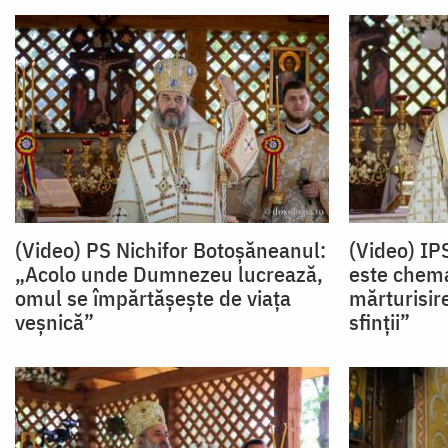
(Video) PS Nichifor Botoșăneanul:
(Video) IPS
„Acolo unde Dumnezeu lucrează,
este chema
omul se împărtășește de viața
mărturisir
veșnică”
sfinții”