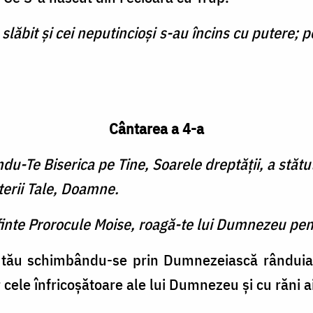
slăbit şi cei neputincioşi s-au încins cu putere; p
Cântarea a 4-a
du-Te Biserica pe Tine, Soarele dreptăţii, a stătu
uterii Tale, Doamne.
finte Prorocule Moise, roagă-te lui Dumnezeu pen
ui tău schimbându-se prin Dumnezeiască rândui
or cele înfricoşătoare ale lui Dumnezeu şi cu răni ai