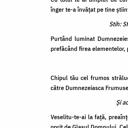
înger te-a învăţat pe tine ştii
Stih: S
Purtând luminat Dumnezeieş
prefăcând firea elementelor, 
Chipul tău cel frumos străluc
către Dumnezeiasca Frumuse
Şi a
Veselitu-te-ai la faţă, preaîn
oprit de Glasul Domnului, Cel