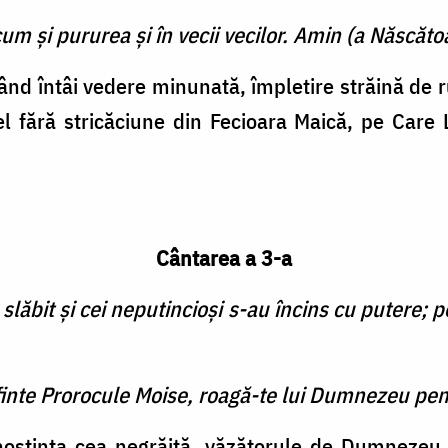
cum şi pururea şi în vecii vecilor. Amin (a Născătoa
nd întâi vedere minunată, împletire străină de r
 fără stricăciune din Fecioara Maică, pe Care L
Cântarea a 3-a
slăbit şi cei neputincioşi s-au încins cu putere; p
finte Prorocule Moise, roagă-te lui Dumnezeu pen
noştinţa cea negrăită, văzătorule de Dumnezeu,