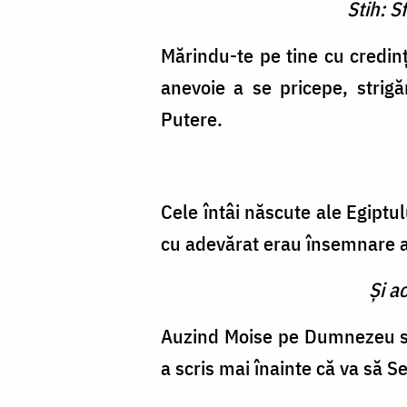
Stih: S
Mărindu-te pe tine cu credin
anevoie a se pricepe, stri
Putere.
Cele întâi născute ale Egiptul
cu adevărat erau însemnare a
Şi a
Auzind Moise pe Dumnezeu stri
a scris mai înainte că va să S