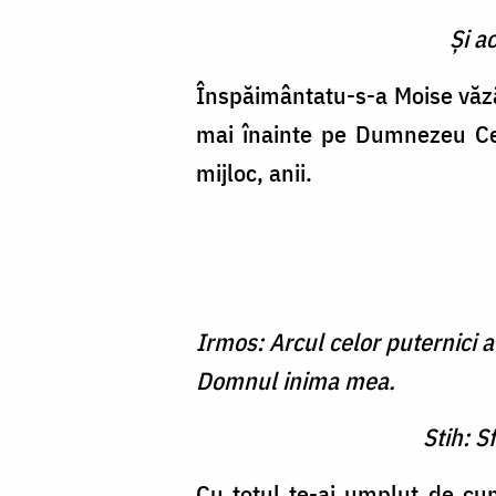
Şi a
Înspăimântatu-s-a Moise văzâ
mai înainte pe Dumnezeu Cel
mijloc, anii.
Irmos: Arcul celor puternici a 
Domnul inima mea.
Stih: S
Cu totul te-ai umplut de cu