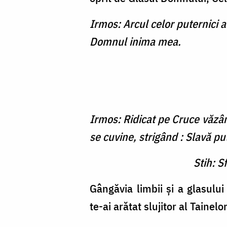
Irmos: Arcul celor puternici a 
Domnul inima mea.
Irmos: Ridicat pe Cruce văzân
se cuvine, strigând : Slavă p
Stih: S
Gângăvia limbii şi a glasul
te-ai arătat slujitor al Tainel