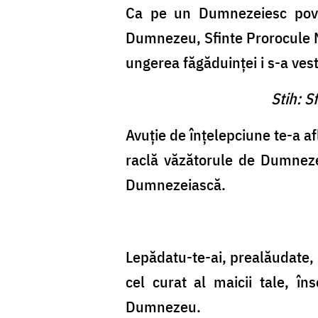
Ca pe un Dumnezeiesc povăţ
Dumnezeu, Sfinte Prorocule M
ungerea făgăduinţei i s-a vest
Stih: S
Avuţie de înţelepciune te-a a
raclă văzătorule de Dumnezeu
Dumnezeiască.
Lepădatu-te-ai, prealăudate, 
cel curat al maicii tale, î
Dumnezeu.