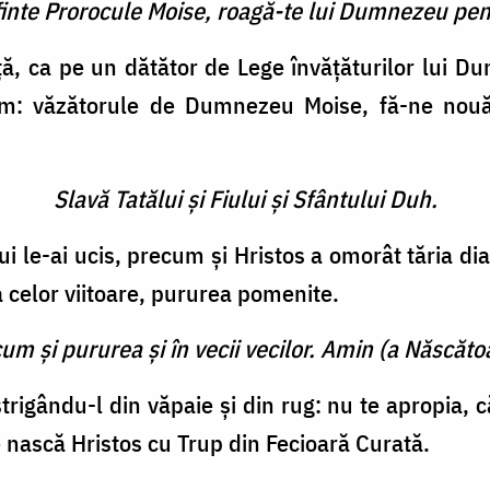
finte Prorocule Moise, roagă-te lui Dumnezeu pen
ţă, ca pe un dătător de Lege învăţăturilor lui D
găm: văzătorule de Dumnezeu Moise, fă-ne nou
Slavă Tatălui şi Fiului şi Sfântului Duh.
ui le-ai ucis, precum şi Hristos a omorât tăria dia
 celor viitoare, pururea pomenite.
cum şi pururea şi în vecii vecilor. Amin (a Născătoa
gându-l din văpaie şi din rug: nu te apropia, că
e nască Hristos cu Trup din Fecioară Curată.