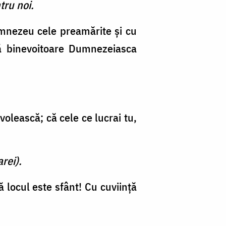
tru noi.
umnezeu cele preamărite şi cu
ă binevoitoare Dumnezeiasca
volească; că cele ce lucrai tu,
rei).
 locul este sfânt! Cu cuviinţă