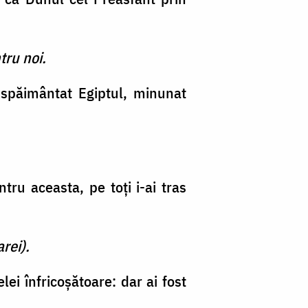
tru noi.
spăimântat Egiptul, minunat
tru aceasta, pe toţi i-ai tras
rei).
lei înfricoşătoare: dar ai fost