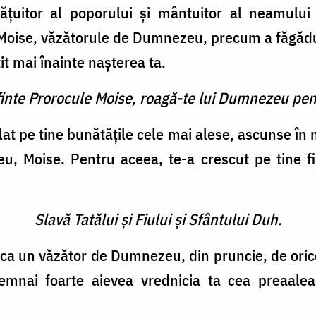
uitor al poporului şi mântuitor al neamului t
oise, văzătorule de Dumnezeu, precum a făgăduit 
it mai înainte naşterea ta.
finte Prorocule Moise, roagă-te lui Dumnezeu pen
flat pe tine bunătăţile cele mai alese, ascunse în
, Moise. Pentru aceea, te-a crescut pe tine fi
Slavă Tatălui şi Fiului şi Sfântului Duh.
ca un văzător de Dumnezeu, din pruncie, de orice 
nsemnai foarte aievea vrednicia ta cea preaale