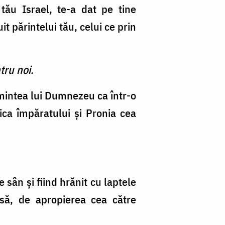
ău Israel, te-a dat pe tine
părintelui tău, celui ce prin
tru noi.
 mintea lui Dumnezeu ca într-o
ica împăratului şi Pronia cea
sân şi fiind hrănit cu laptele
asă, de apropierea cea către