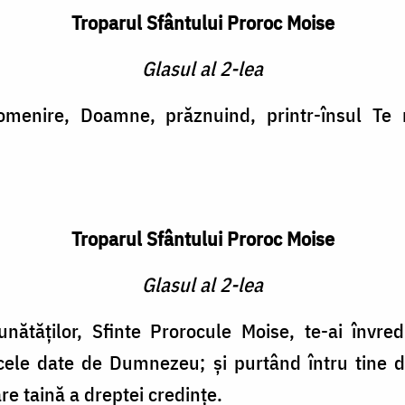
Troparul Sfântului Proroc Moise
Glasul al 2-lea
omenire, Doamne, prăznuind, printr-însul Te 
Troparul Sfântului Proroc Moise
Glasul al 2-lea
nătăţilor, Sfinte Prorocule Moise, te-ai învred
ele date de Dumnezeu; şi purtând întru tine dar
are taină a dreptei credinţe.