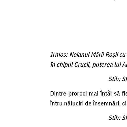
Irmos: Noianul Mării Roşii cu
în chipul Crucii, puterea lui A
Stih: S
Dintre proroci mai întâi să f
întru năluciri de însemnări, c
Stih: S