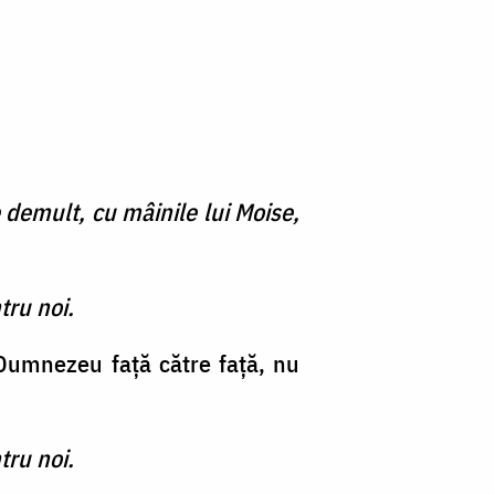
 demult, cu mâinile lui Moise,
tru noi.
u Dumnezeu faţă către faţă, nu
tru noi.