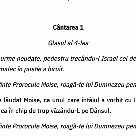
Cântarea 1
Glasul al 4-lea
 urme neudate, pedestru trecându-l Israel cel de
malec în pustie a biruit.
finte Prorocule Moise, roagă-te lui Dumnezeu pen
ie lăudat Moise, ca unul care întâiul a vorbit c
i ca în chip de trup văzându-L pe Dânsul.
finte Prorocule Moise, roagă-te lui Dumnezeu pen