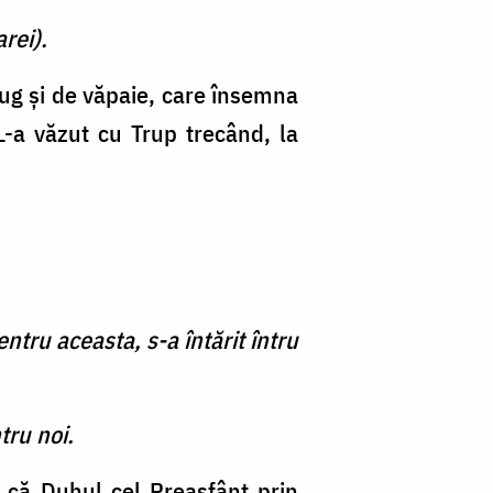
rei).
ug şi de văpaie, care însemna
-a văzut cu Trup trecând, la
entru aceasta, s-a întărit întru
tru noi.
 că Duhul cel Preasfânt prin