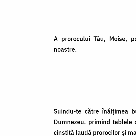
A prorocului Tău, Moise, p
noastre.
Suindu-te către înălţimea bu
Dumnezeu, primind tablele c
cinstită laudă prorocilor şi m