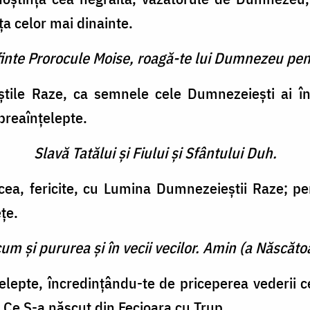
nţa celor mai dinainte.
finte Prorocule Moise, roagă-te lui Dumnezeu pen
tile Raze, ca semnele cele Dumnezeieşti ai în
preaînţelepte.
Slavă Tatălui şi Fiului şi Sfântului Duh.
ea, fericite, cu Lumina Dumnezeieştii Raze; pen
ţe.
cum şi pururea şi în vecii vecilor. Amin (a Născătoa
ţelepte, încredinţându-te de priceperea vederii ce
 Ce S-a născut din Fecioara cu Trup.