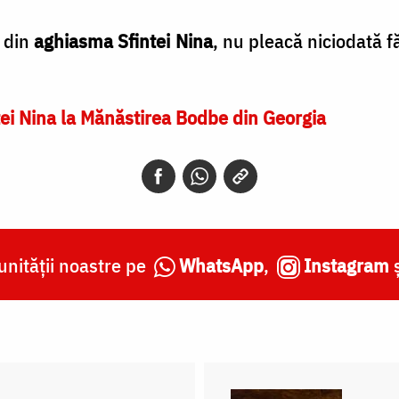
a din
aghiasma Sfintei Nina
, nu pleacă niciodată f
tei Nina la Mănăstirea Bodbe din Georgia
nității noastre pe
WhatsApp
,
Instagram