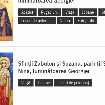
luminătoarea Georgiei
Acatist
Rugăciuni
Viață
Icoane
S
Locuri de pelerinaj
Video
Fotografii
Sfinții Zabulon și Suzana, părinții 
Nina, luminătoarea Georgiei
Viață
Icoane
Locuri de pelerinaj