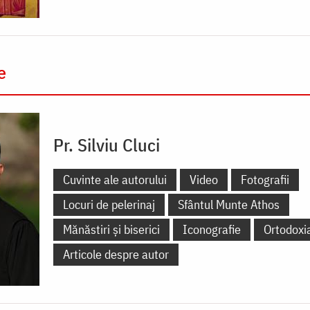
e
Pr. Silviu Cluci
Cuvinte ale autorului
Video
Fotografii
Locuri de pelerinaj
Sfântul Munte Athos
Mănăstiri și biserici
Iconografie
Ortodoxi
Articole despre autor