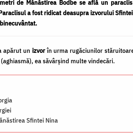
metri de Mănăstirea Bodbe se află un paraclis 
 Paraclisul a fost ridicat deasupra izvorului Sfinte
 binecuvântat.
c a apărut un
izvor
în urma rugăciunilor stăruitoar
ă (aghiasmă), ea săvârşind multe vindecări.
orgia
rgiei
năstirea Sfintei Nina