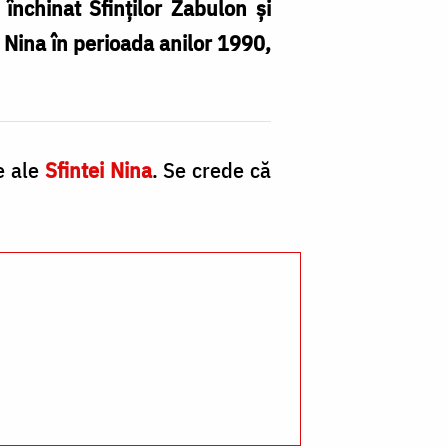
închinat Sfinţilor Zabulon şi
i Nina în perioada anilor 1990,
Pa
d
e ale
Sfintei Nina
. Se crede că
d
iz
Sf
N
/
Fo
Pr
Si