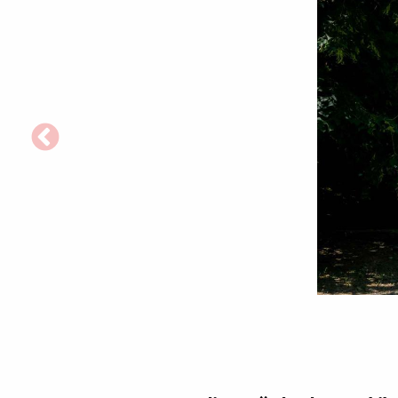
Aghiasma
Sfintei
Nina