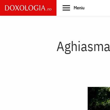
Skip
Meniu
to
main
Main
content
navigation
Aghiasma 