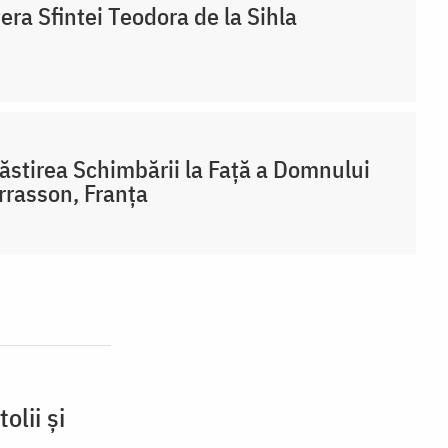
era Sfintei Teodora de la Sihla
stirea Schimbării la Față a Domnului
rrasson, Franţa
olii și