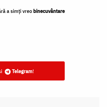
Cl
ără a simţi vreo
binecuvântare
și
Telegram
!