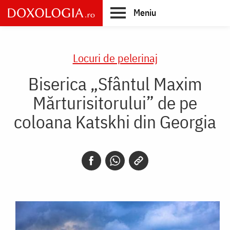
Skip
Meniu
to
main
Main
content
navigation
Locuri de pelerinaj
Biserica „Sfântul Maxim
Mărturisitorului” de pe
coloana Katskhi din Georgia