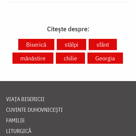
Citește despre:
Biserică
stâlpi
sfânt
mănăstire
chilie
Georgia
VIAȚA BISERICII
CUVINTE DUHOVNICEȘTI
FAMILIE
LITURGICĂ