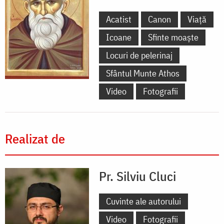
Acatist
Canon
Viață
Icoane
Sfinte moaște
Locuri de pelerinaj
Sfântul Munte Athos
Video
Fotografii
Realizat de
Pr. Silviu Cluci
Cuvinte ale autorului
Video
Fotografii