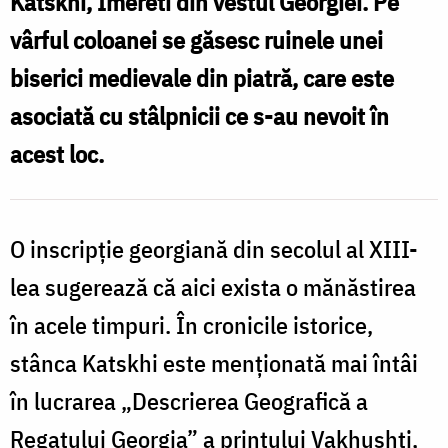
Katskhi, Imereti din vestul Georgiei. Pe
Katskhi
vârful coloanei se găsesc ruinele unei
din
biserici medievale din piatră, care este
Georgia
asociată cu stâlpnicii ce s-au nevoit în
acest loc.
O inscripție georgiană din secolul al XIII-
lea sugerează că aici exista o mănăstirea
în acele timpuri. În cronicile istorice,
stânca Katskhi este menționată mai întâi
în lucrarea „Descrierea Geografică a
Regatului Georgia” a prințului Vakhushti,