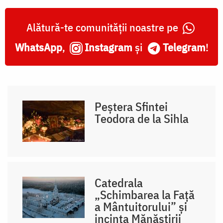
Alătură-te comunității noastre pe
WhatsApp
,
Instagram
și
Telegram
!
Peștera Sfintei
Teodora de la Sihla
Catedrala
„Schimbarea la Față
a Mântuitorului” și
incinta Mănăstirii