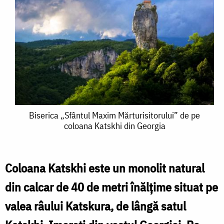
Biserica
Biserica „Sfântul Maxim Mărturisitorului” de pe
coloana Katskhi din Georgia
„Sfântul
Maxim
Mărturisitorului”
Coloana Katskhi este un monolit natural
de
din calcar de 40 de metri înălțime situat pe
pe
valea râului Katskura, de lângă satul
coloana