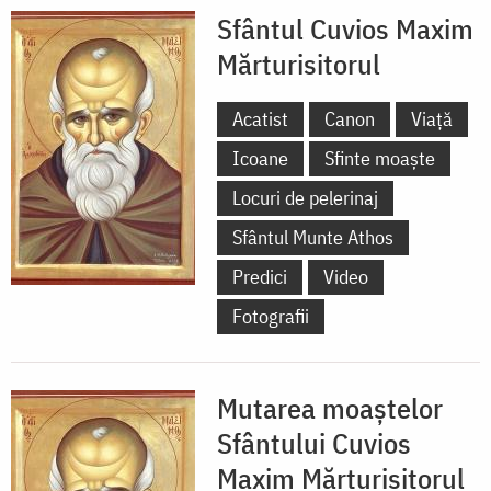
Sfântul Cuvios Maxim
Mărturisitorul
Acatist
Canon
Viață
Icoane
Sfinte moaște
Locuri de pelerinaj
Sfântul Munte Athos
Predici
Video
Fotografii
Mutarea moaștelor
Sfântului Cuvios
Maxim Mărturisitorul