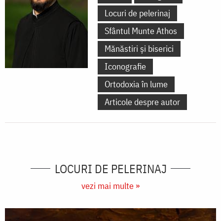
Locuri de pelerinaj
Sfântul Munte Athos
Mănăstiri și biserici
Iconografie
Ortodoxia în lume
Articole despre autor
LOCURI DE PELERINAJ
vezi mai multe »