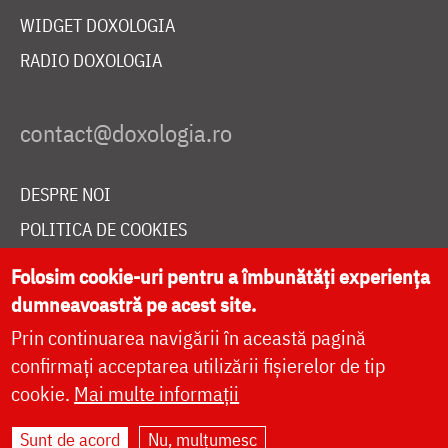
WIDGET DOXOLOGIA
RADIO DOXOLOGIA
DESPRE NOI
POLITICA DE COOKIES
DONEAZĂ ONLINE PENTRU CATEDRALA NAȚIONALĂ
Folosim cookie-uri pentru a îmbunătăți experiența
dumneavoastră pe acest site.
Prin continuarea navigării în această pagină
LIVE
confirmați acceptarea utilizării fișierelor de tip
cookie.
Mai multe informații
Site dezvoltat de
DOXOLOGIA MEDIA
,
Sunt de acord
Nu, mulțumesc