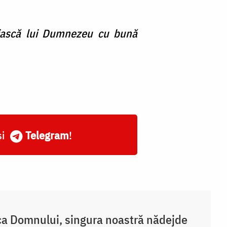
țuiască lui Dumnezeu cu bună
și
Telegram
!
a Domnului, singura noastră nădejde