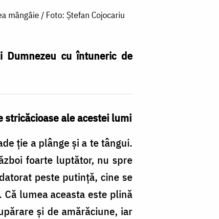
a mângâie / Foto: Ștefan Cojocariu
lui Dumnezeu cu întuneric de
 stricăcioase ale acestei lumi
de ție a plânge și a te tângui.
ăzboi foarte luptător, nu spre
ndatorat peste putință, cine se
. Că lumea aceasta este plină
supărare și de amărăciune, iar