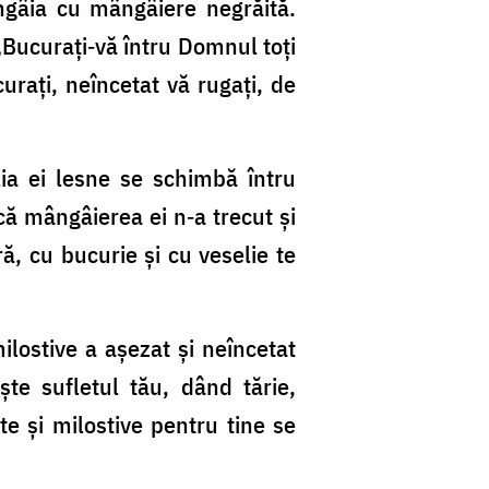
ngâia cu mângâiere negrăită.
„Bucurați‑vă întru Domnul toți
urați, neîncetat vă rugați, de
ia ei lesne se schimbă întru
că mângâierea ei n‑a trecut și
, cu bucurie și cu veselie te
ilostive a așezat și neîncetat
ște sufletul tău, dând tărie,
te și milostive pentru tine se