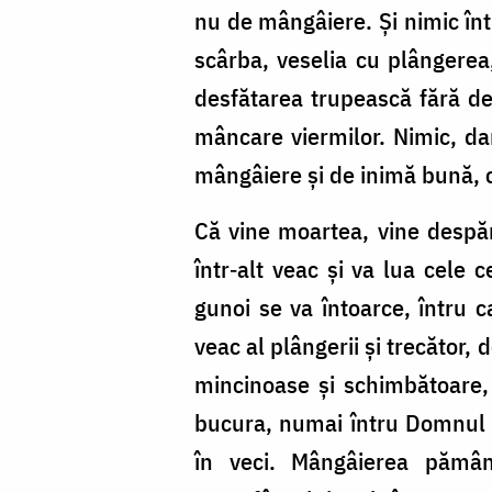
Foto:
nu de mângâiere. Și nimic înt
Ștefan
scârba, veselia cu plângerea
Cojocariu
desfătarea trupească fără de
mâncare viermilor. Nimic, dar
mângâiere și de inimă bună, c
Că vine moartea, vine despăr
într‑alt veac și va lua cele 
gunoi se va întoarce, întru 
veac al plângerii și trecător,
mincinoase și schimbătoare,
bucura, numai întru Domnul 
în veci. Mângâierea pămân