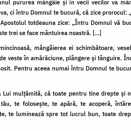
nul pururea mângâie și în vecii vecilor va mâ
va, ci întru Domnul te bucură, că zice prorocul: 
și Apostolul totdeauna zice: „Întru Domnul vă buc
ste trei se face mântuirea noastră. […]
 mincinoasă, mângâierea ei schimbătoare, vesel
 de veste în amărăciune, plângere și tânguire. În
sosit. Pentru aceea numai întru Domnul te bucură
Lui mulțămită, că toate pentru tine drepte și m
 tău, te folosește, te apără, te acoperă, întăre
ște, te luminează spre tot lucrul bun, toate drep