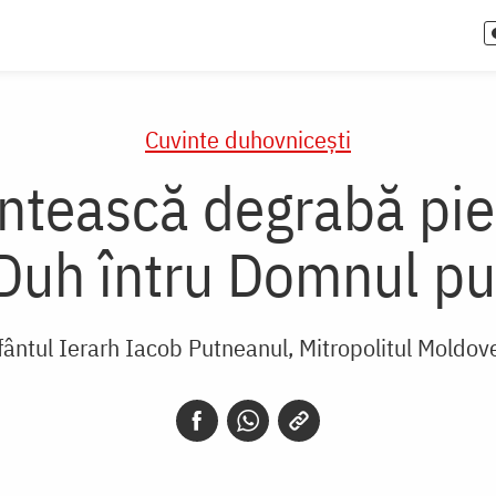
Cuvinte duhovnicești
tească degrabă pier
 Duh întru Domnul p
fântul Ierarh Iacob Putneanul, Mitropolitul Moldov