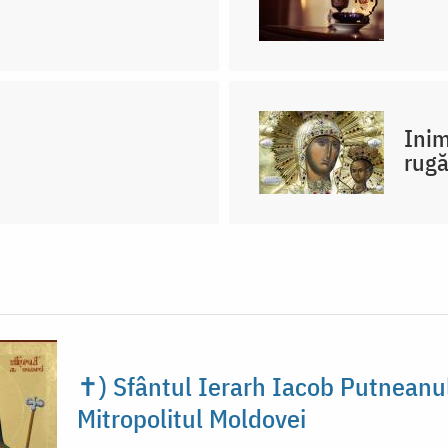
Inim
rug
✝) Sfântul Ierarh Iacob Putneanu
Mitropolitul Moldovei