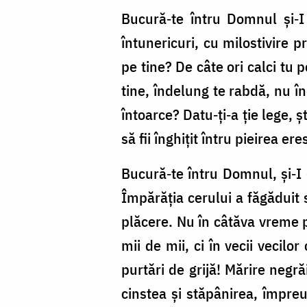
Bucură‑te întru Domnul și‑I
întunericuri, cu milostivire p
pe tine? De câte ori calci tu p
tine, îndelung te rabdă, nu în
întoarce? Datu‑ți‑a ție lege, ș
să fii înghițit întru pieirea ere
Bucură‑te întru Domnul, și‑I 
Împărăția cerului a făgăduit s
plăcere. Nu în câtăva vreme p
mii de mii, ci în vecii vecilor
purtări de grijă! Mărire negră
cinstea și stăpânirea, împreu