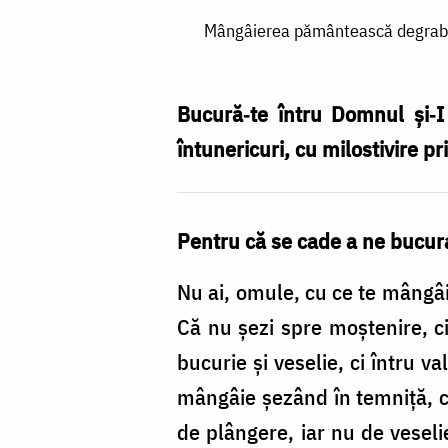
Mângâierea
Mângâierea pământească degrabă p
pământească
degrabă
piere,
Bucură‑te întru Domnul și‑I
iar
întunericuri, cu milostivire p
mângâierea
Preasfântului
Pentru că se cade a ne bucura
Duh
întru
Nu ai, omule, cu ce te mângâia
Domnul
Că nu șezi spre moștenire, ci
pururea
bucurie și veselie, ci întru v
mângâie
mângâie șezând în temniță, c
/
de plângere, iar nu de veseli