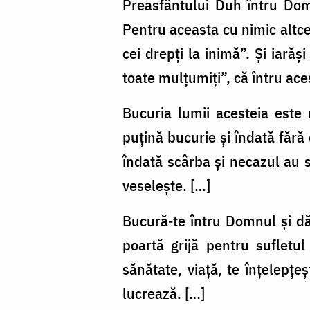
Preasfântului Duh întru Dom
Pentru aceasta cu nimic altce
cei drepți la inimă”. Și iară
toate mulțumiți”, că întru ace
Bucuria lumii acesteia este
puțină bucurie și îndată fără
îndată scârba și necazul au 
veselește. […]
Bucură‑te întru Domnul și dă 
poartă grijă pentru sufletul
sănătate, viață, te înțelepțe
lucrează. […]