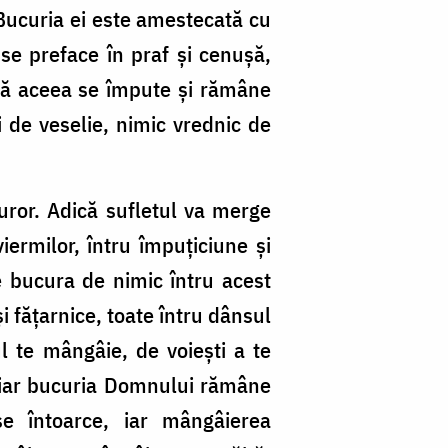
 Bucuria ei este amestecată cu
se preface în praf și cenușă,
upă aceea se împute și rămâne
i de veselie, nimic vrednic de
uror. Adică sufletul va merge
iermilor, întru împuțiciune și
e bucura de nimic întru acest
i fățarnice, toate întru dânsul
 te mângâie, de voiești a te
 iar bucuria Domnului rămâne
e întoarce, iar mângâierea