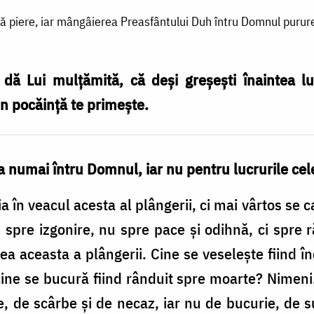
iere, iar mângâierea Preasfântului Duh întru Domnul purure
 dă Lui mulțămită, că deși greșești înaintea 
rin pocăință te primește.
 numai întru Domnul, iar nu pentru lucrurile cele
 în veacul acesta al plângerii, ci mai vârtos se ca
 spre izgonire, nu spre pace și odihnă, ci spre r
alea aceasta a plângerii. Cine se veselește fiind î
ine se bucură fiind rânduit spre moarte? Nimeni
e, de scârbe și de necaz, iar nu de bucurie, de 