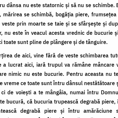
ru dânsa nu este statornic și să nu se schimbe.
, mărirea se schimbă, bogăția piere, frumsețea 
 veste prin moarte se taie și se sfârșește și d
, nu este în veacul acesta vrednic de bucurie ș
i toate sunt pline de plângere și de tânguire.
țirea de aici, vine fără de veste schimbarea tut
ce a lucrat aici, iară trupul va rămâne mâncare v
care nimic nu este bucurie. Pentru aceasta nu t
 de vreme ce toate sunt întru dânsul nestătătoare ș
 ci de voiești a te mângâia, numai întru Domnul
te bucură, că bucuria trupească degrabă piere,
tească degrabă piere și întru amărăciune s