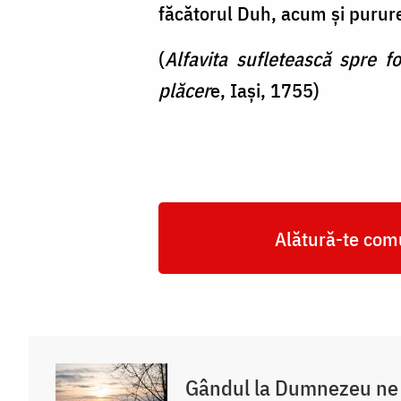
făcătorul Duh, acum și pururea
(
Alfavita sufletească spre 
plăcer
e, Iași, 1755)
Alătură-te comu
Gândul la Dumnezeu ne 