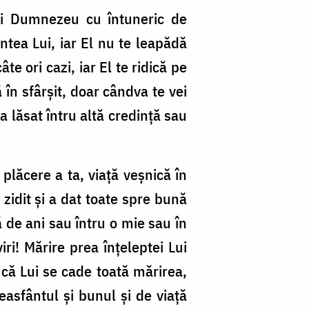
lui Dumnezeu cu întuneric de
intea Lui, iar El nu te leapădă
te ori cazi, iar El te ridică pe
 în sfârșit, doar cândva te vei
‑a lăsat întru altă credință sau
plăcere a ta, viață veșnică în
 zidit și a dat toate spre bună
 de ani sau întru o mie sau în
viri! Mărire prea înțeleptei Lui
, că Lui se cade toată mărirea,
easfântul și bunul și de viață