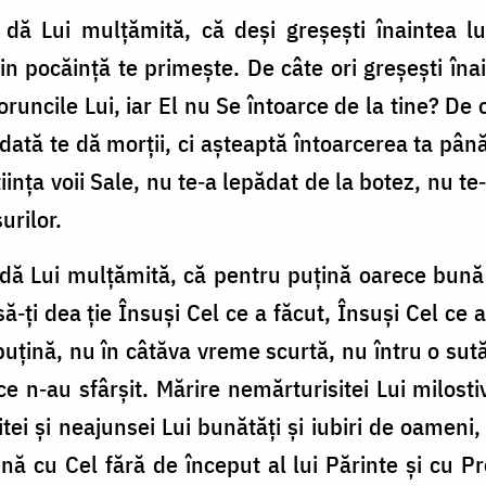
 dă Lui mulțămită, că deși greșești înaintea 
rin pocăință te primește. De câte ori greșești îna
oruncile Lui, iar El nu Se întoarce de la tine? De câ
dată te dă morții, ci așteaptă întoarcerea ta până
tiința voii Sale, nu te‑a lepădat de la botez, nu te
surilor.
dă Lui mulțămită, că pentru puțină oarece bună 
ă‑ți dea ție Însuși Cel ce a făcut, Însuși Cel ce a
uțină, nu în câtăva vreme scurtă, nu întru o sută
 ce n‑au sfârșit. Mărire nemărturisitei Lui milosti
itei și neajunsei Lui bunătăți și iubiri de oameni
nă cu Cel fără de început al lui Părinte și cu Pr