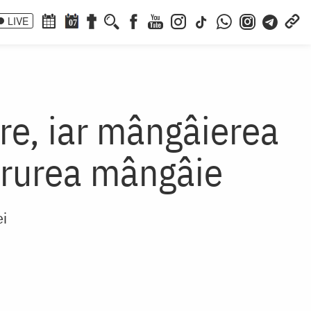
LIVE
07
e, iar mângâierea
ururea mângâie
ei