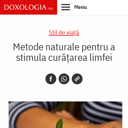
Skip
Meniu
to
main
Main
content
navigation
Stil de viaţă
Metode naturale pentru a
stimula curățarea limfei