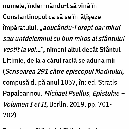
numele, îndemnându-l să vină în
Constantinopol ca să se înfățișeze
împăratului, „
aducându-i drept dar mirul
sau untdelemnul cu bun miros al sfântului
vestit la voi…
”, nimeni altul decât Sfântul
Eftimie, de la a cărui raclă se aduna mir
(
Scrisoarea 291 către episcopul Maditului
,
compusă după anul 1057, în: ed. Stratis
Papaioannou,
Michael Psellus, Epistulae –
Volumen I et II,
Berlin, 2019, pp. 701-
702).