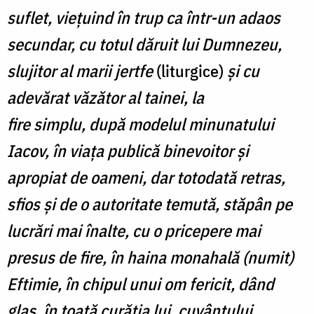
suflet, viețuind în trup ca într-un adaos
secundar, cu totul dăruit lui Dumnezeu,
slujitor al marii jertfe
(liturgice)
și cu
adevărat văzător al tainei, la
fire simplu, după modelul minunatului
Iacov, în viața publică binevoitor și
apropiat de oameni, dar totodată retras,
sfios și de o autoritate temută, stăpân pe
lucrări mai înalte, cu o pricepere mai
presus de fire, în haina monahală (numit)
Eftimie, în chipul unui om fericit, dând
glas, în toată curăția lui, cuvântului