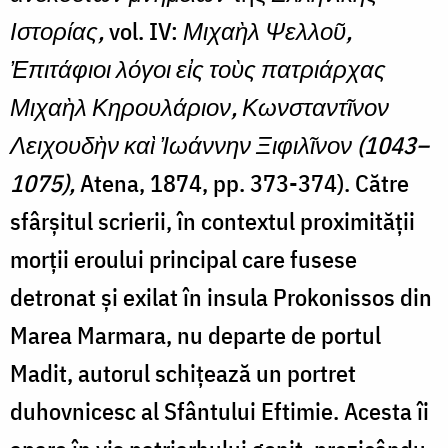
Ιστορίας,
vol. IV:
Μιχαὴλ Ψελλοῦ,
Ἐπιτάφιοι λόγοι εἰς τοὺς πατριάρχας
Μιχαὴλ Κηρουλάριον, Κωνσταντῖνον
Λειχουδὴν καὶ Ἰωάννην Ξιφιλῖνον (1043–
1075),
Atena, 1874, pp. 373-374). Către
sfârșitul scrierii, în contextul proximității
morții eroului principal care fusese
detronat și exilat în insula Prokonissos din
Marea Marmara, nu departe de portul
Madit, autorul schițează un portret
duhovnicesc al Sfântului Eftimie. Acesta îi