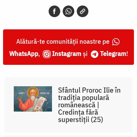
Alătură-te comunității noastre pe
WhatsApp
,
Instagram
și
Telegram
!
Sfântul Proroc Ilie în
tradiția populară
românească |
Credința fără
superstiții (25)