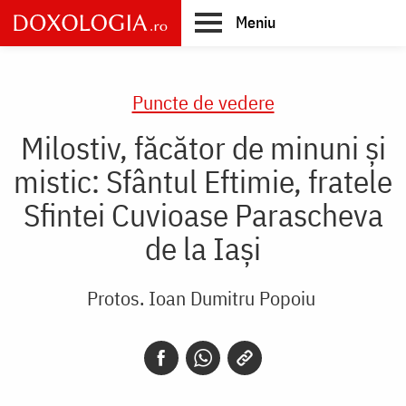
Skip
Meniu
to
main
Main
content
navigation
Puncte de vedere
Milostiv, făcător de minuni și
mistic: Sfântul Eftimie, fratele
Sfintei Cuvioase Parascheva
de la Iași
Protos. Ioan Dumitru Popoiu