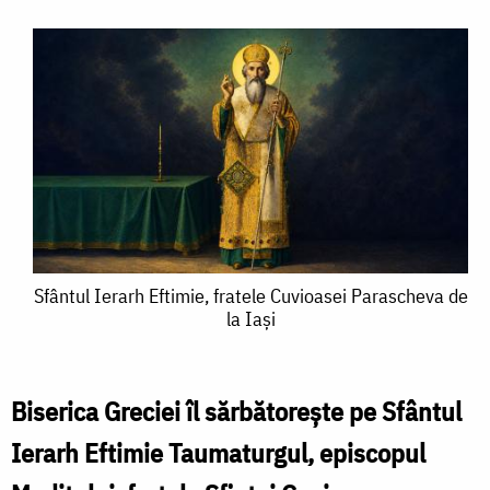
Sfântul
Sfântul Ierarh Eftimie, fratele Cuvioasei Parascheva de
la Iași
Ierarh
Eftimie,
fratele
Biserica Greciei îl sărbătorește pe Sfântul
Cuvioasei
Ierarh Eftimie Taumaturgul, episcopul
Parascheva