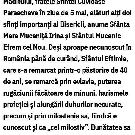
Maditului, fratele Sfintei Cuvioase
de
Parascheva în ziua de 5 mai, alături alți doi
la
sfinți importanți ai Bisericii, anume Sfânta
Iași
Mare Muceniță Irina și Sfântul Mucenic
Efrem cel Nou. Deși aproape necunoscut în
România până de curând, Sfântul Eftimie,
care s-a remarcat printr-o păstorire de 40
de ani, se remarcă prin evlavia, puterea
rugăciunii făcătoare de minuni, harismele
profeției și alungării duhurilor necurate,
precum și prin milostenia sa, fiindcă e
cunoscut și ca „cel milostiv”. Bunătatea sa