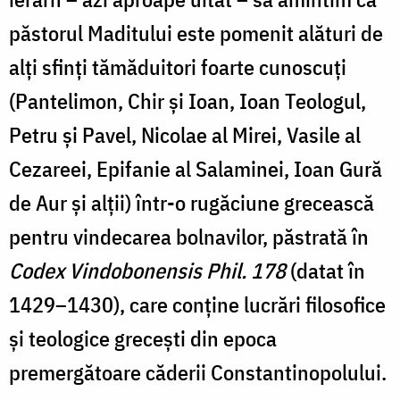
păstorul Maditului este pomenit alături de
alți sfinți tămăduitori foarte cunoscuți
(Pantelimon, Chir și Ioan, Ioan Teologul,
Petru și Pavel, Nicolae al Mirei, Vasile al
Cezareei, Epifanie al Salaminei, Ioan Gură
de Aur și alții) într-o rugăciune grecească
pentru vindecarea bolnavilor, păstrată în
Codex Vindobonensis Phil. 178
(datat în
1429–1430), care conține lucrări filosofice
și teologice grecești din epoca
premergătoare căderii Constantinopolului.