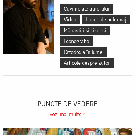
Cuvinte ale autorului
Video
Locuri de pelerinaj
Mănăstiri și biserici
Iconografie
Ortodoxia în lume
Articole despre autor
PUNCTE DE VEDERE
vezi mai multe »