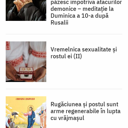
păzesc împotriva atacurilor
demonice – meditație la
Duminica a 10-a după
Rusalii
Vremelnica sexualitate și
rostul ei (II)
Rugăciunea și postul sunt
arme regenerabile în lupta
cu vrăjmașul