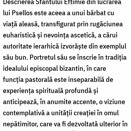
Descrierea Sfântului Eftimie din lucrarea
lui Psellos este aceea a unui bărbat cu
viață aleasă, transfigurat prin rugăciunea
euharistică și nevoința ascetică, a cărui
autoritate ierarhică izvorăște din exemplul
său bun. Portretul său se înscrie în tradiția
idealului episcopal bizantin, în care
funcția pastorală este inseparabilă de
experiența spirituală profundă și
anticipează, în anumite accente, o viziune
contemplativă a unității creației în omul
nepătimitor, care va fi dezvoltată ulterior în