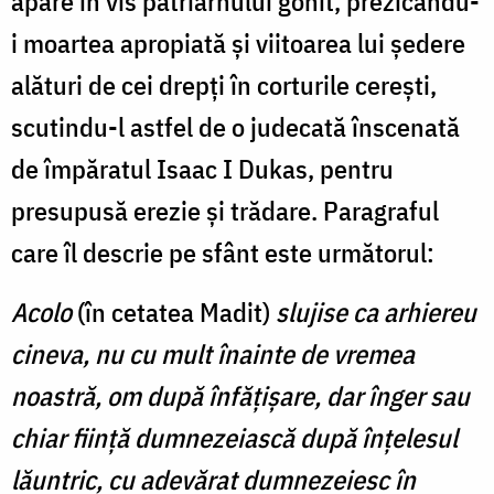
apare în vis patriarhului gonit, prezicându-
i moartea apropiată și viitoarea lui ședere
alături de cei drepți în corturile cerești,
scutindu-l astfel de o judecată înscenată
de împăratul Isaac I Dukas, pentru
presupusă erezie și trădare. Paragraful
care îl descrie pe sfânt este următorul:
Acolo
(în cetatea Madit)
slujise ca arhiereu
cineva, nu cu mult înainte de vremea
noastră, om după înfățișare, dar înger sau
chiar ființă dumnezeiască după înțelesul
lăuntric, cu adevărat dumnezeiesc în