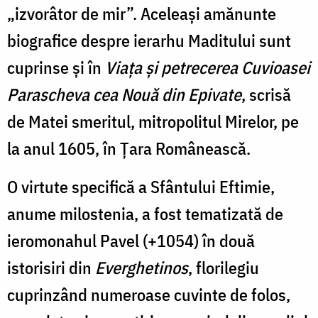
„izvorâtor de mir”. Aceleași amănunte
biografice despre ierarhu Maditului sunt
cuprinse și în
Viața și petrecerea Cuvioasei
Parascheva cea Nouă din Epivate
, scrisă
de Matei smeritul, mitropolitul Mirelor, pe
la anul 1605, în Țara Românească.
O virtute specifică a Sfântului Eftimie,
anume milostenia, a fost tematizată de
ieromonahul Pavel (+1054) în două
istorisiri din
Everghetinos
, florilegiu
cuprinzând numeroase cuvinte de folos,