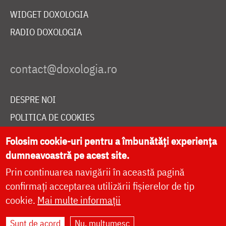
WIDGET DOXOLOGIA
RADIO DOXOLOGIA
DESPRE NOI
POLITICA DE COOKIES
DONEAZĂ ONLINE PENTRU CATEDRALA NAȚIONALĂ
Folosim cookie-uri pentru a îmbunătăți experiența
dumneavoastră pe acest site.
Prin continuarea navigării în această pagină
LIVE
confirmați acceptarea utilizării fișierelor de tip
cookie.
Mai multe informații
Site dezvoltat de
DOXOLOGIA MEDIA
,
Sunt de acord
Nu, mulțumesc