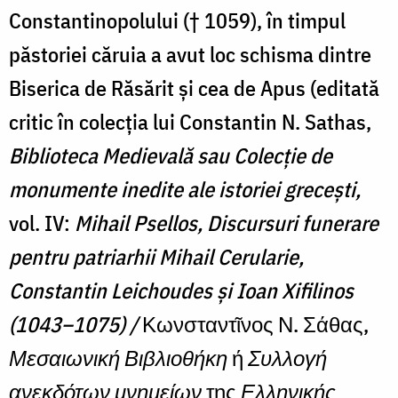
Constantinopolului († 1059), în timpul
păstoriei căruia a avut loc schisma dintre
Biserica de Răsărit și cea de Apus (
editată
critic în colecția lui Constantin N. Sathas,
Biblioteca Medievală sau Colecție de
monumente inedite ale istoriei grecești,
vol. IV:
Mihail Psellos, Discursuri funerare
pentru patriarhii Mihail Cerularie,
Constantin Leichoudes și Ioan Xifilinos
(1043–1075) /
Κωνσταντῖνος Ν. Σάθας,
Μεσαιωνική Βιβλιοθήκη
ή
Συλλογή
ανεκδότων μνημείων
της
Ελληνικής