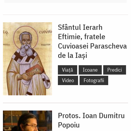
Sfântul Ierarh
Eftimie, fratele
Cuvioasei Parascheva
de la Iași
Viață
Icoane
Predici
Video
Fotografii
Protos. Ioan Dumitru
Popoiu