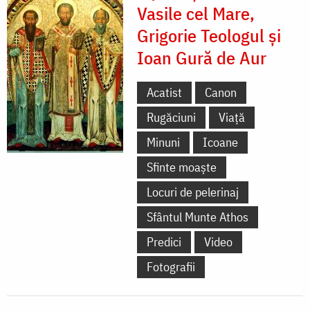
Vasile cel Mare,
Grigorie Teologul și
Ioan Gură de Aur
Acatist
Canon
Rugăciuni
Viață
Minuni
Icoane
Sfinte moaște
Locuri de pelerinaj
Sfântul Munte Athos
Predici
Video
Fotografii