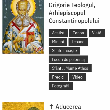
Grigorie Teologul,
Gheorghe,
Arhiepiscopul
Patriarhia
Constantinopolului
Ecumenica
de
Acatist
Canon
Viață
Constantinopol
Minuni
Icoane
(actualul
Sfinte moaște
Istanbul),
Locuri de pelerinaj
Turcia
Sfântul Munte Athos
Predici
Video
Fotografii
✝ Aducerea