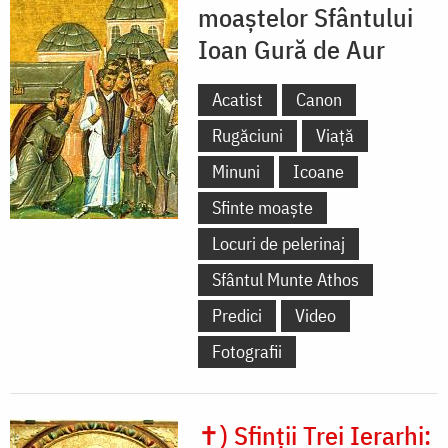
moaștelor Sfântului
Ioan Gură de Aur
Acatist
Canon
Rugăciuni
Viață
Minuni
Icoane
Sfinte moaște
Locuri de pelerinaj
Sfântul Munte Athos
Predici
Video
Fotografii
✝) Sfinții Trei Ierarhi: