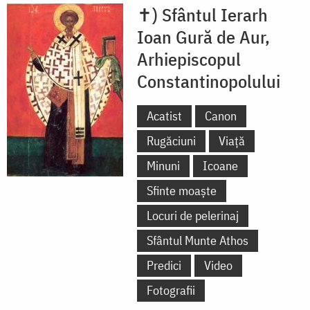
✝) Sfântul Ierarh
Ioan Gură de Aur,
Arhiepiscopul
Constantinopolului
Acatist
Canon
Rugăciuni
Viață
Minuni
Icoane
Sfinte moaște
Locuri de pelerinaj
Sfântul Munte Athos
Predici
Video
Fotografii