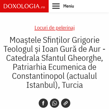
Skip
Meniu
to
main
Main
content
navigation
Locuri de pelerinaj
Moaștele Sfinților Grigorie
Teologul și Ioan Gură de Aur -
Catedrala Sfantul Gheorghe,
Patriarhia Ecumenica de
Constantinopol (actualul
Istanbul), Turcia