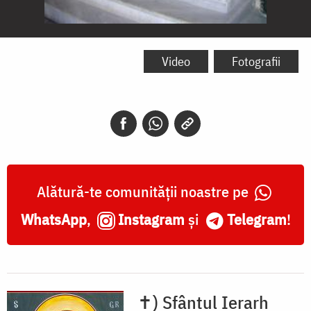
Moaștele
Sfinților
Video
Fotografii
Grigorie
Teologul
și
Ioan
Gură
Alătură-te comunității noastre pe
de
WhatsApp
,
Instagram
și
Telegram
!
Aur
-
Catedrala
✝) Sfântul Ierarh
Sfantul