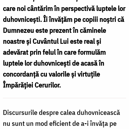
vorbim
care noi cântărim în perspectivă luptele lor
copiilor
duhovniceşti. Îi învăţăm pe copiii noştri că
noștri
Dumnezeu este prezent în căminele
îi
noastre şi Cuvântul Lui este real şi
învață
cum
adevărat prin felul în care formulăm
să
luptele lor duhovniceşti de acasă în
înțeleagă
concordanţă cu valorile şi virtuţile
lumea
Împărăţiei Cerurilor.
și
pe
ei
Discursurile despre calea duhovnicească
înșiși
nu sunt un mod eficient de a-i învăţa pe