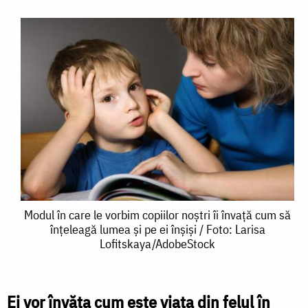
Modul
Modul în care le vorbim copiilor noștri îi învață cum să
înțeleagă lumea și pe ei înșiși / Foto: Larisa
în
Lofitskaya/AdobeStock
care
le
Ei vor învăţa cum este viaţa din felul în