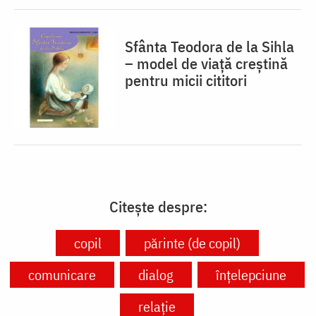
Sfânta Teodora de la Sihla
– model de viaţă creştină
pentru micii cititori
Citește despre:
copil
părinte (de copil)
comunicare
dialog
înțelepciune
relație