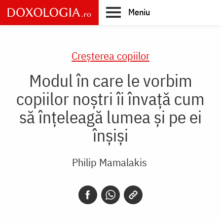
Skip
Meniu
to
main
Main
content
navigation
Creşterea copiilor
Modul în care le vorbim
copiilor noștri îi învață cum
să înțeleagă lumea și pe ei
înșiși
Philip Mamalakis