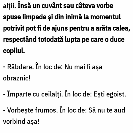
/
alţii.
Însă un cuvânt sau câteva vorbe
Foto:
spuse limpede şi din inimă la momentul
Larisa
potrivit pot fi de ajuns pentru a arăta calea,
Lofitskaya/AdobeStock
respectând totodată lupta pe care o duce
copilul.
- Răbdare. În loc de: Nu mai fi aşa
obraznic!
- Împarte cu ceilalţi. În loc de: Eşti egoist.
- Vorbeşte frumos. În loc de: Să nu te aud
vorbind aşa!