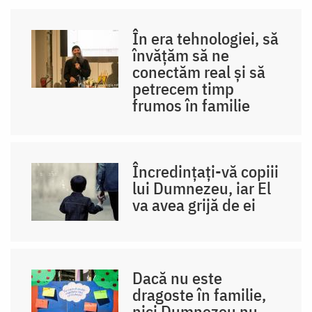
În era tehnologiei, să
învățăm să ne
conectăm real și să
petrecem timp
frumos în familie
Încredințați-vă copiii
lui Dumnezeu, iar El
va avea grijă de ei
Dacă nu este
dragoste în familie,
nici Dumnezeu nu