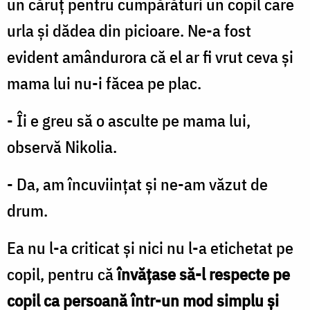
un căruţ pentru cumpărături un copil care
urla şi dădea din picioare. Ne-a fost
evident amândurora că el ar fi vrut ceva şi
mama lui nu-i făcea pe plac.
- Îi e greu să o asculte pe mama lui,
observă Nikolia.
- Da, am încuviinţat şi ne-am văzut de
drum.
Ea nu l-a criticat şi nici nu l-a etichetat pe
copil, pentru că
învăţase să-l respecte pe
copil ca persoană într-un mod simplu şi