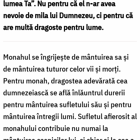
lumea Ta”. Nu pentru că el n-ar avea
noi
nevoie de mila lui Dumnezeu, ci pentru că
/
are multă dragoste pentru lume.
Foto:
Pr.
Silviu
Monahul se îngrijeşte de mântuirea sa şi
Cluci
de mântuirea tuturor celor vii şi morţi.
Pentru monah, dragostea adevărată cea
dumnezeiască se află înlăuntrul durerii
pentru mântuirea sufletului său şi pen­tru
mântuirea întregii lumi. Sufletul afierosit al
mo­nahului contribuie nu numai la
mântuirea casnicilor lui, ci chiar şi la cea a