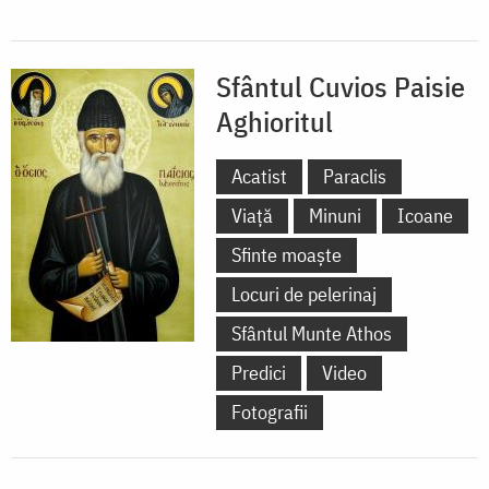
Sfântul Cuvios Paisie
Aghioritul
Acatist
Paraclis
Viață
Minuni
Icoane
Sfinte moaște
Locuri de pelerinaj
Sfântul Munte Athos
Predici
Video
Fotografii