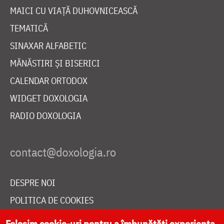
MAICI CU VIAȚĂ DUHOVNICEASCĂ
TEMATICĂ
SINAXAR ALFABETIC
MĂNĂSTIRI ȘI BISERICI
CALENDAR ORTODOX
WIDGET DOXOLOGIA
RADIO DOXOLOGIA
DESPRE NOI
POLITICA DE COOKIES
DONEAZĂ ONLINE PENTRU CATEDRALA NAȚIONALĂ
Folosim cookie-uri pentru a îmbunătăți experiența