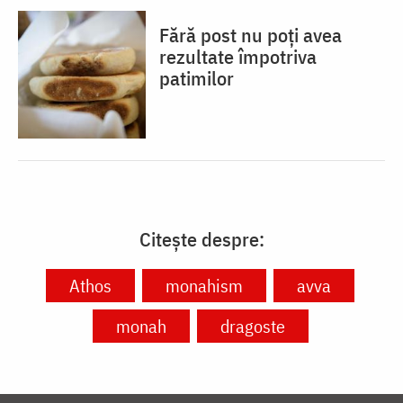
Fără post nu poți avea
rezultate împotriva
patimilor
Citește despre:
Athos
monahism
avva
monah
dragoste