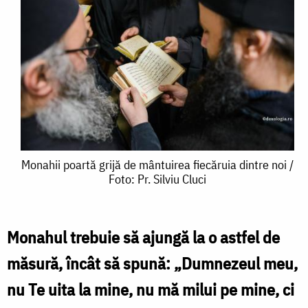
Monahii
Monahii poartă grijă de mântuirea fiecăruia dintre noi /
Foto: Pr. Silviu Cluci
poartă
grijă
de
Monahul trebuie să ajungă la o astfel de
mântuirea
măsură, încât să spună: „Dumne­zeul meu,
fiecăruia
nu Te uita la mine, nu mă milui pe mine, ci
dintre