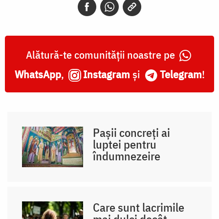
Alătură-te comunității noastre pe
WhatsApp
,
Instagram
și
Telegram
!
Pașii concreți ai
luptei pentru
îndumnezeire
Care sunt lacrimile
mai dulci decât