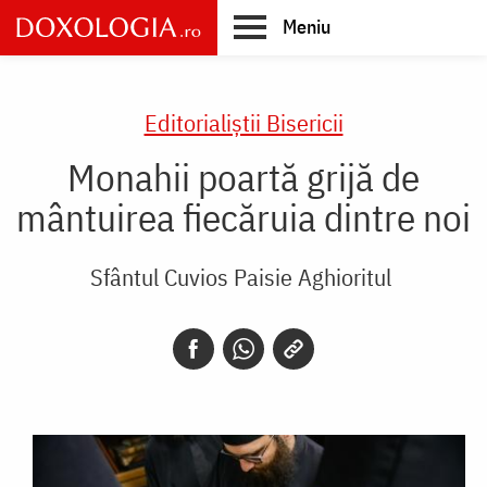
Skip
Meniu
to
main
Main
content
navigation
Editorialiștii Bisericii
Monahii poartă grijă de
mântuirea fiecăruia dintre noi
Sfântul Cuvios Paisie Aghioritul