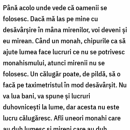
Până acolo unde vede că oamenii se
folosesc. Dacă mă las pe mine cu
desăvârşire în mâna mireni­lor, voi deveni şi
eu mirean. Când un monah, chipurile ca să
ajute lumea face lucruri ce nu se potrivesc
monahismului, atunci mirenii nu se
folosesc. Un călugăr poate, de pildă, să o
facă pe taximetristul în mod desă­vârşit. Nu
va lua bani, va spune şi lucruri
duhovniceşti la lume, dar acesta nu este
lucru călugăresc. Afli une­ori monahi care
au duh lumesc şi mireni care au duh