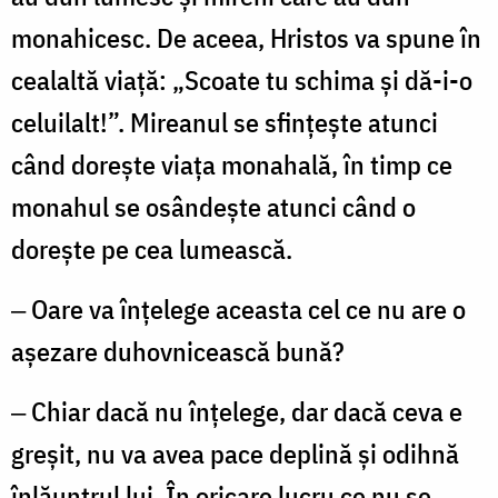
monahicesc. De aceea, Hristos va spune în
cealaltă viaţă: „Scoate tu schima şi dă-i-o
celuilalt!”. Mireanul se sfinţeşte atunci
când doreşte viaţa monahală, în timp ce
monahul se osândeşte atunci când o
doreşte pe cea lumească.
‒ Oare va înţelege aceasta cel ce nu are o
aşezare duhovnicească bună?
‒ Chiar dacă nu înţelege, dar dacă ceva e
greşit, nu va avea pace deplină şi odihnă
înlăuntrul lui. În orica­re lucru ce nu se