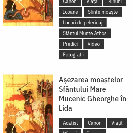
Canon
Viață
Minuni
Icoane
Sfinte moaște
Locuri de pelerinaj
Sfântul Munte Athos
Predici
Video
Fotografii
Așezarea moaștelor
Sfântului Mare
Mucenic Gheorghe în
Lida
Acatist
Canon
Viață