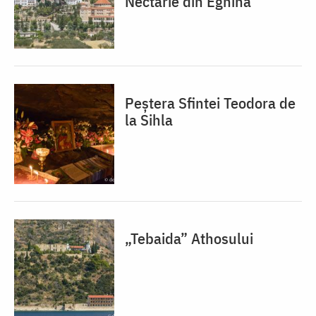
Nectarie din Eghina
Peștera Sfintei Teodora de
la Sihla
„Tebaida” Athosului