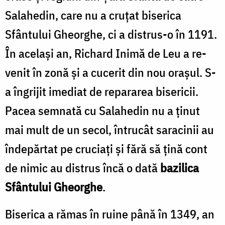
Salahedin, care nu a cruţat biserica
Sfântului Gheorghe, ci a distrus-o în 1191.
În acelaşi an, Richard Inimă de Leu a re­
venit în zonă şi a cucerit din nou oraşul. S-
a în­grijit imediat de repararea bisericii.
Pacea sem­nată cu Salahedin nu a ţinut
mai mult de un secol, întrucât saracinii au
îndepărtat pe cruciaţi şi fără să ţină cont
de nimic au distrus încă o dată
bazilica
Sfântului Gheorghe
.
Biserica a rămas în ruine până în 1349, an