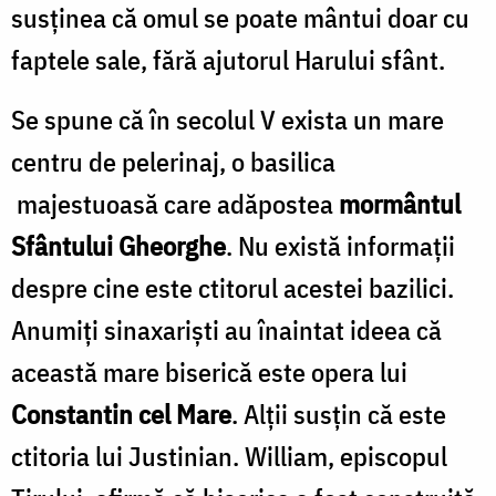
susţinea că omul se poate mântui doar cu
fap­tele sale, fără ajutorul Harului sfânt.
Se spune că în secolul V exista un mare
cen­tru de pelerinaj, o basilica
majestuoasă care adăpostea
mormântul
Sfântului Gheorghe
. Nu există informaţii
despre cine este ctitorul aces­tei bazilici.
Anumiţi sinaxarişti au înaintat ideea că
această mare biserică este opera lui
Constantin cel Mare
. Alţii susţin că este
ctitoria lui Justinian. William, episcopul