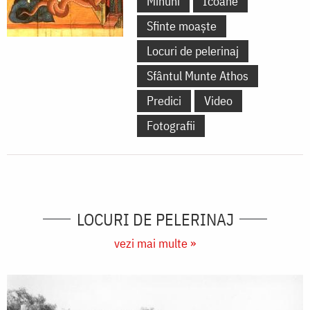
Minuni
Icoane
Sfinte moaște
Locuri de pelerinaj
Sfântul Munte Athos
Predici
Video
Fotografii
LOCURI DE PELERINAJ
vezi mai multe »