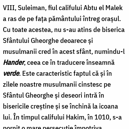
VIII, Suleiman, fiul califului Abtu el Malek
a ras de pe faţa pământului întreg oraşul.
Cu toate acestea, nu s-au atins de biserica
Sfântului Gheorghe deoarece şi
musulmanii cred în acest sfânt, numindu-l
Hander
, ceea ce în traducere înseamnă
verde
. Este ca­racteristic faptul că şi în
zilele noastre musul­manii cinstesc pe
Sfântul Gheorghe şi deseori intră în
bisericile creştine şi se închină la icoana
lui. În timpul califului Hakim, în 1010, s-a
pornit o mare persecuţie împotriva