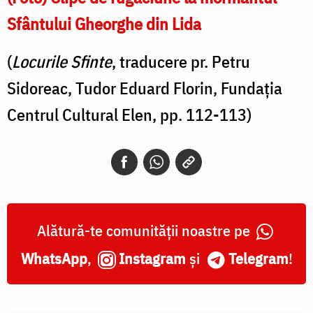
Sfântului Gheorghe din Lida
(
Locurile Sfinte
, traducere pr. Petru
Sidoreac, Tudor Eduard Florin, Fundaţia
Centrul Cultural Elen, pp. 112-113)
Alătură-te comunității noastre pe
WhatsApp
,
Instagram
și
Telegram
!