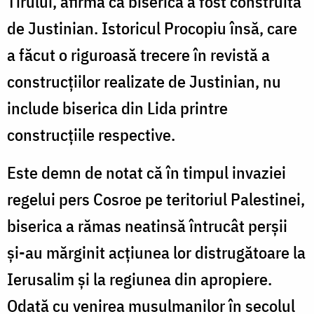
Tirului, afirmă că biserica a fost construită
de Justi­nian. Istoricul Procopiu însă, care
a făcut o ri­guroasă trecere în revistă a
construcţiilor rea­lizate de Justinian, nu
include biserica din Lida printre
construcţiile respective.
Este demn de notat că în timpul invaziei
re­gelui pers Cosroe pe teritoriul Palestinei,
biserica a rămas neatinsă întrucât perşii
şi-au mărgi­nit acţiunea lor distrugătoare la
Ierusalim şi la regiunea din apropiere.
Odată cu venirea musulmanilor în secolul