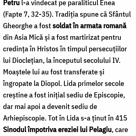
Petru
l-a vindecat pe pa­raliticul Enea
(Fapte 7, 32-35). Tradiţia spune că Sfântul
Gheorghe a fost
soldat în armata ro­mană
din Asia Mică şi a fost martirizat pentru
credinţa în Hristos în timpul persecuţiilor
lui Diocleţian, la începutul secolului IV.
Moaştele lui au fost transferate şi
îngropate la Diopol. Lida primelor secole
creştine a fost iniţial sediu de Episcopie,
dar mai apoi a devenit sediu de
Arhiepiscopie. Tot în Lida s-a ţinut în 415
Sinodul împotriva ereziei lui Pelagiu
, care