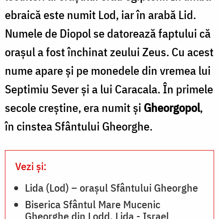
ebraică este numit Lod, iar în arabă Lid.
Numele de Diopol se datorează faptului că
oraşul a fost închinat zeului Zeus. Cu acest
nume apare şi pe mone­dele din vremea lui
Septimiu Sever şi a lui Caracala. În primele
secole creştine, era numit şi
Gheorgopol
,
în cinstea Sfântului Gheorghe.
Vezi și:
Lida (Lod) – orașul Sfântului Gheorghe
Biserica Sfântul Mare Mucenic
Gheorghe din Lodd, Lida - Israel