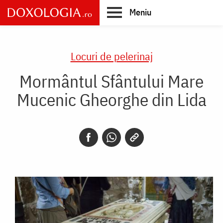
Skip
Meniu
to
main
Main
content
navigation
Locuri de pelerinaj
Mormântul Sfântului Mare
Mucenic Gheorghe din Lida