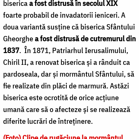
biserica
a fost
distrusă în secolul XIX
foarte probabil de invadatorii ieniceri. A
doua variantă susţine că biserica Sfân­tului
Gheorghe
a fost distrusă de cutremurul din
1837
. În 1871, Patriarhul Ierusalimului,
Chiril II, a renovat biserica şi a rânduit ca
pardoseala, dar şi mormântul Sfântului, să
fie realizate din plăci de marmură. Astăzi
biserica este ocrotită de orice acţiune
umană care să o afecteze şi se realizează
diferite lucrări de întreţinere.
(Foto) Clipe de rugăciune la mormântul