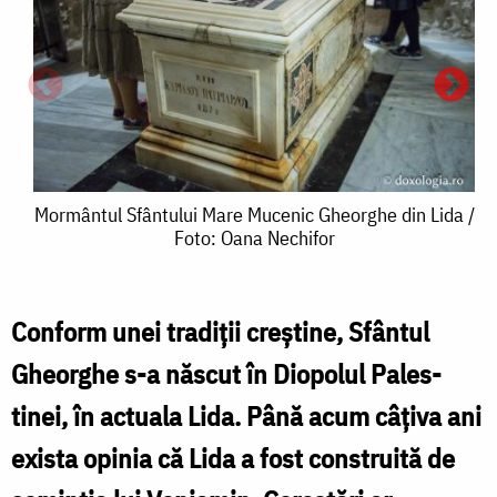
Mormântul
Mormântul Sfântului Mare Mucenic Gheorghe din Lida /
Foto: Oana Nechifor
Sfântului
Mare
Mucenic
Conform unei tradiţii creştine, Sfântul
M
Gheorghe
Gheorghe s-a născut în Diopolul Pales­
S
din
tinei, în actuala Lida. Până acum câţiva ani
Lida
exista opinia că Lida a fost con­struită de
/