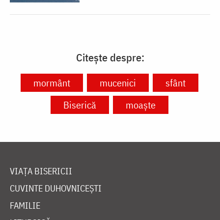
Citește despre:
mormânt
mucenici
sfânt
Biserică
moaște
VIAȚA BISERICII
CUVINTE DUHOVNICEȘTI
FAMILIE