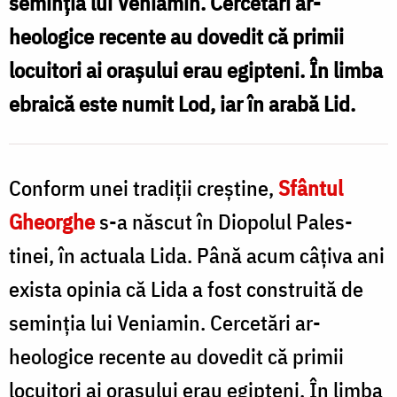
seminţia lui Veniamin. Cercetări ar­
Foto:
heologice recente au dovedit că primii
d
Oana
locuitori ai oraşului erau egipteni. În limba
L
Nechifor
ebraică este numit Lod, iar în arabă Lid.
/
F
Conform unei tradiţii creştine,
Sfântul
N
Gheorghe
s-a născut în Diopolul Pales­
tinei, în actuala Lida. Până acum câţiva ani
exista opinia că Lida a fost con­struită de
seminţia lui Veniamin. Cercetări ar­
heologice recente au dovedit că primii
locuitori ai oraşului erau egipteni. În limba