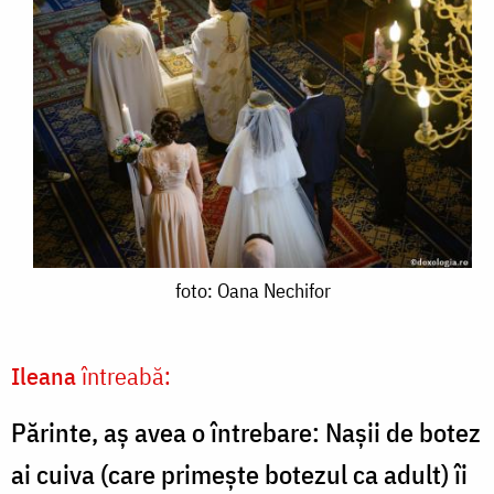
foto:
foto: Oana Nechifor
Oana
Nechifor
Ileana
întreabă:
Părinte, aș avea o întrebare: Nașii de botez
ai cuiva (care primește botezul ca adult) îi