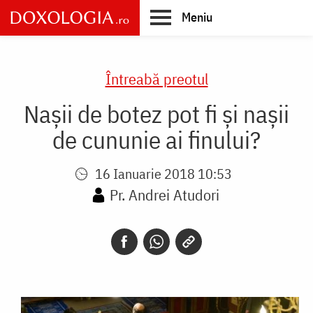
Skip
Meniu
to
main
Main
content
navigation
Întreabă preotul
Nașii de botez pot fi și nașii
de cununie ai finului?
16 Ianuarie 2018 10:53
Pr. Andrei Atudori