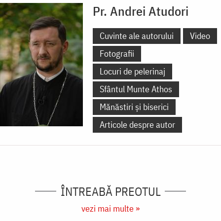
Pr. Andrei Atudori
Cuvinte ale autorului
Video
Fotografii
Locuri de pelerinaj
Sfântul Munte Athos
Mănăstiri și biserici
Articole despre autor
ÎNTREABĂ PREOTUL
vezi mai multe »