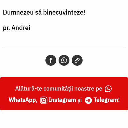
Dumnezeu să binecuvinteze!
pr. Andrei
Alătură-te comunității noastre pe
WhatsApp
,
Instagram
și
Telegram
!