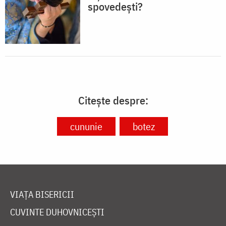
spovedești?
Citește despre:
cununie
botez
VIAȚA BISERICII
CUVINTE DUHOVNICEȘTI