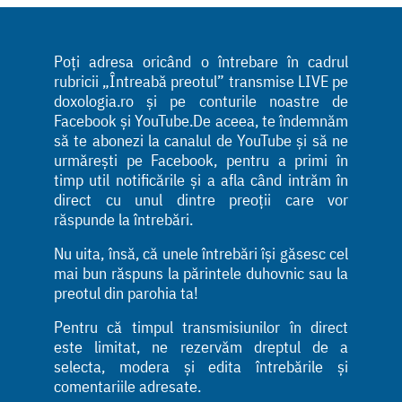
Poți adresa oricând o întrebare în cadrul
rubricii „Întreabă preotul” transmise LIVE pe
doxologia.ro și pe conturile noastre de
Facebook și YouTube.De aceea, te îndemnăm
să te abonezi la canalul de YouTube și să ne
urmărești pe Facebook, pentru a primi în
timp util notificările și a afla când intrăm în
direct cu unul dintre preoții care vor
răspunde la întrebări.
Nu uita, însă, că unele întrebări își găsesc cel
mai bun răspuns la părintele duhovnic sau la
preotul din parohia ta!
Pentru că timpul transmisiunilor în direct
este limitat, ne rezervăm dreptul de a
selecta, modera și edita întrebările și
comentariile adresate.