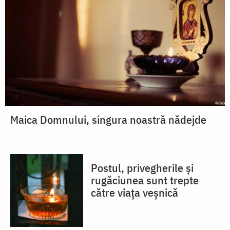
Maica Domnului, singura noastră nădejde
Postul, privegherile și
rugăciunea sunt trepte
către viața veșnică