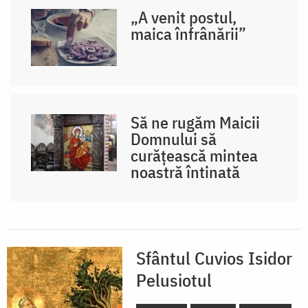
„A venit postul,
maica înfrânării”
Să ne rugăm Maicii
Domnului să
curățească mintea
noastră întinată
Sfântul Cuvios Isidor
Pelusiotul