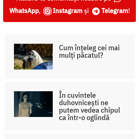
WhatsApp
,
Instagram
și
Telegram
!
Cum înțeleg cei mai
mulți păcatul?
În cuvintele
duhovnicești ne
putem vedea chipul
ca într-o oglindă