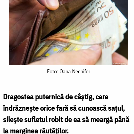
Foto:
Foto: Oana Nechifor
Oana
Nechifor
Dragostea puternică de câștig, care
îndrăznește orice fară să cunoască sațul,
silește sufletul robit de ea să meargă până
la marginea răutăților.