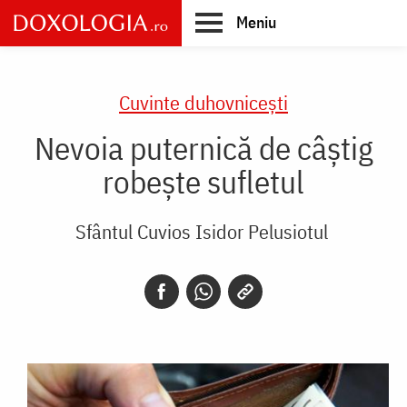
Skip
Meniu
to
main
Main
content
navigation
Cuvinte duhovnicești
Nevoia puternică de câștig
robește sufletul
Sfântul Cuvios Isidor Pelusiotul