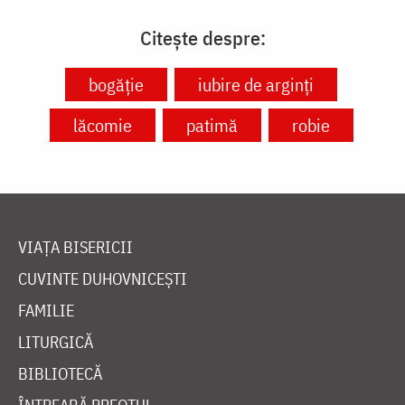
Citește despre:
bogăție
iubire de arginți
lăcomie
patimă
robie
VIAȚA BISERICII
CUVINTE DUHOVNICEȘTI
FAMILIE
LITURGICĂ
BIBLIOTECĂ