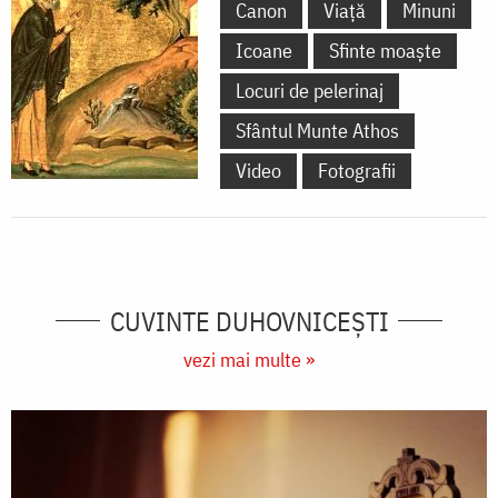
Canon
Viață
Minuni
Icoane
Sfinte moaște
Locuri de pelerinaj
Sfântul Munte Athos
Video
Fotografii
CUVINTE DUHOVNICEȘTI
vezi mai multe »