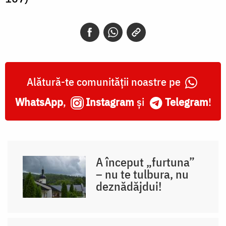
Alătură-te comunității noastre pe
WhatsApp
,
Instagram
și
Telegram
!
A început „furtuna”
– nu te tulbura, nu
deznădăjdui!