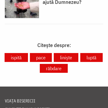
ajută Dumnezeu?
Citește despre:
ispită
pace
liniște
luptă
răbdare
VIAȚA BISERICII