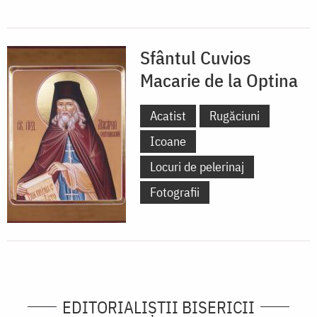
Sfântul Cuvios
Macarie de la Optina
Acatist
Rugăciuni
Icoane
Locuri de pelerinaj
Fotografii
EDITORIALIȘTII BISERICII