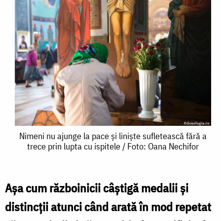
Nimeni
Nimeni nu ajunge la pace și liniște sufletească fără a
trece prin lupta cu ispitele / Foto: Oana Nechifor
nu
ajunge
la
Aşa cum războinicii câştigă medalii şi
pace
distincţii atunci când arată în mod repetat
și