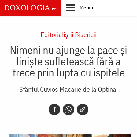
Skip
Meniu
to
main
Main
content
navigation
Editorialiștii Bisericii
Nimeni nu ajunge la pace și
liniște sufletească fără a
trece prin lupta cu ispitele
Sfântul Cuvios Macarie de la Optina