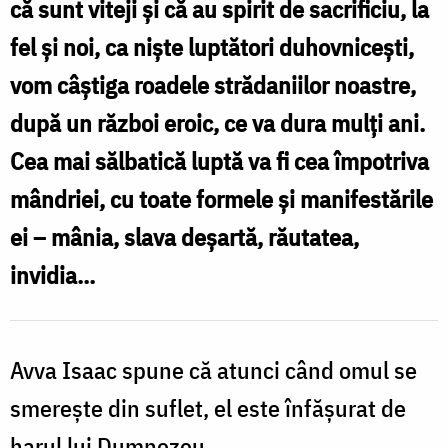
că sunt viteji şi că au spirit de sacrificiu, la
liniște
fel şi noi, ca nişte luptători duhovniceşti,
sufletească
vom câştiga roadele strădaniilor noastre,
fără
după un război eroic, ce va dura mulţi ani.
a
Cea mai sălbatică luptă va fi cea împotriva
trece
mândriei, cu toate formele şi manifestările
prin
ei – mânia, slava deşartă, răutatea,
lupta
invidia...
cu
ispitele
/
Avva Isaac spune că atunci când omul se
Foto:
smereşte din suflet, el este înfăşurat de
Oana
harul lui Dumnezeu.