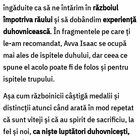
îngăduite ca să ne întărim în
războiul
împotriva răului
şi să dobândim
experienţă
duhovnicească
. În fragmentele pe care ţi
le-am recomandat, Avva Isaac se ocupă
mai ales de ispitele duhului, dar ceea ce
spune el acolo poate fi de folos şi pentru
ispitele trupului.
Aşa cum războinicii câştigă medalii şi
distincţii atunci când arată în mod repetat
că sunt viteji şi că au spirit de sacrificiu, la
fel şi noi,
ca nişte luptători duhovniceşti,