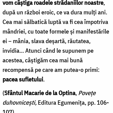
vom câştiga roadele strădaniilor noastre
,
după un război eroic, ce va dura mulţi ani.
Cea mai sălbatică luptă va fi cea împotriva
mândriei, cu toate formele şi manifestările
ei – mânia, slava deşartă, răutatea,
invidia... Atunci când le supunem pe
acestea, câştigăm cea mai bună
recompensă pe care am putea-o primi:
pacea sufletului
.
(
Sfântul Macarie de la Optina
,
Poveţe
duhovniceşti,
Editura Egumeniţa, pp. 106-
107)