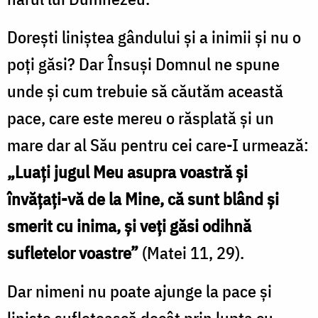
Nechifor
Doreşti liniştea gândului şi a inimii şi nu o
poţi găsi? Dar Însuşi Domnul ne spune
unde şi cum trebuie să căutăm această
pace, care este mereu o răsplată şi un
mare dar al Său pentru cei care-I urmează:
„Luaţi jugul Meu asupra voastră şi
învăţaţi-vă de la Mine, că sunt blând şi
smerit cu inima, şi veţi găsi odihnă
sufletelor voastre”
(Matei 11, 29).
Dar nimeni nu poate ajunge la pace şi
linişte sufletească decât prin lupta cu