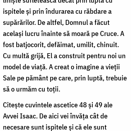
ispitele şi prin îndurarea cu răbdare a
supărărilor. De altfel, Domnul a făcut
acelaşi lucru înainte să moară pe Cruce. A
fost batjocorit, defăimat, umilit, chinuit.
Cu multă grijă, El a construit pentru noi un
model de viaţă. A creat o imagine a vieţii
Sale pe pământ pe care, prin luptă, trebuie
să o urmăm cu toţii.
Citeşte cuvintele ascetice 48 şi 49 ale
Avvei Isaac. De aici vei învăţa cât de
necesare sunt ispitele şi că ele sunt