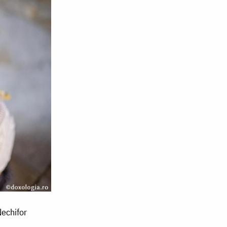
Nechifor