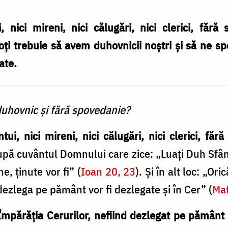
nici mireni, nici călugări, nici clerici, fără 
ți trebuie să avem duhovnicii noștri și să ne sp
ate.
duhovnic și fără spovedanie?
i, nici mireni, nici călugări, nici clerici, făr
upă cuvântul Domnului care zice: „Luați Duh Sfânt
ne, ținute vor fi” (
Ioan 20, 23
). Și în alt loc: „Or
i dezlega pe pământ vor fi dezlegate și în Cer” (
Mat
 Împărăția Cerurilor, nefiind dezlegat pe pământ