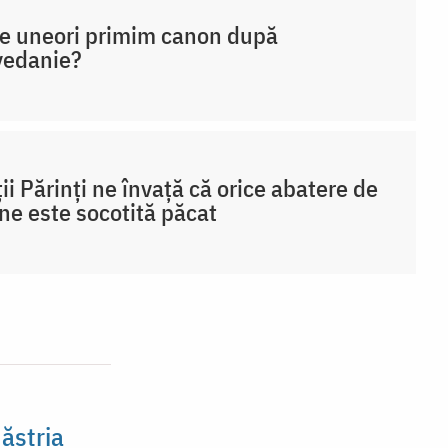
e uneori primim canon după
vedanie?
ții Părinți ne învață că orice abatere de
ine este socotită păcat
ăstria