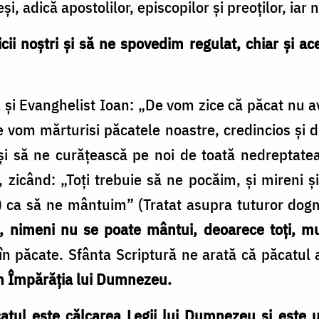
i, adică apostolilor, episcopilor și preoților, iar 
ii noștri și să ne spovedim regulat, chiar și ac
 și Evanghelist Ioan: „De vom zice că păcat nu 
De vom mărturisi păcatele noastre, credincios și
și să ne curățească pe noi de toată nedreptatea
 zicând: „Toți trebuie să ne pocăim, și mireni și 
) ca să ne mântuim” (Tratat asupra tuturor dogm
, nimeni nu se poate mântui, deoarece toți, m
 în păcate. Sfânta Scriptură ne arată că păcatul
în Împărăția lui Dumnezeu.
atul este călcarea Legii lui Dumnezeu și este u