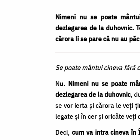
nu
va
Nimeni nu se poate mântui, 
intra
dezlegarea de la duhovnic. To
în
cărora li se pare că nu au păc
Împărăția
lui
Se poate mântui cineva fără 
Dumnezeu!
/
Nu.
Nimeni nu se poate mântu
Foto:
dezlegarea de la duhovnic
, d
Oana
se vor ierta și cărora le veți ți
Nechifor
legate și în cer și oricâte veț
Deci,
cum va intra cineva în