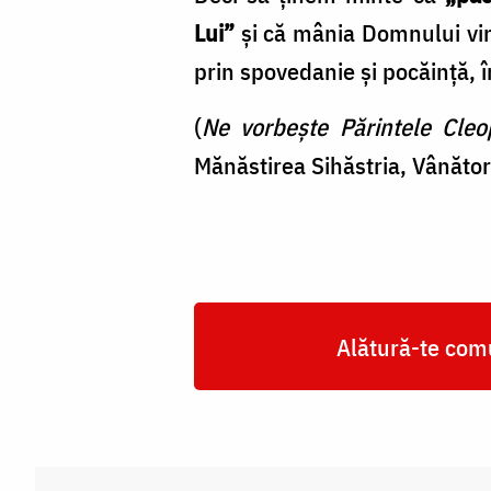
Lui”
și că mânia Domnului vine
prin spovedanie și pocăință, 
(
Ne vorbește Părintele Cle
Mănăstirea Sihăstria, Vânăto
Alătură-te comu