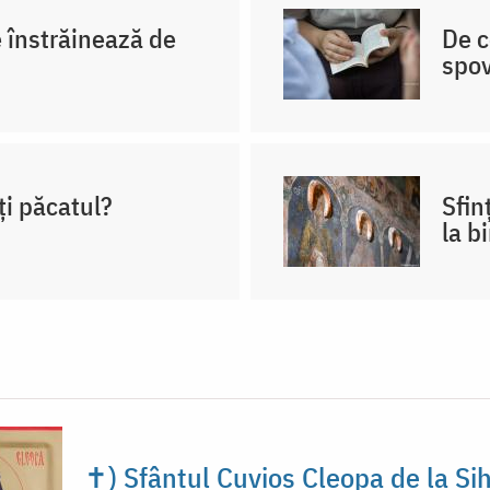
e înstrăinează de
De c
spo
ți păcatul?
Sfin
la b
✝) Sfântul Cuvios Cleopa de la Sih