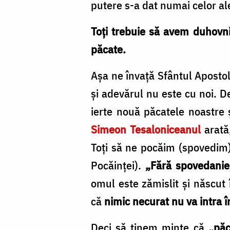
putere s-a dat numai celor aleș
Toți trebuie să avem duhovnic
păcate.
Așa ne învață Sfântul Apostol
și adevărul nu este cu noi. 
ierte nouă păcatele noastre 
Simeon Tesaloniceanul
arată,
Toți să ne pocăim (spovedim
Pocăinței).
„Fără spovedanie
omul este zămislit și născut
că
nimic necurat nu va intra 
Deci să ținem minte că
„păc