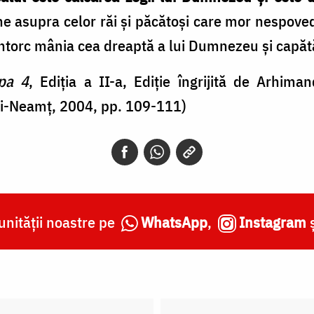
 asupra celor răi și păcătoși care mor nespovediț
întorc mânia cea dreaptă a lui Dumnezeu și capătă
opa 4
, Ediția a II-a, Ediție îngrijită de Arhima
ri-Neamț, 2004, pp. 109-111)
nității noastre pe
WhatsApp
,
Instagram