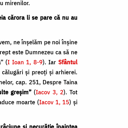
nu mirenilor.
eia cărora li se pare că nu au
avem, ne înșelăm pe noi înșine
 drept este Dumnezeu ca să ne
” (
I Ioan 1, 8-9
). Iar
Sfântul
călugări și preoți și arhierei.
elor, cap. 251, Despre Taina
ulte greșim”
(
Iacov 3, 2
). Tot
 aduce moarte (
Iacov 1, 15
) și
râciune și necurăție înaintea