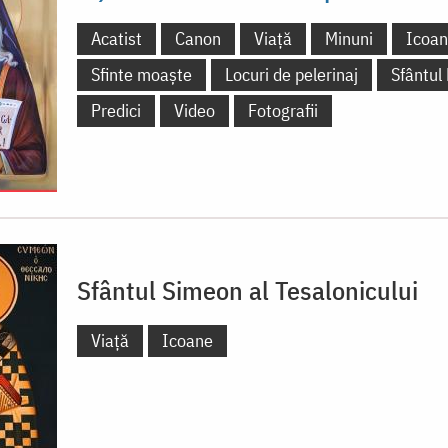
Acatist
Canon
Viață
Minuni
Icoa
Sfinte moaște
Locuri de pelerinaj
Sfântul
Predici
Video
Fotografii
Sfântul Simeon al Tesalonicului
Viață
Icoane