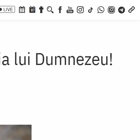
LIVE
07
ția lui Dumnezeu!