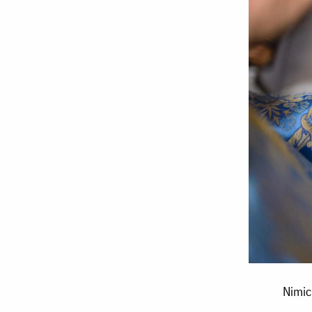
Nimic
Nimic
necurat