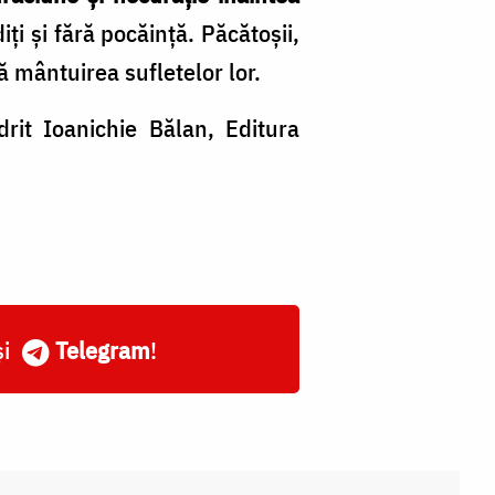
i și fără pocăință. Păcătoșii,
 mântuirea sufletelor lor.
ndrit Ioanichie Bălan, Editura
și
Telegram
!