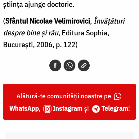
ştiinţa ajunge doctorie.
(
Sfântul Nicolae Velimirovici
,
Învăţături
despre bine şi rău
, Editura Sophia,
Bucureşti, 2006, p. 122)
Alătură-te comunității noastre pe
WhatsApp
,
Instagram
și
Telegram
!