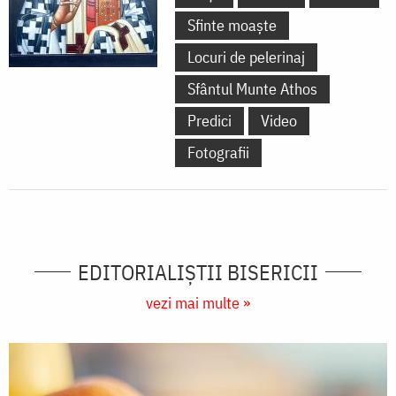
Sfinte moaște
Locuri de pelerinaj
Sfântul Munte Athos
Predici
Video
Fotografii
EDITORIALIȘTII BISERICII
vezi mai multe »