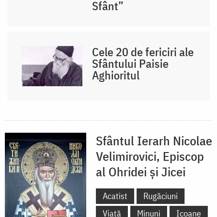
Sfânt”
Cele 20 de fericiri ale
Sfântului Paisie
Aghioritul
Sfântul Ierarh Nicolae
Velimirovici, Episcop
al Ohridei și Jicei
Acatist
Rugăciuni
Viață
Minuni
Icoane