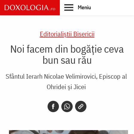
Skip
Meniu
to
main
Main
content
navigation
Editorialiștii Bisericii
Noi facem din bogăție ceva
bun sau rău
Sfântul Ierarh Nicolae Velimirovici, Episcop al
Ohridei și Jicei