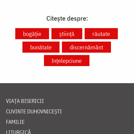
Citește despre:
bogăție
știință
răutate
bunătate
discernământ
înțelepciune
VIAȚA BISERICII
CUVINTE DUHOVNICEȘTI
FAMILIE
LITURGICĂ