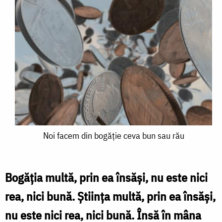
Noi
Noi facem din bogăție ceva bun sau rău
facem
din
Bogăţia multă, prin ea însăşi, nu este nici
bogăție
rea, nici bună. Ştiinţa multă, prin ea însăşi,
ceva
nu este nici rea, nici bună. Însă în mâna
bun