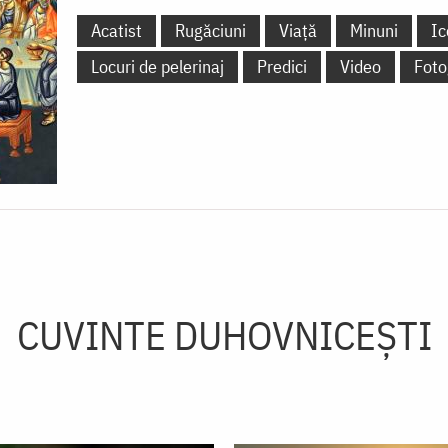
Acatist
Rugăciuni
Viață
Minuni
Ic
Locuri de pelerinaj
Predici
Video
Foto
CUVINTE DUHOVNICEȘTI