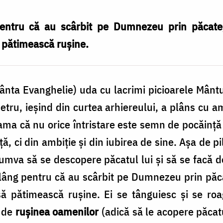
ntru că au scârbit pe Dumnezeu prin păcate,
ă pătimească rușine.
nta Evanghelie) uda cu lacrimi picioarele Mântui
Petru, ieșind din curtea arhiereului, a plâns cu a
eama că nu orice întristare este semn de pocăință
ță, ci din ambiție și din iubirea de sine. Așa de 
cumva să se descopere păcatul lui și să se facă 
lâng pentru că au scârbit pe Dumnezeu prin păcat
să pătimească rușine. Ei se tânguiesc și se r
ă de
rușinea oamenilor
(adică să le acopere păcatu