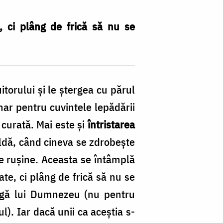
 ci plâng de frică să nu se
torului și le ștergea cu părul
mar pentru cuvintele lepădării
 curată. Mai este și
întristarea
pildă, când cineva se zdrobește
de rușine. Aceasta se întâmplă
e, ci plâng de frică să nu se
oagă lui Dumnezeu (nu pentru
l). Iar dacă unii ca aceștia s-