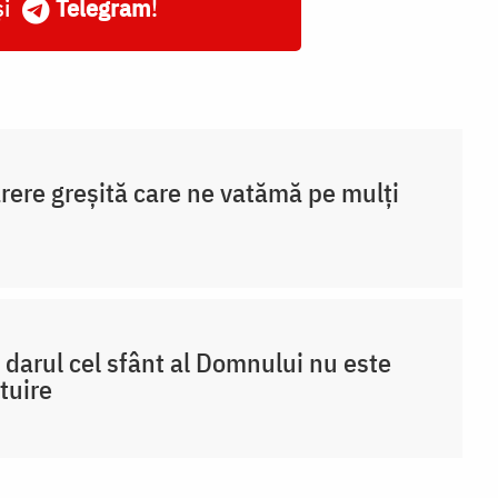
și
Telegram
!
rere greșită care ne vatămă pe mulți
 darul cel sfânt al Domnului nu este
tuire