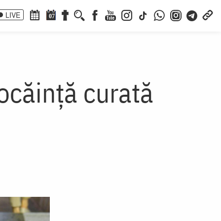
LIVE
07
ocăință curată