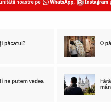
nității noastre pe
WhatsApp
,
Instagram
ți păcatul?
O pă
ti ne putem vedea
Fără
mân