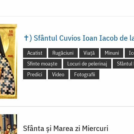
✝) Sfântul Cuvios Ioan Iacob de 
Acatist
Rugăciuni
Viață
Minuni
Ic
Sfinte moaște
Locuri de pelerinaj
Sfântul
Predici
Video
Fotografii
Sfânta și Marea zi Miercuri