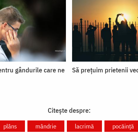
entru gândurile care ne
Să prețuim prietenii ve
Citește despre:
plâns
mândrie
lacrimă
pocăință