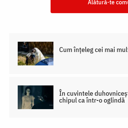
Alătură-te comu
Cum înțeleg cei mai mul
În cuvintele duhovniceș
chipul ca într-o oglindă