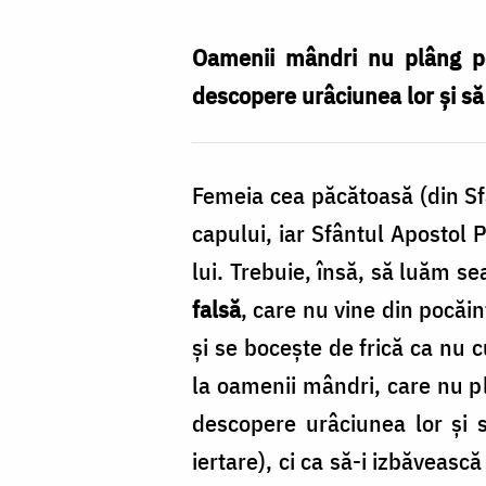
întristare
este
Oamenii mândri nu plâng pe
semn
descopere urâciunea lor și s
de
pocăință
Femeia cea păcătoasă (din Sfâ
curată
capului, iar Sfântul Apostol 
/
lui. Trebuie, însă, să luăm s
Foto:
falsă
, care nu vine din pocăin
Ștefan
și se bocește de frică ca nu 
Cojocariu
la oamenii mândri, care nu p
descopere urâciunea lor și 
iertare), ci ca să-i izbăveasc