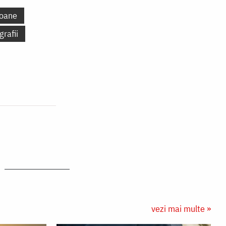
oane
grafii
vezi mai multe »