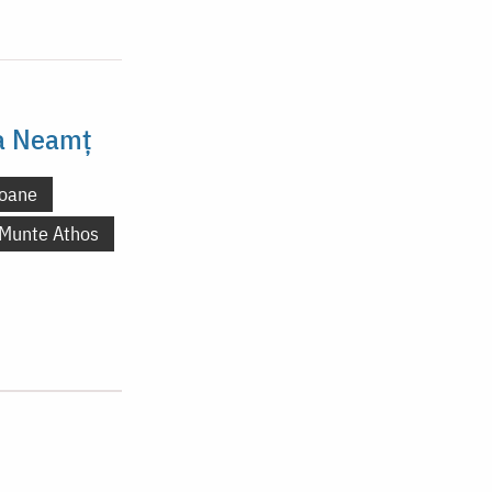
la Neamț
oane
 Munte Athos