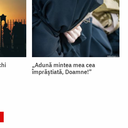
chi
„Adună mintea mea cea
împrăștiată, Doamne!”