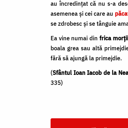
au încredințat că nu s-a desc
asemenea și cei care au
păca
se zdrobesc și se tânguie am
Ea vine numai din
frica morți
boala grea sau altă primejdi
fără să ajungă la primejdie.
(
Sfântul Ioan Iacob de la Ne
335)