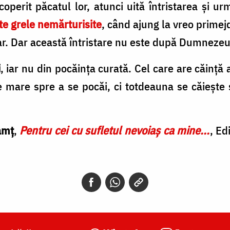
operit păcatul lor, atunci uită întristarea și u
te grele nemărturisite
, când ajung la vreo primejd
ar. Dar această întristare nu este după Dumnezeu
i
, iar nu din pocăința curată. Cel care are căință
e mare spre a se pocăi, ci totdeauna se căiește 
amț
,
Pentru cei cu sufletul nevoiaș ca mine...
, Ed