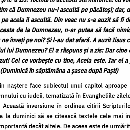
știm că Dumnezeu nu-i ascultă pe păcătoși; dar, d
pe acela îl ascultă. Din veac nu s-a auzit să fi d
Acesta de la Dumnezeu, n-ar putea să facă nimic.
 ne înveți pe noi? Și l-au dat afară. A auzit Iisus 
 Fiul lui Dumnezeu? El a răspuns și a zis: Dar cin
văzut! Cel ce vorbește cu tine, Acela este. Iar el 
) (Duminică în săptămâna a șasea după Paști)
in naștere face subiectul unui capitol aproape
mnului cu iudeii, tematizată în Evangheliile zilelo
Această inversiune în ordinea citirii Scripturil
 ca la duminici să se citească textele cele mai 
mportantă decât altele. De aceea este de urmărit 