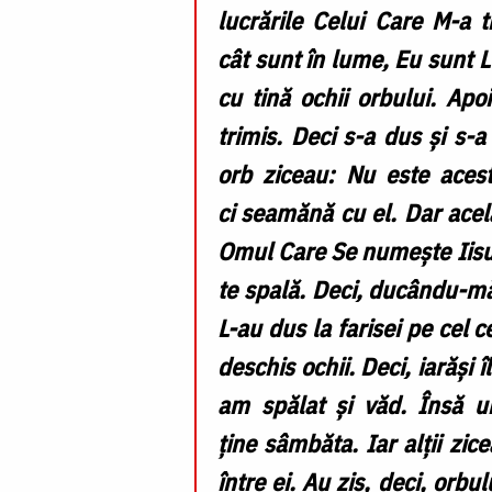
lucrările Celui Care M-a 
cât sunt în lume, Eu sunt L
cu tină ochii orbului. Apo
trimis. Deci s-a dus și s-a
orb ziceau: Nu este acest
ci seamănă cu el. Dar acela
Omul Care Se numește Iisus 
te spală. Deci, ducându-mă 
L-au dus la farisei pe cel c
deschis ochii. Deci, iarăși î
am spălat și văd. Însă u
ține sâmbăta. Iar alții z
între ei. Au zis, deci, orbul