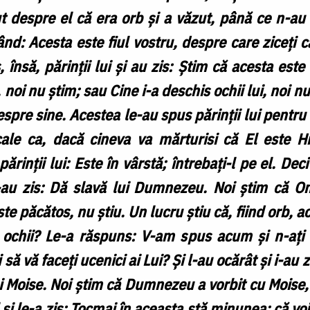
ut despre el că era orb și a văzut, până ce n-au 
când: Acesta este fiul vostru, despre care ziceți
nsă, părinții lui și au zis: Știm că acesta este 
oi nu știm; sau Cine i-a deschis ochii lui, noi nu 
despre sine. Acestea le-au spus părinții lui pentr
ale ca, dacă cineva va mărturisi că El este Hri
ărinții lui: Este în vârstă; întrebați-l pe el. D
-au zis: Dă slavă lui Dumnezeu. Noi știm că O
e păcătos, nu știu. Un lucru știu că, fiind orb, ac
ochii? Le-a răspuns: V-am spus acum și n-ați a
 să vă faceți ucenici ai Lui? Și l-au ocărât și i-au z
ui Moise. Noi știm că Dumnezeu a vorbit cu Moise
i le-a zis: Tocmai în aceasta stă minunea: că voi 