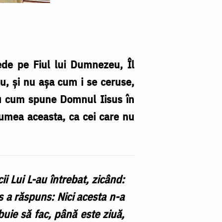
ede pe Fiul lui Dumnezeu, Îl
u, și nu așa cum i se ceruse,
sau cum spune Domnul Iisus în
lumea aceasta, ca cei care nu
i Lui L-au întrebat, zicând:
us a răspuns: Nici acesta n-a
ebuie să fac, până este ziuă,