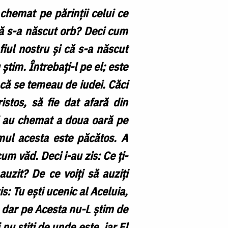
chemat pe părinții celui ce
 că s-a născut orb? Deci cum
fiul nostru și că s-a născut
știm. Întrebați-l pe el; este
u că se temeau de iudei. Căci
stos, să fie dat afară din
eci au chemat a doua oară pe
mul acesta este păcătos. A
um văd. Deci i-au zis: Ce ți-
uzit? De ce voiți să auziți
is: Tu ești ucenic al Aceluia,
, dar pe Acesta nu-L știm de
nu știți de unde este, iar El