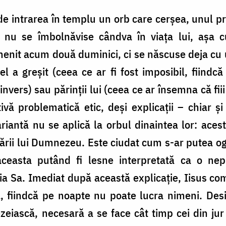
de intrarea în templu un orb care cerșea, unul pri
să nu se îmbolnăvise cândva în viața lui, așa
menit acum două duminici, ci se născuse deja cu 
 a greșit (ceea ce ar fi fost imposibil, fiindc
nvers) sau părinții lui (ceea ce ar însemna că fii
ivă problematică etic, deși explicații – chiar și
riantă nu se aplică la orbul dinaintea lor: ace
crării lui Dumnezeu. Este ciudat cum s-ar putea 
ceasta putând fi lesne interpretată ca o nepu
ția Sa. Imediat după această explicație, Iisus 
 fiindcă pe noapte nu poate lucra nimeni. Desig
eiască, necesară a se face cât timp cei din jur 