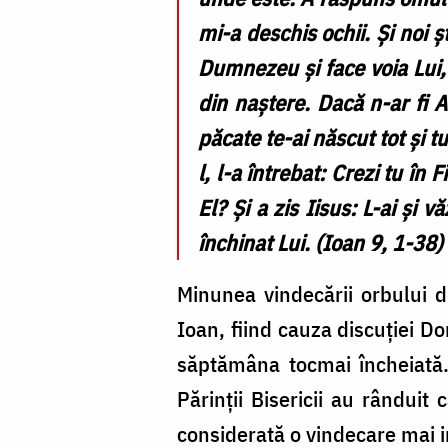
mi-a deschis ochii. Și noi 
Dumnezeu și face voia Lui, 
din naștere. Dacă n-ar fi 
păcate te-ai născut tot și tu
l, l-a întrebat: Crezi tu în
El? Și a zis Iisus: L-ai și 
închinat Lui. (Ioan 9, 1-38
Minunea vindecării orbului d
Ioan, fiind cauza discuției Do
săptămâna tocmai încheiată. 
Părinții Bisericii au rânduit
considerată o vindecare mai i