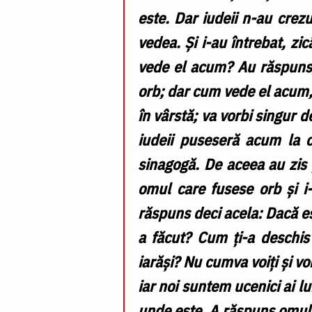
este. Dar iudeii n-au crez
vedea. Și i-au întrebat, zi
vede el acum? Au răspuns, î
orb; dar cum vede el acum, n
în vârstă; va vorbi singur 
iudeii puseseră acum la c
sinagogă. De aceea au zis p
omul care fusese orb și i
răspuns deci acela: Dacă est
a făcut? Cum ți-a deschis 
iarăși? Nu cumva voiți și voi
iar noi suntem ucenici ai l
unde este. A răspuns omul ș