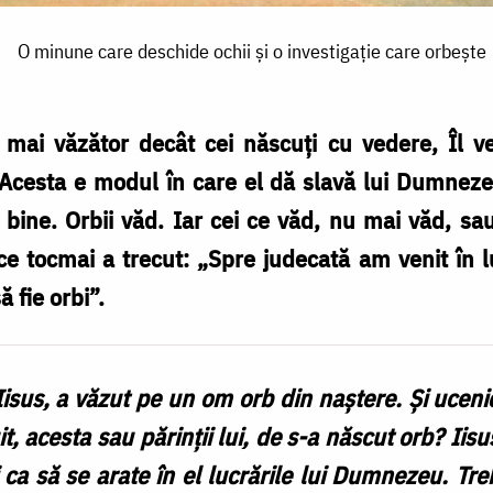
O minune care deschide ochii și o investigație care orbește
 mai văzător decât cei născuți cu vedere, Îl v
. Acesta e modul în care el dă slavă lui Dumneze
 bine. Orbii văd. Iar cei ce văd, nu mai văd, 
 ce tocmai a trecut: „Spre judecată am venit în 
ă fie orbi”.
sus, a văzut pe un om orb din naștere. Și ucenici
t, acesta sau părinții lui, de s-a născut orb? Iis
 ci ca să se arate în el lucrările lui Dumnezeu. Tr