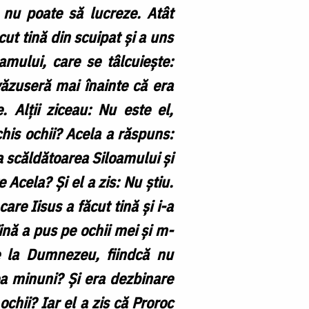
 nu poate să lucreze. Atât
cut tină din scuipat și a uns
amului, care se tâlcuiește:
 văzuseră mai înainte că era
 Alții ziceau: Nu este el,
chis ochii? Acela a răspuns:
a scăldătoarea Siloamului și
Acela? Și el a zis: Nu știu.
are Iisus a făcut tină și i-a
 Tină a pus pe ochii mei și m-
e la Dumnezeu, fiindcă nu
a minuni? Și era dezbinare
 ochii? Iar el a zis că Proroc