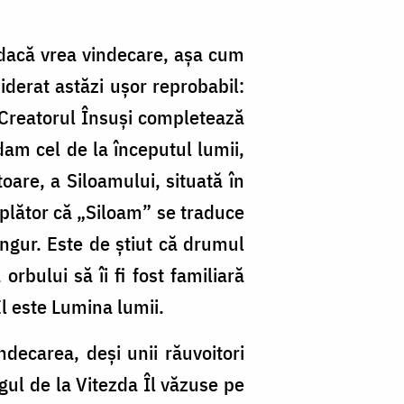
 dacă vrea vindecare, așa cum
iderat astăzi ușor reprobabil:
 Creatorul Însuși completează
dam cel de la începutul lumii,
oare, a Siloamului, situată în
mplător că „Siloam” se traduce
ingur. Este de știut că drumul
rbului să îi fi fost familiară
l este Lumina lumii.
ndecarea, deși unii răuvoitori
gul de la Vitezda Îl văzuse pe