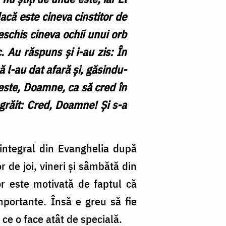
acă este cineva cinstitor de
eschis cineva ochii unui orb
 Au răspuns și i-au zis: În
că l-au dat afară și, găsindu-
e este, Doamne, ca să cred în
a grăit: Cred, Doamne! Și s-a
 integral din Evanghelia după
r de joi, vineri și sâmbătă din
or este motivată de faptul că
importante. Însă e greu să fie
ce o face atât de specială.