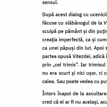
sensul.
După acest dialog cu ucenici
făcuse cu slăbănogul de la Vi
scuipă pe pământ și din puți
creația imperfectă, ca și cum
ca unei păpuși din lut. Apoi 
partea opusă Vitezdei, adică 
prin „cel trimis”. Iar trimis
nu era scurt și nici ușor, ci
calea. Sau poate vedea cu pu
Întors înapoi de la ascultare
cred că el ar fi nu același, 