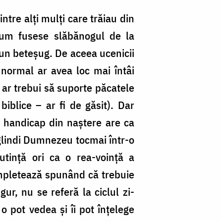
ntre alți mulți care trăiau din
 cum fusese slăbănogul de la
un beteșug. De aceea ucenicii
ă normal ar avea loc mai întâi
i ar trebui să suporte păcatele
 biblice – ar fi de găsit). Dar
st handicap din naștere are ca
oglindi Dumnezeu tocmai într-o
tință ori ca o rea-voință a
completează spunând că trebuie
ur, nu se referă la ciclul zi-
o pot vedea și îi pot înțelege