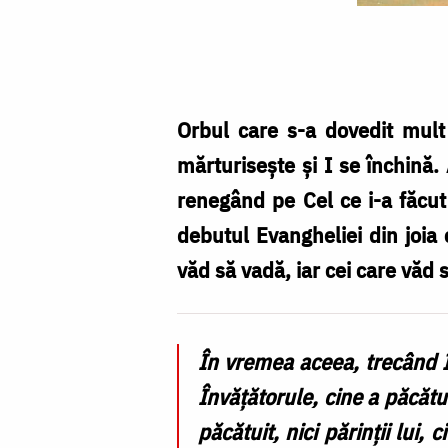
O
minune
care
deschide
Orbul care s-a dovedit mult
ochii
mărturisește și I se închină
și
renegând pe Cel ce i-a făcut
o
debutul Evangheliei din joia
investigație
văd să vadă, iar cei care văd s
care
orbește
În vremea aceea, trecând Ii
Învățătorule, cine a păcătui
păcătuit, nici părinții lui,