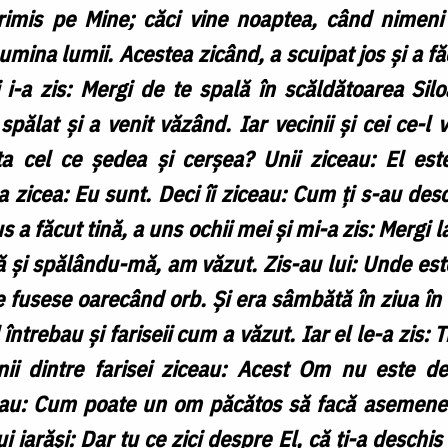
trimis pe Mine; căci vine noaptea, când nimeni
umina lumii. Acestea zicând, a scuipat jos și a fă
i i-a zis: Mergi de te spală în scăldătoarea Silo
 spălat și a venit văzând. Iar vecinii și cei ce-l
a cel ce ședea și cerșea? Unii ziceau: El este.
 zicea: Eu sunt. Deci îi ziceau: Cum ți s-au des
a făcut tină, a uns ochii mei și mi-a zis: Mergi l
și spălându-mă, am văzut. Zis-au lui: Unde este 
e fusese oarecând orb. Și era sâmbătă în ziua în c
l întrebau și fariseii cum a văzut. Iar el le-a zis:
nii dintre farisei ziceau: Acest Om nu este d
iceau: Cum poate un om păcătos să facă asemene
ui iarăși: Dar tu ce zici despre El, că ți-a deschis