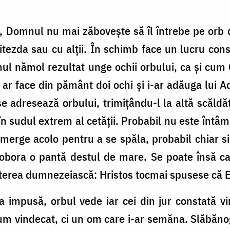
i, Domnul nu mai zăbovește să îl întrebe pe orb
tezda sau cu alții. În schimb face un lucru cons
nul nămol rezultat unge ochii orbului, ca și cum
 ar face din pământ doi ochi și i-ar adăuga lui A
se adresează orbului, trimițându-l la altă scăldăt
în sudul extrem al cetății. Probabil nu este întâ
ul merge acolo pentru a se spăla, probabil chiar s
 cobora o pantă destul de mare. Se poate însă ca o
terea dumnezeiască: Hristos tocmai spusese că E
a impusă, orbul vede iar cei din jur constată vi
acum vindecat, ci un om care i-ar semăna. Slăbăno