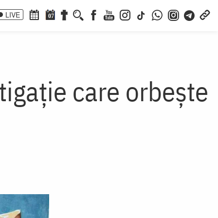
LIVE
07
tigație care orbește