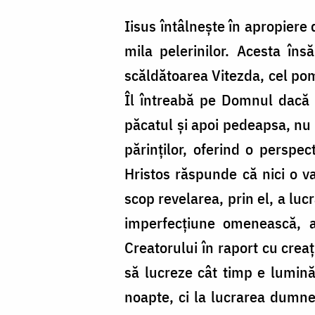
Iisus întâlnește în apropiere 
mila pelerinilor. Acesta în
scăldătoarea Vitezda, cel po
Îl întreabă pe Domnul dacă el
păcatul și apoi pedeapsa, nu i
părinților, oferind o perspect
Hristos răspunde că nici o va
scop revelarea, prin el, a lu
imperfecțiune omenească, a
Creatorului în raport cu crea
să lucreze cât timp e lumină,
noapte, ci la lucrarea dumnez