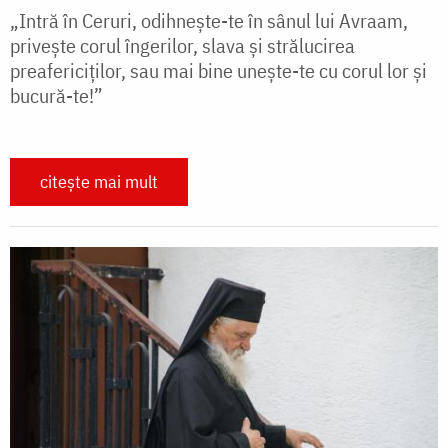
„Intră în Ceruri, odihnește-te în sânul lui Avraam,
privește corul îngerilor, slava și strălucirea
preafericiților, sau mai bine unește-te cu corul lor și
bucură-te!”
citește mai mult