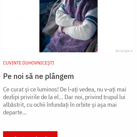
CUVINTE DUHOVNICEȘTI
Pe noi să ne plângem
Ce curat şi ce luminos! De l-aţi ve­dea, nu v-aţi mai
dezlipi privirile de la el... Dar noi, privind trupul lui
albăstrit, cu ochii înfundaţi în orbite şi aşa mai
departe...