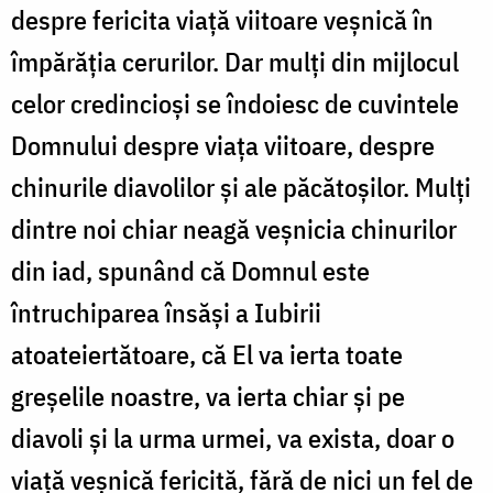
despre fericita viaţă viitoare veşnică în
împărăţia cerurilor. Dar mulţi din mijlocul
celor credincioşi se îndoiesc de cuvintele
Domnului despre viaţa viitoare, despre
chinurile diavolilor şi ale păcătoşilor. Mulţi
dintre noi chiar neagă veşnicia chinurilor
din iad, spunând că Domnul este
întruchiparea însăşi a Iubirii
atoateiertătoare, că El va ierta toate
greşelile noastre, va ierta chiar şi pe
diavoli şi la urma urmei, va exista, doar o
viaţă veşnică fericită, fără de nici un fel de