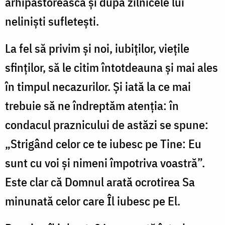
arhipăstorească şi după zilnicele lui
nelinişti sufleteşti.
La fel să privim şi noi, iubiţilor, vieţile
sfinţilor, să le citim întotdeauna şi mai ales
în timpul necazurilor. Şi iată la ce mai
trebuie să ne îndreptăm atenţia: în
condacul praznicului de astăzi se spune:
„Strigând celor ce te iubesc pe Tine: Eu
sunt cu voi şi nimeni împotriva voastră”.
Este clar că Domnul arată ocrotirea Sa
minunată celor care Îl iubesc pe El.