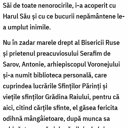
Săi de toate nenorocirile, i-a acoperit cu
Harul Său şi cu ce bucurii nepământene le-
a umplut inimile.
Nu în zadar marele drept al Bisericii Ruse
şi prietenul preacuviosului Serafim de
Sarov, Antonie, arhiepiscopul Voronejului
şi-a numit biblioteca personală, care
cuprindea lucrările Sfinţilor Părinţi şi
vieţile sfinţilor Grădina Raiului, pentru că
aici, citind cărţile sfinte, el găsea fericita
odihnă mângâietoare, după munca sa