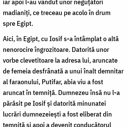
iar apoi l-au vândut unor neguţători
madianiţi, ce treceau pe acolo în drum
spre Egipt.
Aici, în Egipt, cu Iosif s-a întâmplat o altă
nenorocire îngrozitoare. Datorită unor
vorbe clevetitoare la adresa lui, aruncate
de femeia desfrânată a unui înalt demnitar
al faraonului, Putifar, abia viu a fost
aruncat în temniţă. Dumnezeu însă nu l-a
părăsit pe Iosif şi datorită minunatei
lucrări dumnezeieşti a fost eliberat din
temniţă şi apoi a devenit conducătorul