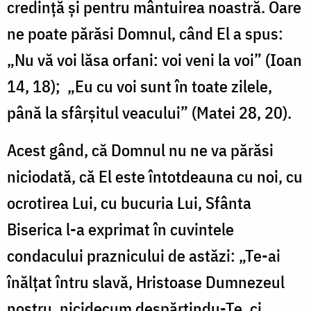
credinţă şi pentru mântuirea noastră. Oare
ne poate părăsi Domnul, când El a spus:
„Nu vă voi lăsa orfani: voi veni la voi” (Ioan
14, 18); „Eu cu voi sunt în toate zilele,
până la sfârşitul veacului” (Matei 28, 20).
Acest gând, că Domnul nu ne va părăsi
niciodată, că El este întotdeauna cu noi, cu
ocrotirea Lui, cu bucuria Lui, Sfânta
Biserica l-a exprimat în cuvintele
condacului praznicului de astăzi: „Te-ai
înălţat întru slavă, Hristoase Dumnezeul
nostru, nicidecum despărţindu-Te, ci