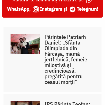
WhatsApp
,
Instagram
și
Telegram
!
Părintele Patriarh
Daniel: „Sfânta
Olimpiada din
Fărcașa, mamă
jertfelnică, femeie
milostivă și
credincioasă,
pregătită pentru
ceasul morții”
IPS Părinte Teofan: