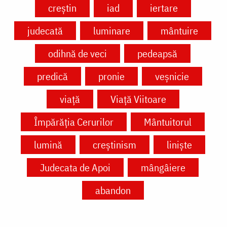
creștin
iad
iertare
judecată
luminare
mântuire
odihnă de veci
pedeapsă
predică
pronie
veșnicie
viață
Viață Viitoare
Împărăția Cerurilor
Mântuitorul
lumină
creștinism
liniște
Judecata de Apoi
mângâiere
abandon