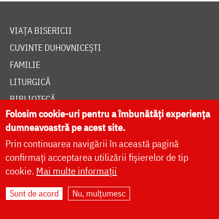
VIAȚA BISERICII
CUVINTE DUHOVNICEȘTI
FAMILIE
LITURGICĂ
BIBLIOTECĂ
Folosim cookie-uri pentru a îmbunătăți experiența
ÎNTREABĂ PREOTUL
dumneavoastră pe acest site.
MEDIA
Prin continuarea navigării în această pagină
ȘTIRI
confirmați acceptarea utilizării fișierelor de tip
HRAMUL SFINTEI CUVIOASE PARASCHEVA
cookie.
Mai multe informații
Sunt de acord
Nu, mulțumesc
AUTORI
PĂRINȚI DUHOVNICEȘTI