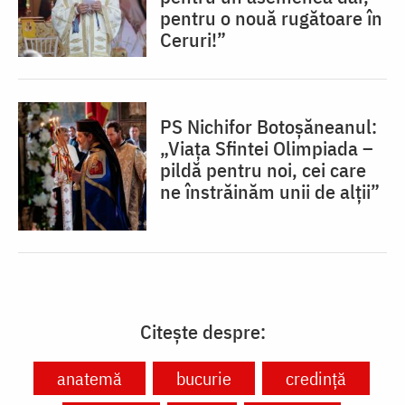
pentru o nouă rugătoare în
Ceruri!”
PS Nichifor Botoșăneanul:
„Viața Sfintei Olimpiada –
pildă pentru noi, cei care
ne înstrăinăm unii de alții”
Citește despre:
anatemă
bucurie
credință