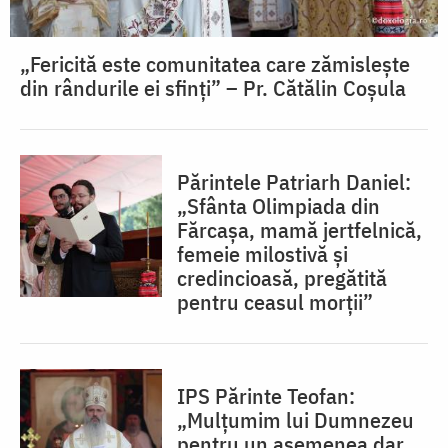
„Fericită este comunitatea care zămislește
din rândurile ei sfinți” – Pr. Cătălin Coșula
Părintele Patriarh Daniel:
„Sfânta Olimpiada din
Fărcașa, mamă jertfelnică,
femeie milostivă și
credincioasă, pregătită
pentru ceasul morții”
IPS Părinte Teofan:
„Mulțumim lui Dumnezeu
pentru un asemenea dar,