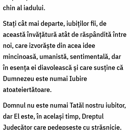
chin al iadului.
Staţi cât mai departe, iubiţilor fii, de
această învăţătură atât de răspândită între
noi, care izvorăşte din acea idee
mincinoasă, umanistă, sentimentală, dar
în esenţa ei diavolească şi care susţine că
Dumnezeu este numai Iubire
atoateiertătoare.
Domnul nu este numai Tatăl nostru iubitor,
dar El este, în acelaşi timp, Dreptul
Judecător care pedepseşte cu străşnicie.