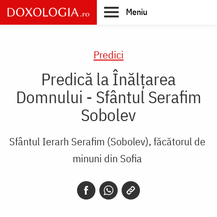
Skip
Meniu
to
main
Main
content
navigation
Predici
Predică la Înălţarea
Domnului - Sfântul Serafim
Sobolev
Sfântul Ierarh Serafim (Sobolev), făcătorul de
minuni din Sofia