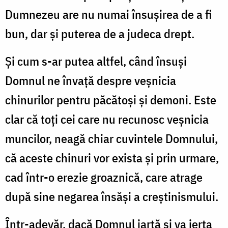
Dumnezeu are nu numai însuşirea de a fi
bun, dar şi puterea de a judeca drept.
Şi cum s-ar putea altfel, când însuşi
Domnul ne învaţă despre veşnicia
chinurilor pentru păcătoşi şi demoni. Este
clar că toţi cei care nu recunosc veşnicia
muncilor, neagă chiar cuvintele Domnului,
că aceste chinuri vor exista şi prin urmare,
cad într-o erezie groaznică, care atrage
după sine negarea însăşi a creştinismului.
Într-adevăr, dacă Domnul iartă şi va ierta