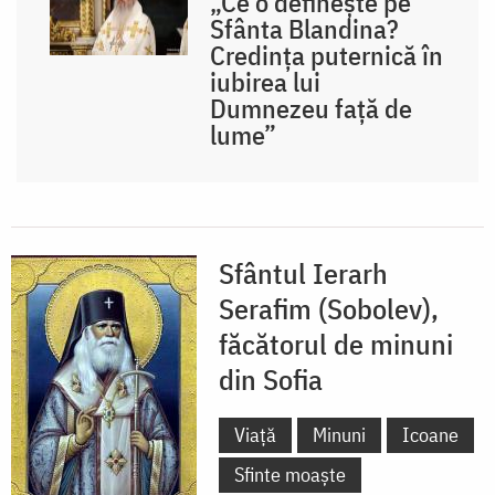
„Ce o definește pe
Sfânta Blandina?
Credința puternică în
iubirea lui
Dumnezeu față de
lume”
Sfântul Ierarh
Serafim (Sobolev),
făcătorul de minuni
din Sofia
Viață
Minuni
Icoane
Sfinte moaște