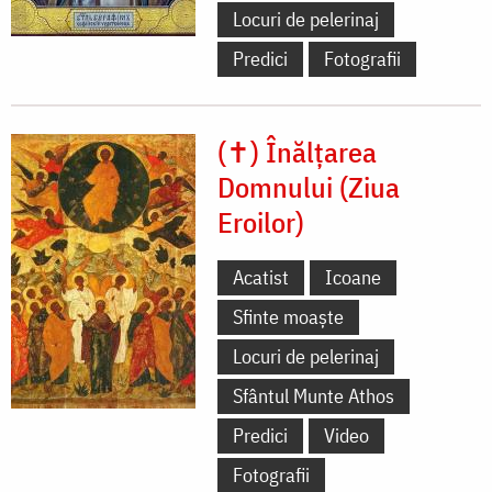
Locuri de pelerinaj
Predici
Fotografii
(✝) Înălțarea
Domnului (Ziua
Eroilor)
Acatist
Icoane
Sfinte moaște
Locuri de pelerinaj
Sfântul Munte Athos
Predici
Video
Fotografii