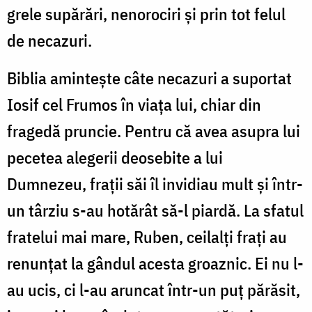
grele supărări, nenorociri şi prin tot felul
de necazuri.
Biblia aminteşte câte necazuri a suportat
Iosif cel Frumos în viaţa lui, chiar din
fragedă pruncie. Pentru că avea asupra lui
pecetea alegerii deosebite a lui
Dumnezeu, fraţii săi îl invidiau mult şi într-
un târziu s-au hotărât să-l piardă. La sfatul
fratelui mai mare, Ruben, ceilalţi fraţi au
renunţat la gândul acesta groaznic. Ei nu l-
au ucis, ci l-au aruncat într-un puţ părăsit,