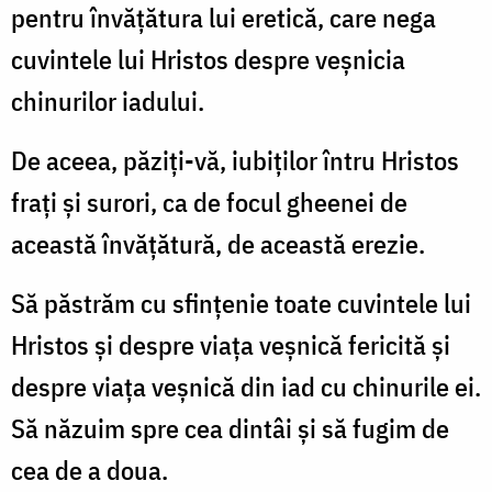
pentru învăţătura lui eretică, care nega
cuvintele lui Hristos despre veşnicia
chinurilor iadului.
De aceea, păziţi-vă, iubiţilor întru Hristos
fraţi şi surori, ca de focul gheenei de
această învăţătură, de această erezie.
Să păstrăm cu sfinţenie toate cuvintele lui
Hristos şi despre viaţa veşnică fericită şi
despre viaţa veşnică din iad cu chinurile ei.
Să năzuim spre cea dintâi şi să fugim de
cea de a doua.