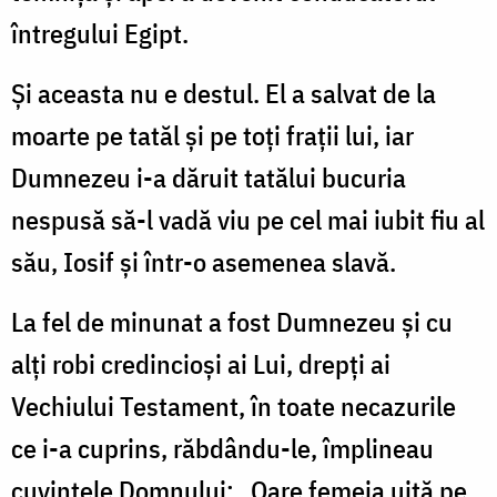
întregului Egipt.
Şi aceasta nu e destul. El a salvat de la
moarte pe tatăl şi pe toţi fraţii lui, iar
Dumnezeu i-a dăruit tatălui bucuria
nespusă să-l vadă viu pe cel mai iubit fiu al
său, Iosif şi într-o asemenea slavă.
La fel de minunat a fost Dumnezeu şi cu
alţi robi credincioşi ai Lui, drepţi ai
Vechiului Testament, în toate necazurile
ce i-a cuprins, răbdându-le, împlineau
cuvintele Domnului: „Oare femeia uită pe