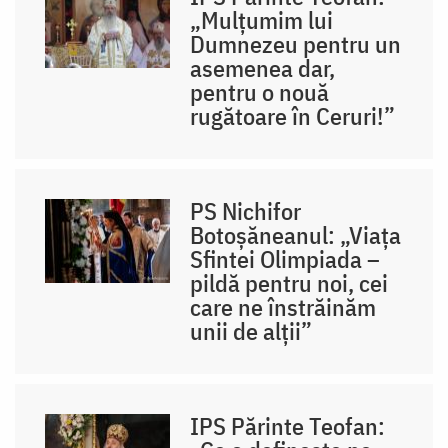
„Mulțumim lui
Dumnezeu pentru un
asemenea dar,
pentru o nouă
rugătoare în Ceruri!”
PS Nichifor
Botoșăneanul: „Viața
Sfintei Olimpiada –
pildă pentru noi, cei
care ne înstrăinăm
unii de alții”
IPS Părinte Teofan: