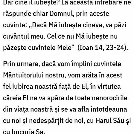
Dar cine îl iubeşte? La această întrebare ne
răspunde chiar Domnul, prin aceste
cuvinte: „Dacă Mă iubeşte cineva, va păzi
cuvântul meu. Cel ce nu Mă iubeşte nu
păzeşte cuvintele Mele” (Ioan 14, 23-24).
Prin urmare, dacă vom împlini cuvintele
Mântuitorului nostru, vom arăta în acest
fel iubirea noastră faţă de El, în virtutea
căreia El ne va apăra de toate nenorocirile
din viaţa noastră şi se va afla întotdeauna
cu noi şi nedespărţit de noi, cu Harul Său şi
cu bucuria Sa.