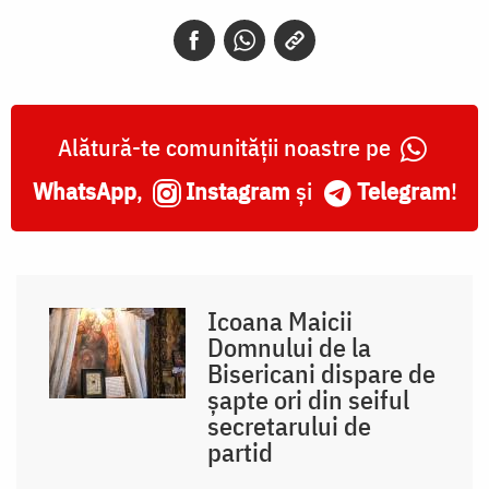
Alătură-te comunității noastre pe
WhatsApp
,
Instagram
și
Telegram
!
Icoana Maicii
Domnului de la
Bisericani dispare de
șapte ori din seiful
secretarului de
partid