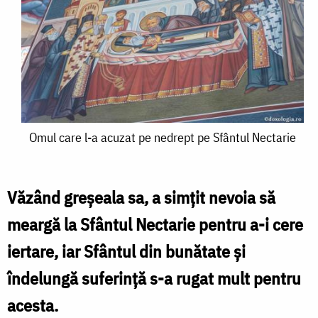
Omul
Omul care l-a acuzat pe nedrept pe Sfântul Nectarie
care
l-
Văzând greșeala sa, a simțit nevoia să
a
meargă la Sfântul Nectarie pentru a-i cere
acuzat
iertare, iar Sfântul din bunătate și
pe
îndelungă suferință s-a rugat mult pentru
nedrept
acesta.
pe