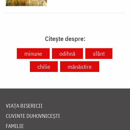
Citește despre:
minune
odihnă
sfânt
chilie
mănăstire
VIAȚA BISERICII
CUVINTE DUHOVNICEȘTI
FAMILIE