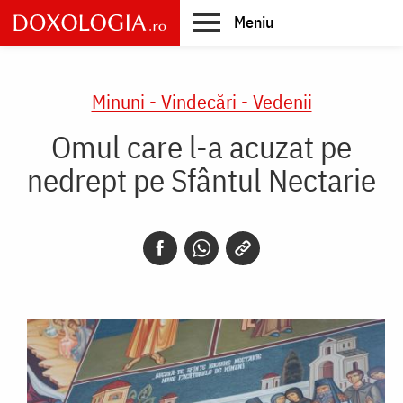
Skip
Meniu
to
main
Main
content
navigation
Minuni - Vindecări - Vedenii
Omul care l-a acuzat pe
nedrept pe Sfântul Nectarie