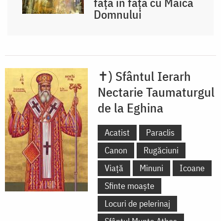
față în față cu Maica
Domnului
✝) Sfântul Ierarh
Nectarie Taumaturgul
de la Eghina
Acatist
Paraclis
Canon
Rugăciuni
Viață
Minuni
Icoane
Sfinte moaște
Locuri de pelerinaj