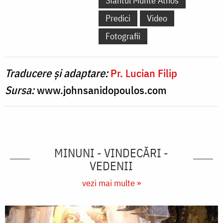
Sfântul Munte Athos
Predici
Video
Fotografii
Traducere și adaptare:
Pr. Lucian Filip
Sursa:
www.johnsanidopoulos.com
MINUNI - VINDECĂRI -
VEDENII
vezi mai multe »