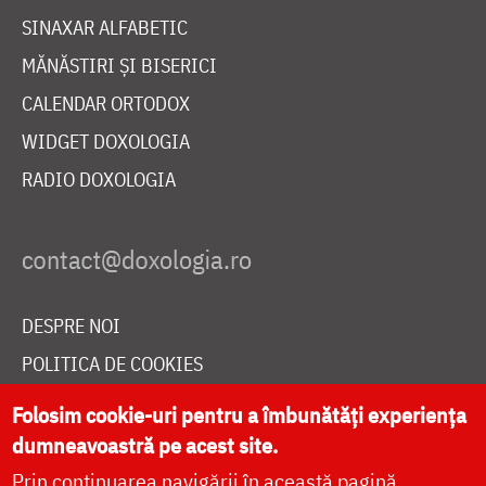
SINAXAR ALFABETIC
MĂNĂSTIRI ȘI BISERICI
CALENDAR ORTODOX
WIDGET DOXOLOGIA
RADIO DOXOLOGIA
DESPRE NOI
POLITICA DE COOKIES
DONEAZĂ ONLINE PENTRU CATEDRALA NAȚIONALĂ
Folosim cookie-uri pentru a îmbunătăți experiența
dumneavoastră pe acest site.
Prin continuarea navigării în această pagină
LIVE