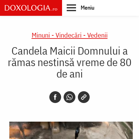
Skip
Meniu
to
main
Main
content
navigation
Minuni - Vindecări - Vedenii
Candela Maicii Domnului a
rămas nestinsă vreme de 80
de ani