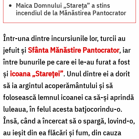
Maica Domnului „Stareța” a stins
incendiul de la Mănăstirea Pantocrator
Într-una dintre incursiunile lor, turcii au
jefuit şi
Sfânta Mănăstire Pantocrator
, iar
între bunurile pe care ei le-au furat a fost
şi
icoana „Stareţei”
. Unul dintre ei a dorit
să ia argintul acoperământului şi să
folosească lemnul icoanei ca să-şi aprindă
luleaua, în felul acesta batjocorindu-o.
Însă, când a încercat să o spargă, lovind-o,
au ieşit din ea flăcări şi fum, din cauza