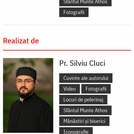
Sfântul Munte Athos
Fotografii
Realizat de
Pr. Silviu Cluci
Cuvinte ale autorului
Video
Fotografii
Locuri de pelerinaj
Sfântul Munte Athos
Mănăstiri și biserici
Iconografie