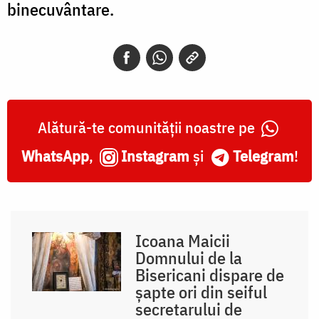
binecuvântare.
Alătură-te comunității noastre pe
WhatsApp
,
Instagram
și
Telegram
!
Icoana Maicii
Domnului de la
Bisericani dispare de
șapte ori din seiful
secretarului de