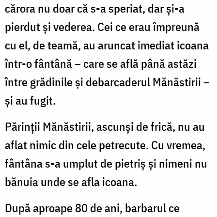
cărora nu doar că s-a speriat, dar şi-a
pierdut şi vederea. Cei ce erau împreună
cu el, de teamă, au aruncat imediat icoana
într-o fântână – care se află până astăzi
între grădinile şi debarcaderul Mănăstirii –
şi au fugit.
Părinţii Mănăstirii, ascunși de frică, nu au
aflat nimic din cele petrecute. Cu vremea,
fântâna s-a umplut de pietriş şi nimeni nu
bănuia unde se afla icoana.
După aproape 80 de ani, barbarul ce