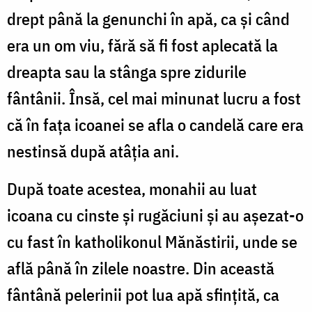
drept până la genunchi în apă, ca şi când
era un om viu, fără să fi fost aplecată la
dreapta sau la stânga spre zidurile
fântânii. Însă, cel mai minunat lucru a fost
că în faţa icoanei se afla o candelă care era
nestinsă după atâția ani.
După toate acestea, monahii au luat
icoana cu cinste şi rugăciuni şi au aşezat-o
cu fast în katholikonul Mănăstirii, unde se
află până în zilele noastre. Din această
fântână pelerinii pot lua apă sfinţită, ca