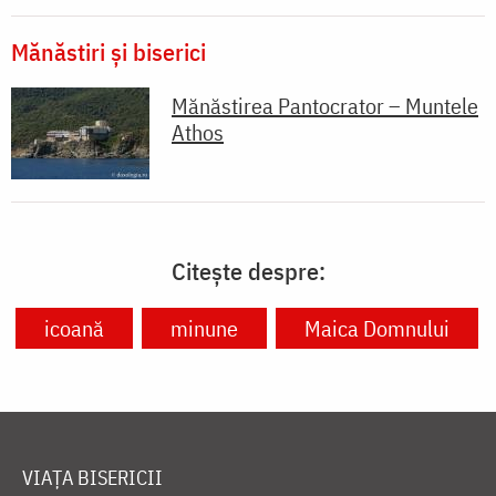
Mănăstiri și biserici
Mănăstirea Pantocrator – Muntele
Athos
Citește despre:
icoană
minune
Maica Domnului
VIAȚA BISERICII