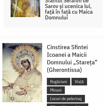
Sfântul Serafim de
Sarov și ucenica lui,
față în față cu Maica
Domnului
Cinstirea Sfintei
Icoanei a Maicii
Domnului „Stareța”
(Gherontissa)
Rugăciuni
Viață
Minuni
Locuri de pelerinaj