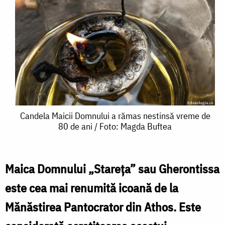
Candela
Candela Maicii Domnului a rămas nestinsă vreme de
80 de ani / Foto: Magda Buftea
Maicii
Domnului
a
Maica Domnului „Stareţa” sau Gherontissa
rămas
este cea mai renumită icoană de la
nestinsă
Mănăstirea Pantocrator din Athos. Este
vreme