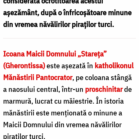
considerată ocrotitoarea acestui
de
așezământ, după o înfricoșătoare minune
80
din vremea năvălirilor piraţilor turci.
de
ani
/
Icoana Maicii Domnului „Stareţa”
Foto:
(Gherontissa)
este așezată în
katholikonul
Magda
Mănăstirii Pantocrator
, pe coloana stângă
Buftea
a naosului central, într-un
proschinitar
de
marmură, lucrat cu măiestrie. În istoria
mănăstirii este menționată o minune a
Maicii Domnului din vremea năvălirilor
piraţilor turci.