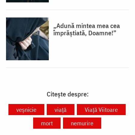
„Adună mintea mea cea
împrăștiată, Doamne!”
Citește despre:
veșnicie
viață
Viață Viitoare
mort
nemurire