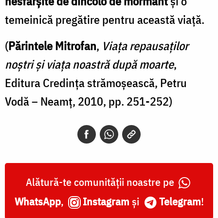
nesfârșite de dincolo de mormânt
și o
temeinică pregătire pentru această viață.
(
Părintele Mitrofan
,
Viața repausaților
noștri și viața noastră după moarte
,
Editura Credința strămoșească, Petru
Vodă – Neamț, 2010, pp. 251-252)
Alătură-te comunității noastre pe
WhatsApp
,
Instagram
și
Telegram
!