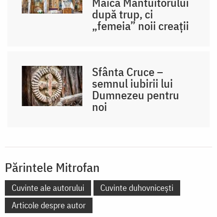
Maica Mântuitorului
după trup, ci
„femeia” noii creații
Sfânta Cruce –
semnul iubirii lui
Dumnezeu pentru
noi
Părintele Mitrofan
Cuvinte ale autorului
Cuvinte duhovnicești
Articole despre autor