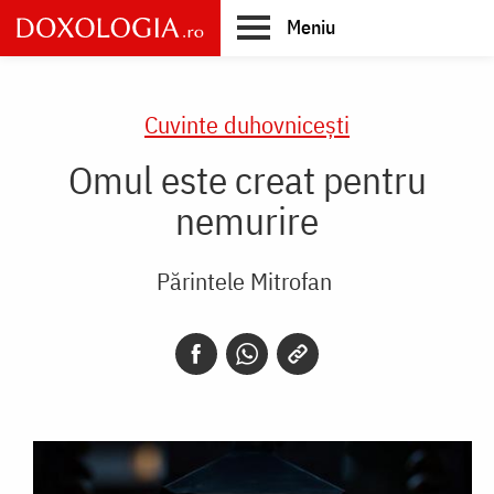
Skip
Meniu
to
main
Main
content
navigation
Cuvinte duhovnicești
Omul este creat pentru
nemurire
Părintele Mitrofan