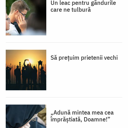
Un leac pentru gândurile
care ne tulbură
Să prețuim prietenii vechi
„Adună mintea mea cea
împrăștiată, Doamne!”