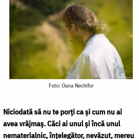
Foto:
Foto: Oana Nechifor
Oana
Nechifor
Niciodată să nu te porți ca și cum nu ai
avea vrăjmaș. Căci ai unul și încă unul
nematerialnic, înțelegător, nevăzut, mereu