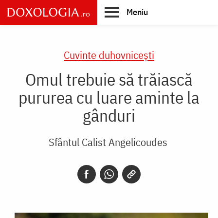
Skip
Meniu
to
main
Main
content
navigation
Cuvinte duhovnicești
Omul trebuie să trăiască
pururea cu luare aminte la
gânduri
Sfântul Calist Angelicoudes