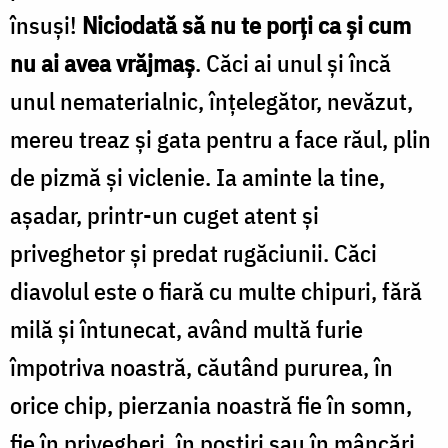
însuși!
Niciodată să nu te porți ca și cum
nu ai avea vrăjmaș
. Căci ai unul și încă
unul nematerialnic, înțelegător, nevăzut,
mereu treaz și gata pentru a face răul, plin
de pizmă și viclenie. Ia aminte la tine,
așadar, printr-un cuget atent și
priveghetor și predat rugăciunii. Căci
diavolul este o fiară cu multe chipuri, fără
milă și întunecat, având multă furie
împotriva noastră, căutând pururea, în
orice chip, pierzania noastră fie în somn,
fie în privegheri, în postiri sau în mâncări,