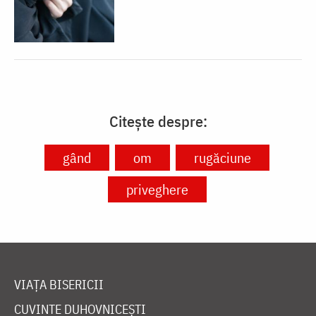
Citește despre:
gând
om
rugăciune
priveghere
VIAȚA BISERICII
CUVINTE DUHOVNICEȘTI