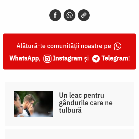
Alătură-te comunității noastre pe
WhatsApp
,
Instagram
și
Telegram
!
Un leac pentru
gândurile care ne
tulbură