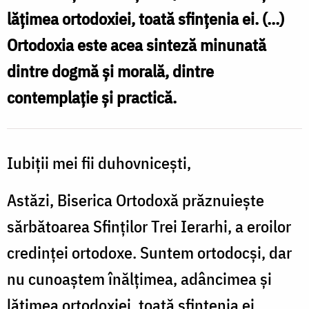
lățimea ortodoxiei, toată sfințenia ei. (...)
Ortodoxia este acea sinteză minunată
dintre dogmă și morală, dintre
contemplație și practică.
Iubiții mei fii duhovnicești,
Astăzi, Biserica Ortodoxă prăznuiește
sărbătoarea Sfinților Trei Ierarhi, a eroilor
credinței ortodoxe. Suntem ortodocși, dar
nu cunoaștem înălțimea, adâncimea și
lățimea ortodoxiei, toată sfințenia ei.