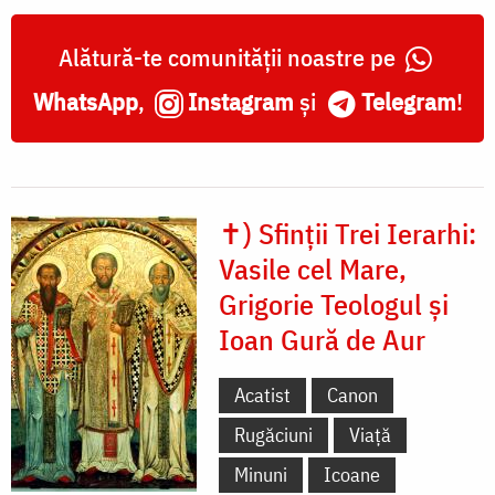
Alătură-te comunității noastre pe
WhatsApp
,
Instagram
și
Telegram
!
✝) Sfinții Trei Ierarhi:
Vasile cel Mare,
Grigorie Teologul și
Ioan Gură de Aur
Acatist
Canon
Rugăciuni
Viață
Minuni
Icoane