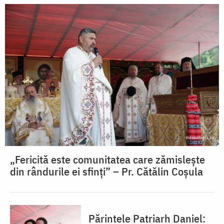
„Fericită este comunitatea care zămislește
din rândurile ei sfinți” – Pr. Cătălin Coșula
Părintele Patriarh Daniel: