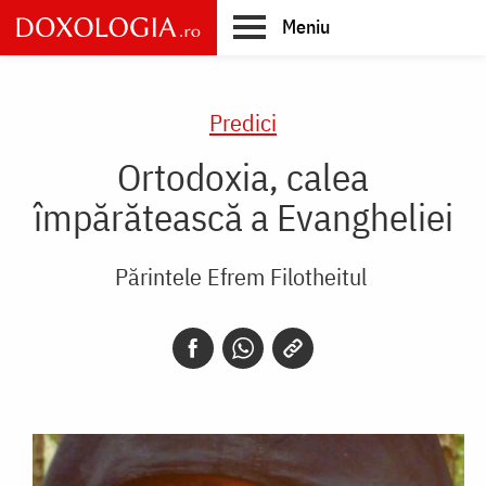
Skip
Meniu
to
main
Main
content
navigation
Predici
Ortodoxia, calea
împărătească a Evangheliei
Părintele Efrem Filotheitul