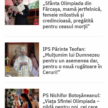
„Sfânta Olimpiada din
Fărcașa, mamă jertfelnică,
femeie milostivă și
credincioasă, pregătită
pentru ceasul morții”
IPS Părinte Teofan:
„Mulțumim lui Dumnezeu
pentru un asemenea dar,
pentru o nouă rugătoare în
Ceruri!”
PS Nichifor Botoșăneanul:
„Viața Sfintei Olimpiada –
pildă pentru noi, cei care