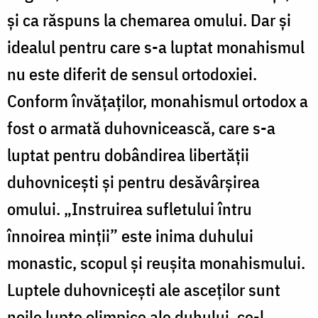
și ca răspuns la chemarea omului. Dar și
idealul pentru care s-a luptat monahismul
nu este diferit de sensul ortodoxiei.
Conform învățaților, monahismul ortodox a
fost o armată duhovnicească, care s-a
luptat pentru dobândirea libertății
duhovnicești și pentru desăvârșirea
omului. „Instruirea sufletului întru
înnoirea minții” este inima duhului
monastic, scopul și reușita monahismului.
Luptele duhovnicești ale asceților sunt
noile lupte olimpice ale duhului, ce-l