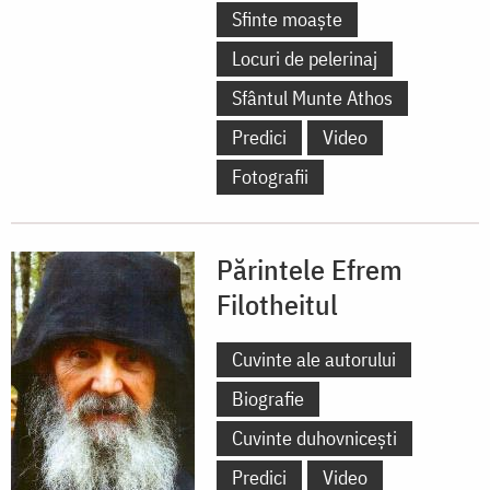
Sfinte moaște
Locuri de pelerinaj
Sfântul Munte Athos
Predici
Video
Fotografii
Părintele Efrem
Filotheitul
Cuvinte ale autorului
Biografie
Cuvinte duhovnicești
Predici
Video