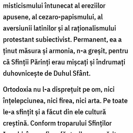
misticismului întunecat al ereziilor
apusene, al cezaro-papismului, al
aversiunii latinilor și al raționalismului
protestant subiectivist. Permanent, ea a
ținut măsura și armonia, n-a greșit, pentru
că Sfinții Părinți erau mișcați și îndrumați
duhovnicește de Duhul Sfânt.
Ortodoxia nu l-a disprețuit pe om, nici
înțelepciunea, nici firea, nici arta. Pe toate
le-a sfințit și a făcut din ele cultură
creștină. Conform troparului Sfinților