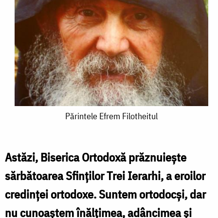
Părintele
Părintele Efrem Filotheitul
Efrem
Filotheitul
Astăzi, Biserica Ortodoxă prăznuiește
sărbătoarea Sfinților Trei Ierarhi, a eroilor
credinței ortodoxe. Suntem ortodocși, dar
nu cunoaștem înălțimea, adâncimea și