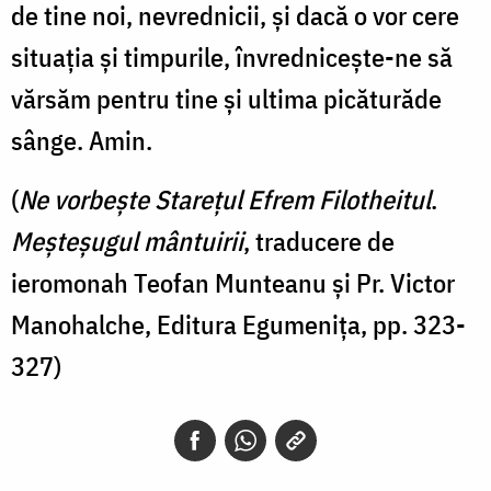
de tine noi, nevrednicii, și dacă o vor cere
situația și timpurile, învrednicește-ne să
vărsăm pentru tine și ultima picăturăde
sânge. Amin.
(
Ne vorbește Starețul Efrem Filotheitul
.
Meșteșugul mântuirii
, traducere de
ieromonah Teofan Munteanu şi Pr. Victor
Manohalche, Editura Egumenița, pp. 323-
327)