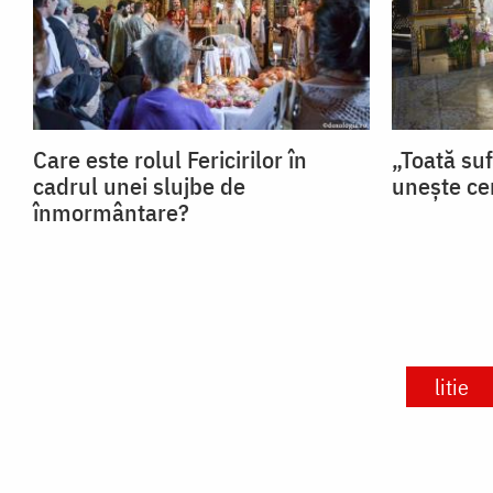
Care este rolul Fericirilor în
„Toată su
cadrul unei slujbe de
unește ce
înmormântare?
litie