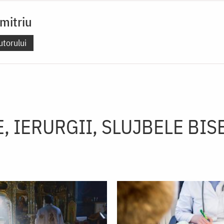
mitriu
utorului
, IERURGII, SLUJBELE BIS