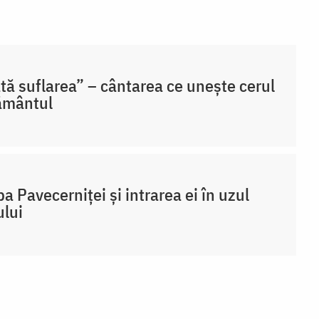
tă suflarea” – cântarea ce unește cerul
ământul
ba Pavecerniței și intrarea ei în uzul
ului