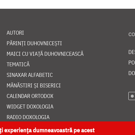
AUTORI
PĂRINȚI DUHOVNICEȘTI
DE
MAICI CU VIAȚĂ DUHOVNICEASCĂ
PO
TEMATICĂ
DO
SINAXAR ALFABETIC
MĂNĂSTIRI ȘI BISERICI
CALENDAR ORTODOX
WIDGET DOXOLOGIA
RADIO DOXOLOGIA
ăți experiența dumneavoastră pe acest