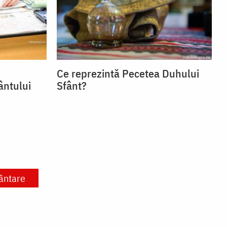
Ce reprezintă Pecetea Duhului
ântului
Sfânt?
ântare