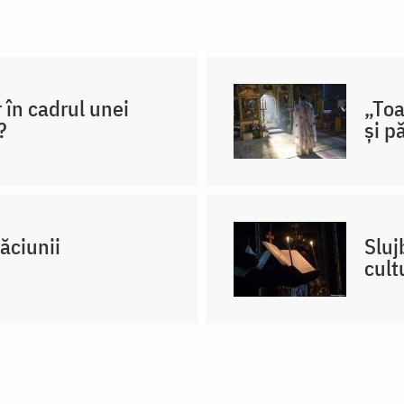
r în cadrul unei
„Toa
?
și p
ăciunii
Sluj
cult