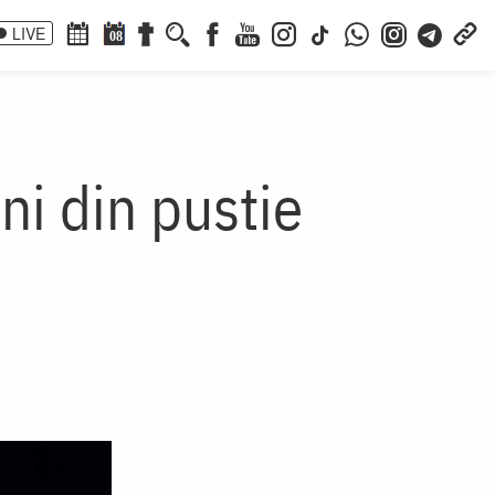
LIVE
08
ini din pustie