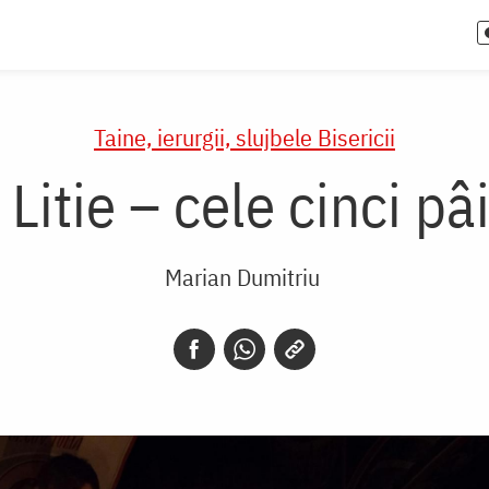
Taine, ierurgii, slujbele Bisericii
 Litie – cele cinci pâ
Marian Dumitriu