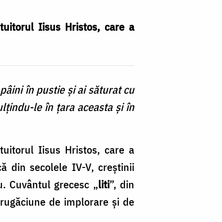
tuitorul Iisus Hristos, care a
ini în pustie și ai săturat cu
lțindu-le în țara aceasta și în
tuitorul Iisus Hristos, care a
că din secolele IV-V, creștinii
u. Cuvântul grecesc „
liti
”, din
– rugăciune de implorare și de