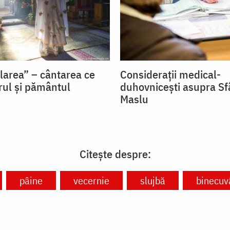
flarea” – cântarea ce
Considerații medical-
rul și pământul
duhovnicești asupra Sf
Maslu
Citește despre:
pâine
vecernie
slujbă
binecuv