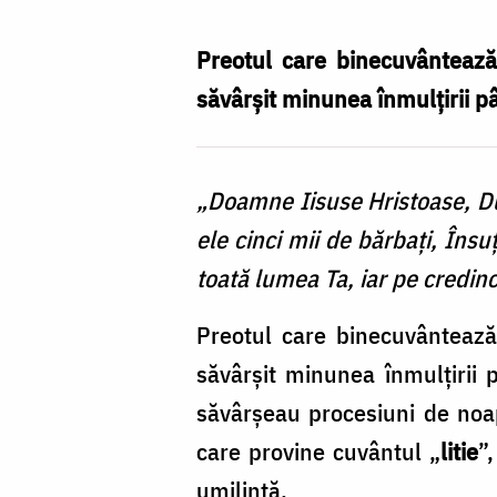
la
Litie
Preotul care binecuvântează p
–
săvârşit minunea înmulţirii pâ
cele
cinci
„Doamne Iisuse Hristoase, Dum
pâini
ele cinci mii de bărbați, Însu
din
toată lumea Ta, iar pe credincio
pustie
/
Preotul care binecuvântează p
Foto:
săvârşit minunea înmulţirii p
Pr.
săvârșeau procesiuni de noap
Silviu
care provine cuvântul „
litie
”
Cluci
umilință.