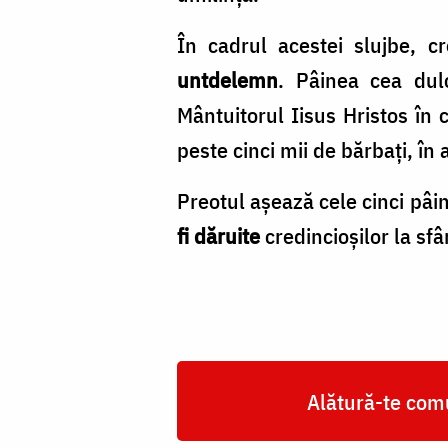
În cadrul acestei slujbe, c
untdelemn
. Pâinea cea dul
Mântuitorul Iisus Hristos în 
peste cinci mii de bărbați, în 
Preotul așează cele cinci pâini
fi dăruite
credincioșilor la sfâr
Alătură-te comu