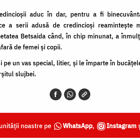
redincioșii aduc în dar, pentru a fi binecuvân
ce a serii adusă de credincioși reamintește m
cetatea Betsaida când, în chip minunat, a înmulțit
afară de femei și copii.
 pe un vas special, litier, și le împarte în bucățele
șitul slujbei.
nității noastre pe
WhatsApp
,
Instagram