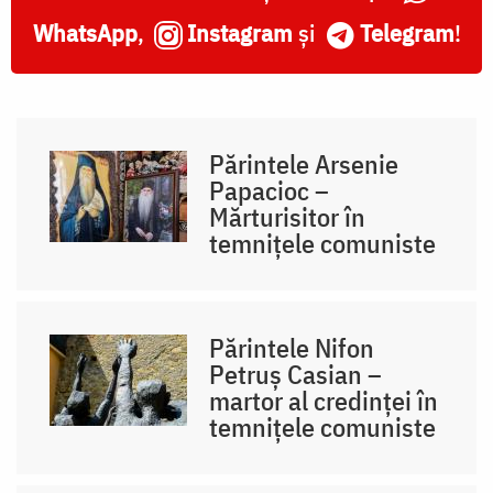
WhatsApp
,
Instagram
și
Telegram
!
Părintele Arsenie
Papacioc –
Mărturisitor în
temnițele comuniste
Părintele Nifon
Petruș Casian –
martor al credinței în
temnițele comuniste