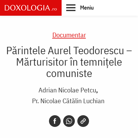
Skip
Meniu
to
main
Main
content
navigation
Documentar
Părintele Aurel Teodorescu –
Mărturisitor în temnițele
comuniste
Adrian Nicolae Petcu
Pr. Nicolae Cătălin Luchian