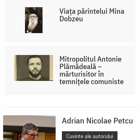
Viața părintelui Mina
Dobzeu
Mitropolitul Antonie
Plămădeală –
mărturisitor în
temnițele comuniste
Adrian Nicolae Petcu
Cuvinte ale autorului