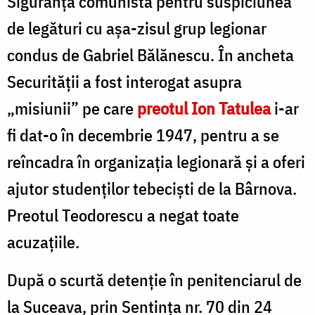
Siguranța comunistă pentru suspiciunea
de legături cu așa-zisul grup legionar
condus de Gabriel Bălănescu. În ancheta
Securității a fost interogat asupra
„misiunii” pe care
preotul Ion Tatulea
i-ar
fi dat-o în decembrie 1947, pentru a se
reîncadra în organizația legionară și a oferi
ajutor studenților tebeciști de la Bârnova.
Preotul Teodorescu a negat toate
acuzațiile.
După o scurtă detenție în penitenciarul de
la Suceava, prin Sentința nr. 70 din 24