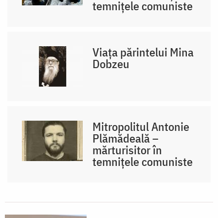
temnițele comuniste
Viața părintelui Mina
Dobzeu
Mitropolitul Antonie
Plămădeală –
mărturisitor în
temnițele comuniste