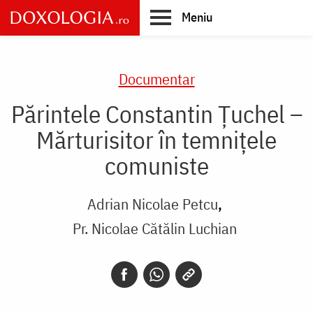
Skip
Meniu
to
main
Main
content
navigation
Documentar
Părintele Constantin Țuchel –
Mărturisitor în temnițele
comuniste
Adrian Nicolae Petcu
Pr. Nicolae Cătălin Luchian