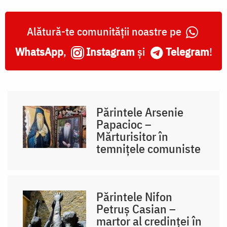
Alătură-te comunității noastre pe
WhatsApp
,
Instagram
și
Telegram
!
Părintele Arsenie
Papacioc –
Mărturisitor în
temnițele comuniste
Părintele Nifon
Petruș Casian –
martor al credinței în