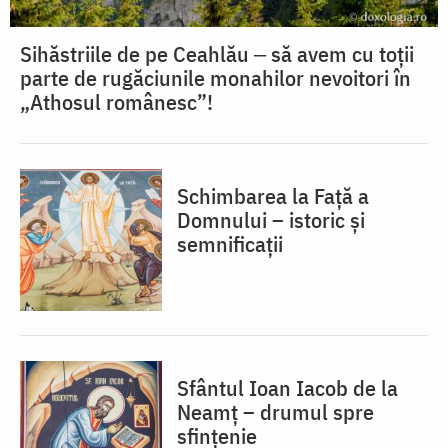
Sihăstriile de pe Ceahlău ‒ să avem cu toții
parte de rugăciunile monahilor nevoitori în
„Athosul românesc”!
Schimbarea la Față a
Domnului – istoric și
semnificații
Sfântul Ioan Iacob de la
Neamț – drumul spre
sfințenie