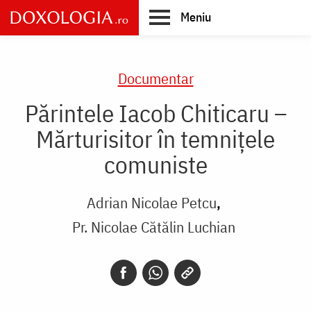
Skip
Meniu
to
main
Main
content
navigation
Documentar
Părintele Iacob Chiticaru –
Mărturisitor în temnițele
comuniste
Adrian Nicolae Petcu
Pr. Nicolae Cătălin Luchian