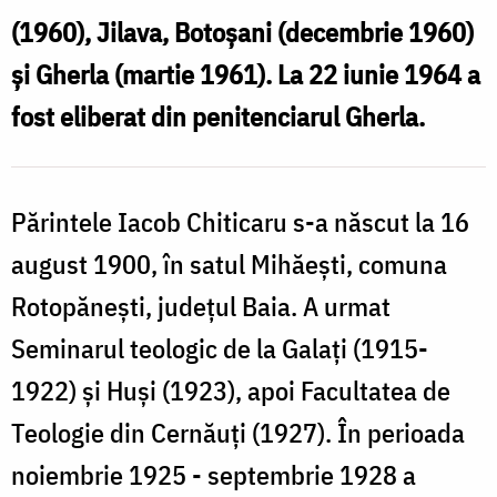
Mărturisitor
(1960), Jilava, Botoșani (decembrie 1960)
în
și Gherla (martie 1961). La 22 iunie 1964 a
temnițele
fost eliberat din penitenciarul Gherla.
comuniste
Părintele Iacob Chiticaru s-a născut la 16
august 1900, în satul Mihăești, comuna
Rotopănești, județul Baia. A urmat
Seminarul teologic de la Galați (1915-
1922) și Huși (1923), apoi Facultatea de
Teologie din Cernăuți (1927). În perioada
noiembrie 1925 - septembrie 1928 a