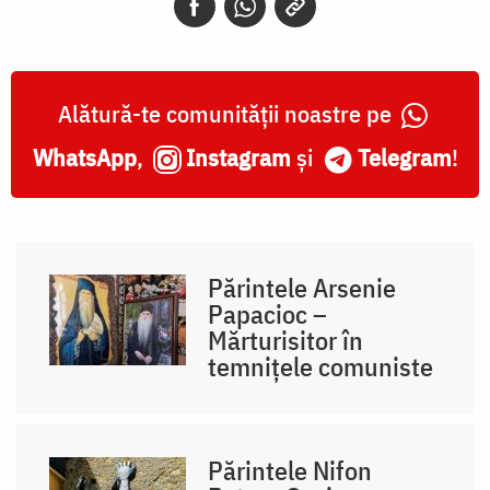
Alătură-te comunității noastre pe
WhatsApp
,
Instagram
și
Telegram
!
Părintele Arsenie
Papacioc –
Mărturisitor în
temnițele comuniste
Părintele Nifon