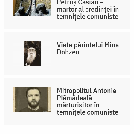
Petruș Casian –
martor al credinței în
temnițele comuniste
Viața părintelui Mina
Dobzeu
Mitropolitul Antonie
Plămădeală –
mărturisitor în
temnițele comuniste