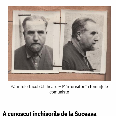
Părintele
Părintele Iacob Chiticaru – Mărturisitor în temnițele
comuniste
Iacob
Chiticaru
–
A cunoscut închisorile de la Suceava