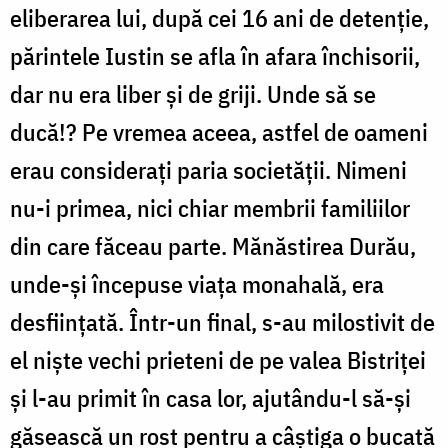
eliberarea lui, după cei 16 ani de detenţie,
părintele Iustin se afla în afara închisorii,
dar nu era liber şi de griji. Unde să se
ducă!? Pe vremea aceea, astfel de oameni
erau consideraţi paria societăţii. Nimeni
nu-i primea, nici chiar membrii familiilor
din care făceau parte. Mănăstirea Durău,
unde-şi începuse viaţa monahală, era
desfiinţată. Într-un final, s-au milostivit de
el nişte vechi prieteni de pe valea Bistriţei
şi l-au primit în casa lor, ajutându-l să-şi
găsească un rost pentru a câştiga o bucată