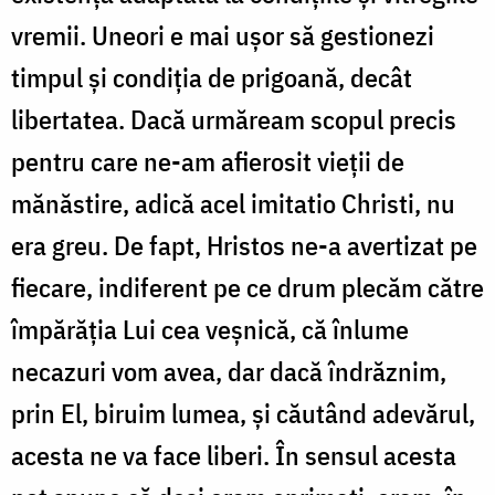
vremii. Uneori e mai uşor să gestionezi
timpul și condiția de prigoană, decât
libertatea. Dacă urmăream scopul precis
pentru care ne-am afierosit vieţii de
mănăstire, adică acel imitatio Christi, nu
era greu. De fapt, Hristos ne-a avertizat pe
fiecare, indiferent pe ce drum plecăm către
împărăţia Lui cea veşnică, că înlume
necazuri vom avea, dar dacă îndrăznim,
prin El, biruim lumea, şi căutând adevărul,
acesta ne va face liberi. În sensul acesta