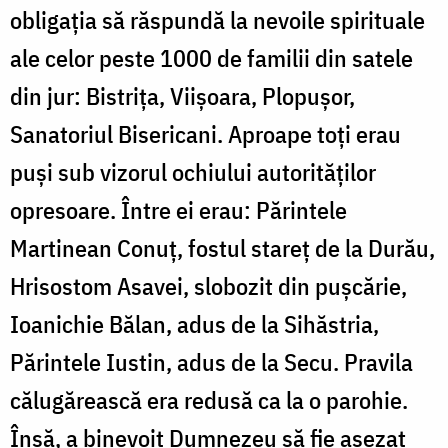
obligaţia să răspundă la nevoile spirituale
ale celor peste 1000 de familii din satele
din jur: Bistrița, Viişoara, Plopuşor,
Sanatoriul Bisericani. Aproape toţi erau
puşi sub vizorul ochiului autorităţilor
opresoare. Între ei erau: Părintele
Martinean Conuţ, fostul stareţ de la Durău,
Hrisostom Asavei, slobozit din puşcărie,
Ioanichie Bălan, adus de la Sihăstria,
Părintele Iustin, adus de la Secu. Pravila
călugărească era redusă ca la o parohie.
Însă, a binevoit Dumnezeu să fie aşezat