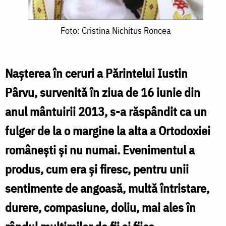
Foto:
Foto: Cristina Nichitus Roncea
Cristina
Nichitus
Naşterea în ceruri a Părintelui Iustin
Roncea
Pârvu, survenită în ziua de 16 iunie din
anul mântuirii 2013, s-a răspândit ca un
fulger de la o margine la alta a Ortodoxiei
româneşti şi nu numai. Evenimentul a
produs, cum era şi firesc, pentru unii
sentimente de angoasă, multă întristare,
durere, compasiune, doliu, mai ales în