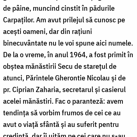
de pâine, muncind cinstit în pădurile
Carpaţilor. Am avut prilejul să cunosc pe
aceşti oameni, dar din raţiuni
binecuvântate nu le voi spune aici numele.
De la o vreme, în anul 1964, a fost primit în
obștea mănăstirii Secu de stareţul de
atunci, Părintele Gherontie Nicolau şi de
pr. Ciprian Zaharia, secretarul şi casierul
acelei mănăstiri. Fac o paranteză: avem
tendinţa să vorbim frumos de cei ce au
avut o viaţă sfântă şi au suferit pentru
credinţă, dar îi uităm pe cei care nu s-au