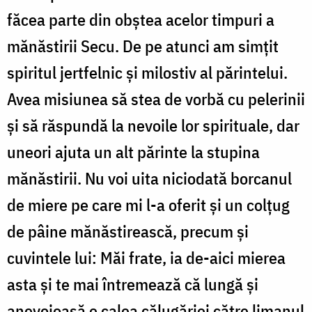
făcea parte din obştea acelor timpuri a
mănăstirii Secu. De pe atunci am simţit
spiritul jertfelnic şi milostiv al părintelui.
Avea misiunea să stea de vorbă cu pelerinii
şi să răspundă la nevoile lor spirituale, dar
uneori ajuta un alt părinte la stupina
mănăstirii. Nu voi uita niciodată borcanul
de miere pe care mi l-a oferit şi un colțug
de pâine mănăstirească, precum şi
cuvintele lui: Măi frate, ia de-aici mierea
asta şi te mai întremează că lungă şi
anevoioasă e calea călugăriei către limanul