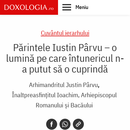
Skip
Meniu
to
main
Main
content
navigation
Cuvântul ierarhului
Părintele Iustin Pârvu – o
lumină pe care întunericul n-
a putut să o cuprindă
Arhimandritul Justin Pârvu
Înaltpreasfințitul Ioachim, Arhiepiscopul
Romanului și Bacăului