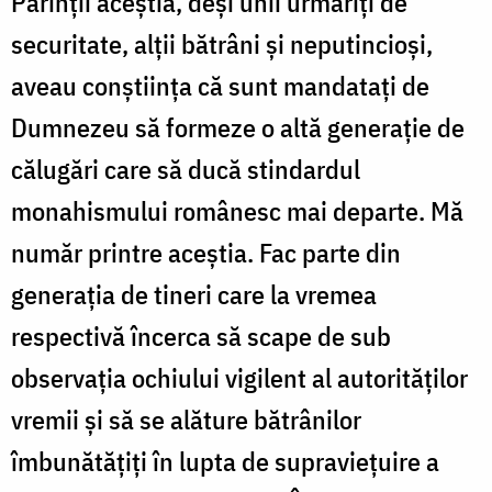
Părinţii aceştia, deşi unii urmăriţi de
securitate, alţii bătrâni şi neputincioşi,
aveau conştiinţa că sunt mandataţi de
Dumnezeu să formeze o altă generaţie de
călugări care să ducă stindardul
monahismului românesc mai departe. Mă
număr printre aceştia. Fac parte din
generaţia de tineri care la vremea
respectivă încerca să scape de sub
observaţia ochiului vigilent al autorităţilor
vremii şi să se alăture bătrânilor
îmbunătățiți în lupta de supraviețuire a