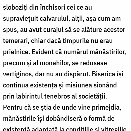
sloboziţi din închisori cei ce au
supravieţuit calvarului, alţii, aşa cum am
spus, au avut curajul să se alăture acestor
temerari, chiar dacă timpurile nu erau
prielnice. Evident că numărul mănăstirilor,
precum şi al monahilor, se redusese
vertiginos, dar nu au dispărut. Biserica îşi
continua existenţa şi misiunea sionând
prin labirintul tenebros al societăţii.
Pentru că se ştia de unde vine primejdia,
mănăstirile îşi dobândiseră o formă de
existență adaptată la condiţiile şi vitregiile