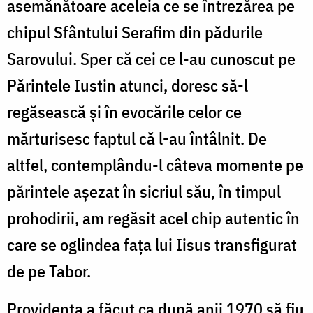
asemănătoare aceleia ce se întrezărea pe
chipul Sfântului Serafim din pădurile
Sarovului. Sper că cei ce l-au cunoscut pe
Părintele Iustin atunci, doresc să-l
regăsească și în evocările celor ce
mărturisesc faptul că l-au întâlnit. De
altfel, contemplându-l câteva momente pe
părintele aşezat în sicriul său, în timpul
prohodirii, am regăsit acel chip autentic în
care se oglindea faţa lui Iisus transfigurat
de pe Tabor.
Providenţa a făcut ca după anii 1970 să fiu