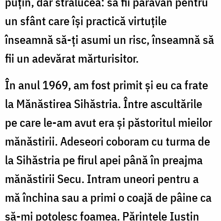
puțin, dar strălucea: să fii paravan pentru
un sfânt care îşi practică virtuţile
înseamnă să-ţi asumi un risc, înseamnă să
fii un adevărat mărturisitor.
În anul 1969, am fost primit şi eu ca frate
la Mănăstirea Sihăstria. Între ascultările
pe care le-am avut era şi păstoritul mieilor
mănăstirii. Adeseori coboram cu turma de
la Sihăstria pe firul apei până în preajma
mănăstirii Secu. Intram uneori pentru a
mă închina sau a primi o coajă de pâine ca
să-mi potolesc foamea. Părintele Iustin