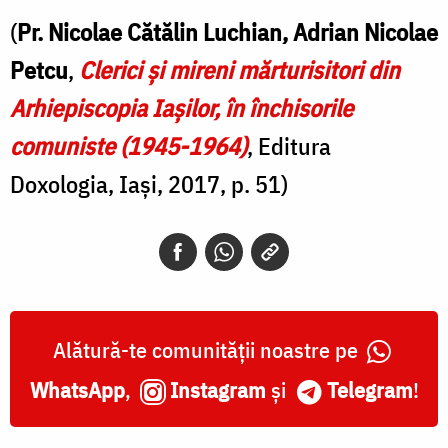
(
Pr. Nicolae Cătălin Luchian, Adrian Nicolae
Petcu
,
Clerici şi mireni mărturisitori din
Arhiepiscopia Iaşilor, în închisorile
comuniste (1945-1964)
, Editura
Doxologia, Iași, 2017, p. 51)
Alătură-te comunității noastre pe
WhatsApp
,
Instagram
și
Telegram
!