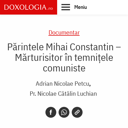
Skip
Meniu
to
main
Main
content
navigation
Documentar
Părintele Mihai Constantin –
Mărturisitor în temnițele
comuniste
Adrian Nicolae Petcu
Pr. Nicolae Cătălin Luchian