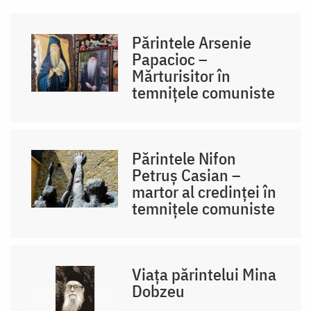
Părintele Arsenie
Papacioc –
Mărturisitor în
temnițele comuniste
Părintele Nifon
Petruș Casian –
martor al credinței în
temnițele comuniste
Viața părintelui Mina
Dobzeu