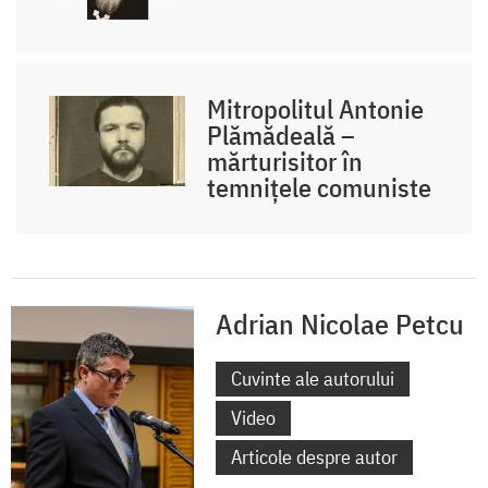
Mitropolitul Antonie
Plămădeală –
mărturisitor în
temnițele comuniste
Adrian Nicolae Petcu
Cuvinte ale autorului
Video
Articole despre autor