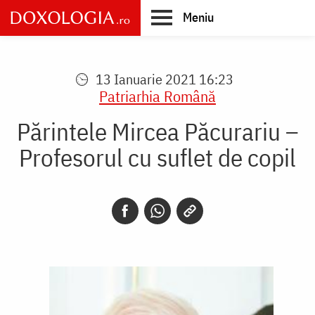
Skip
Meniu
to
main
Main
content
navigation
13 Ianuarie 2021 16:23
Patriarhia Română
Părintele Mircea Păcurariu –
Profesorul cu suflet de copil