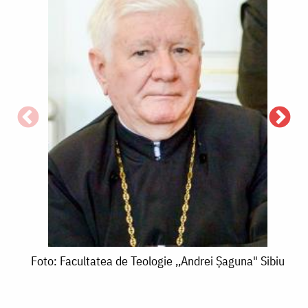
F
Foto:
B
Foto: Facultatea de Teologie ,,Andrei Șaguna" Sibiu
Facultatea
de