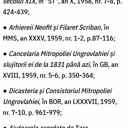
secolul XIX
, în "ST", an X, 1958, nr. 7-8, p.
424-439;
●
Arhiereii Neofit și Filaret Scriban
, în
MMS, an XXXV, 1959, nr. 1-2, p.87-116;
●
Cancelaria Mitropoliei Ungrovlahiei și
slujitorii ei de la 1831 până azi
, în GB, an
XVIII, 1959, nr. 5-6, p. 350-364;
●
Dicasteria și Consistoriul Mitropoliei
Ungrovlahiei
, în BOR, an LXXXVII, 1959,
nr. 7-10, p. 961-979;
●
Ajutoarele acordate de Țara