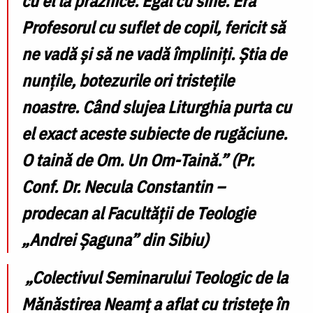
cu el la praznice. Egal cu sine. Era
Profesorul cu suflet de copil, fericit să
ne vadă și să ne vadă împliniți. Știa de
nunțile, botezurile ori tristețile
noastre. Când slujea Liturghia purta cu
el exact aceste
subiecte de rugăciune
.
O taină de Om. Un Om-Taină.”
(Pr.
Conf. Dr. Necula Constantin –
prodecan al Facultății de Teologie
„Andrei Șaguna” din Sibiu)
„Colectivul Seminarului Teologic de la
Mănăstirea Neamț a aflat cu tristețe în