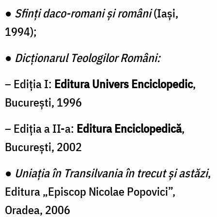
●
Sfinți daco-romani și români
(Iași,
1994);
●
Dicționarul Teologilor Români:
– Ediția I:
Editura Univers Enciclopedic
,
București, 1996
– Ediția a II-a:
Editura Enciclopedică
,
București, 2002
●
Uniația în Transilvania în trecut și astăzi
,
Editura „Episcop Nicolae Popovici”,
Oradea, 2006