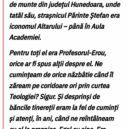
de munte din județul Hunedoara, unde
tatăl său, strașnicul Părinte Ștefan era
iconomul Altarului – până în Aula
Academiei.
Pentru toți el era Profesorul-Erou,
orice ar fi spus alții despre el. Ne
cumințeam de orice năzbâtie când îl
zăream pe coridoare ori prin curtea
Teologiei? Sigur. Și desprinși de
băncile tinereții eram la fel de cuminți
și atenți, în ani, când ne reîntâlneam