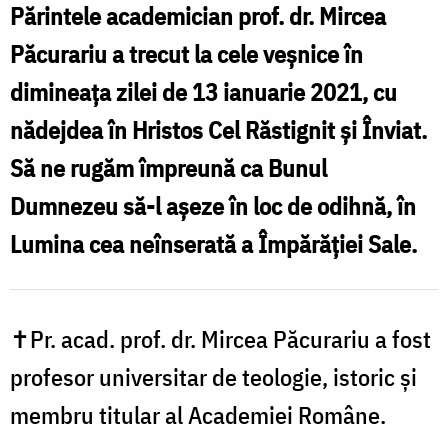
Părintele academician prof. dr. Mircea
Teologie
Păcurariu a trecut la cele veșnice în
,,Andrei
dimineața zilei de 13 ianuarie 2021, cu
Șaguna"
nădejdea în Hristos Cel Răstignit și Înviat.
Sibiu
Să ne rugăm împreună ca Bunul
Dumnezeu să-l așeze în loc de odihnă, în
Lumina cea neînserată a Împărăției Sale.
✝Pr. acad. prof. dr. Mircea Păcurariu a fost
profesor universitar de teologie, istoric și
membru titular al Academiei Române.