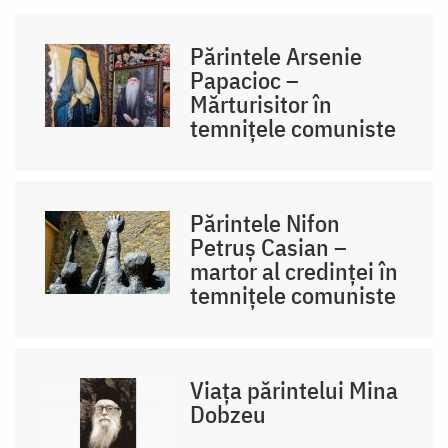
Părintele Arsenie
Papacioc –
Mărturisitor în
temnițele comuniste
Părintele Nifon
Petruș Casian –
martor al credinței în
temnițele comuniste
Viața părintelui Mina
Dobzeu