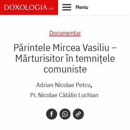
Skip
Meniu
to
main
Main
content
navigation
Documentar
Părintele Mircea Vasiliu –
Mărturisitor în temnițele
comuniste
Adrian Nicolae Petcu
Pr. Nicolae Cătălin Luchian