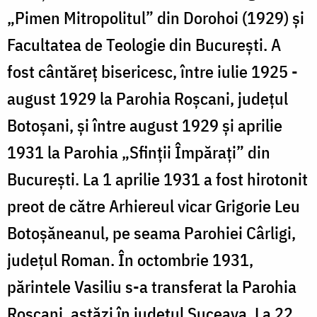
„Pimen Mitropolitul” din Dorohoi (1929) și
Facultatea de Teologie din București. A
fost cântăreț bisericesc, între iulie 1925 -
august 1929 la Parohia Roșcani, județul
Botoșani, și între august 1929 și aprilie
1931 la Parohia „Sfinții Împărați” din
București. La 1 aprilie 1931 a fost hirotonit
preot de către Arhiereul vicar Grigorie Leu
Botoșăneanul, pe seama Parohiei Cârligi,
județul Roman. În octombrie 1931,
părintele Vasiliu s-a transferat la Parohia
Roșcani, astăzi în județul Suceava. La 22