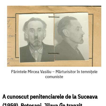
Părintele
Părintele Mircea Vasiliu – Mărturisitor în temnițele
comuniste
Mircea
Vasiliu
–
A cunoscut penitenciarele de la Suceava
Mărturisitor
(1959), Botoșani, Jilava (în tranzit,