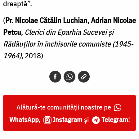
dreaptă”.
(
Pr. Nicolae Cătălin Luchian, Adrian Nicolae
Petcu
,
Clerici din Eparhia Sucevei şi
Rădăuţilor în închisorile comuniste (1945-
1964)
, 2018)
Alătură-te comunității noastre pe
WhatsApp
,
Instagram
și
Telegram
!