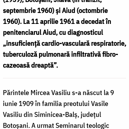
în
septembrie 1960) și Aiud (octombrie
temnițele
1960). La 11 aprilie 1961 a decedat în
comuniste
penitenciarul Aiud, cu diagnosticul
„insuficiență cardio-vasculară respiratorie,
tuberculoză pulmonară infiltrativă fibro-
cazeoasă dreaptă”.
Părintele Mircea Vasiliu s-a născut la 9
iunie 1909 în familia preotului Vasile
Vasiliu din Siminicea-Balș, județul
Botoșani. A urmat Seminarul teologic