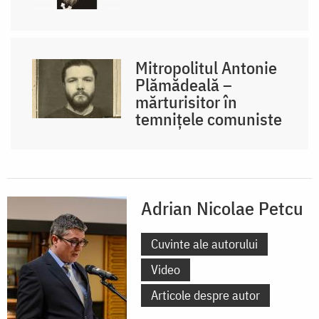
Mitropolitul Antonie
Plămădeală –
mărturisitor în
temnițele comuniste
Adrian Nicolae Petcu
Cuvinte ale autorului
Video
Articole despre autor