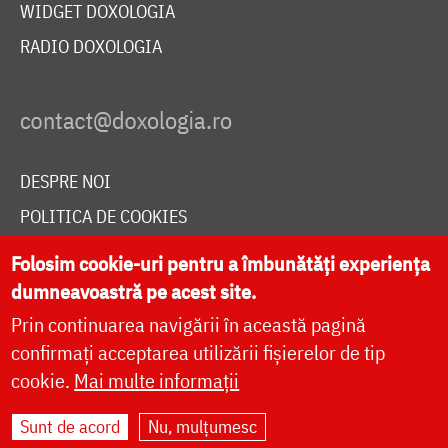
WIDGET DOXOLOGIA
RADIO DOXOLOGIA
DESPRE NOI
POLITICA DE COOKIES
DONEAZĂ ONLINE PENTRU CATEDRALA NAȚIONALĂ
Folosim cookie-uri pentru a îmbunătăți experiența
dumneavoastră pe acest site.
Prin continuarea navigării în această pagină
LIVE
confirmați acceptarea utilizării fișierelor de tip
cookie.
Mai multe informații
Site dezvoltat de
DOXOLOGIA MEDIA
,
Sunt de acord
Nu, mulțumesc