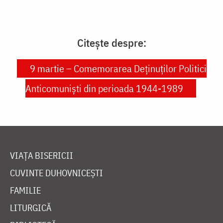
Citește despre:
9 martie – Comemorarea Deținuților Politici
Anticomuniști din perioada 1944-1989
VIAȚA BISERICII
CUVINTE DUHOVNICEȘTI
FAMILIE
LITURGICĂ