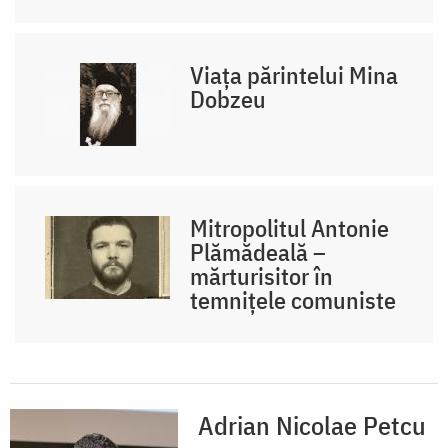
Viața părintelui Mina
Dobzeu
Mitropolitul Antonie
Plămădeală –
mărturisitor în
temnițele comuniste
Adrian Nicolae Petcu