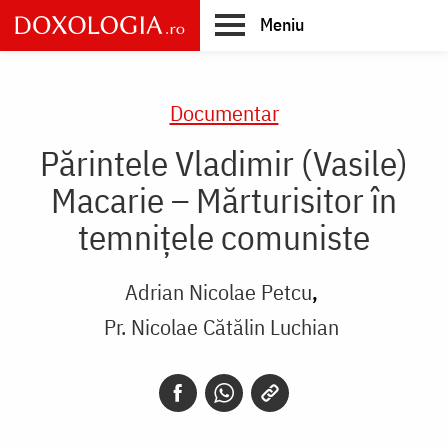
Skip
Meniu
to
main
Main
content
navigation
Documentar
Părintele Vladimir (Vasile)
Macarie – Mărturisitor în
temnițele comuniste
Adrian Nicolae Petcu
Pr. Nicolae Cătălin Luchian