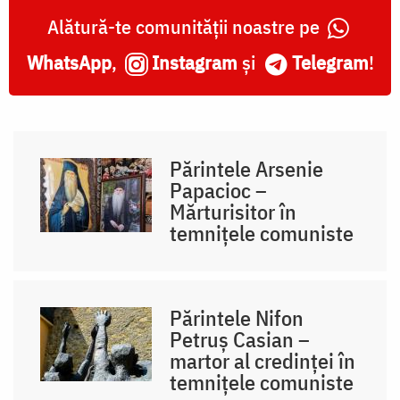
Alătură-te comunității noastre pe
WhatsApp
,
Instagram
și
Telegram
!
Părintele Arsenie
Papacioc –
Mărturisitor în
temnițele comuniste
Părintele Nifon
Petruș Casian –
martor al credinței în
temnițele comuniste