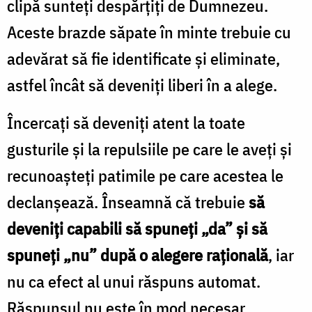
clipă sunteţi despărţiţi de Dumnezeu.
Aceste brazde săpate în minte trebuie cu
adevărat să fie identificate şi eliminate,
astfel încât să deveniţi liberi în a alege.
Încercaţi să deveniţi atent la toate
gusturile şi la repulsiile pe care le aveți şi
recunoaşteţi patimile pe care acestea le
declanşează. Înseamnă că trebuie
să
deveniţi capabili să spuneţi „da” şi să
spuneţi „nu” după o alegere raţională
, iar
nu ca efect al unui răspuns automat.
Răspunsul nu este în mod necesar