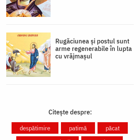
Rugăciunea și postul sunt
arme regenerabile în lupta
cu vrăjmașul
Citește despre:
despătimire
patimă
păcat