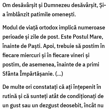
Om desăvârşit şi Dumnezeu desăvârşit, Şi-
a îmblânzit patimile omeneşti.
Modul de viaţă ortodox implică numeroase
perioade şi zile de post. Este Postul Mare,
înainte de Paşti. Apoi, trebuie să postim în
fiecare miercuri şi în fiecare vineri şi
postim, de asemenea, înainte de a primi
Sfânta Împărtăşanie. (…)
De multe ori constataţi că aţi înţepenit în
rutină şi că sunteţi atât de condiţionați de
un gust sau un dezgust deosebit, încât nu