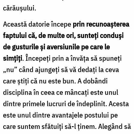
cărăuşului.
Această datorie începe
prin recunoaşterea
faptului că, de multe ori, sunteţi conduşi
de gusturile şi aversiunile pe care le
simțiți
. Începeţi prin a învăţa să spuneţi
„nu” când ajungeţi să vă dedaţi la ceva
care ştiţi că nu este bun. A dobândi
disciplina în ceea ce mâncaţi este unul
dintre primele lucruri de îndeplinit. Acesta
este unul dintre avantajele postului pe
care suntem sfătuiţi să-l ţinem. Alegând să