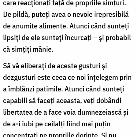
care reacţionaţi faţă de propriile simţuri.
De pildă, puteţi avea o nevoie irepresibilă
de anumite alimente. Atunci când sunteţi
lipsiţi de ele sunteţi încurcaţi – și probabil
că simțiți mânie.
Să vă eliberaţi de aceste gusturi şi
dezgusturi este ceea ce noi înţelegem prin
a îmblânzi patimile. Atunci când sunteţi
capabili să faceţi aceasta, veţi dobândi
libertatea de a face voia dumnezeiască şi
de a-i iubi pe ceilalţi fiind mai puţin
concentraţi pe propriile dorinţe. Și nu