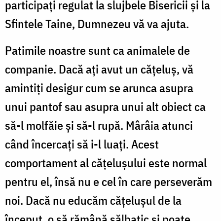
participaţi regulat la slujbele Bisericii şi la
Sfintele Taine, Dumnezeu vă va ajuta.
Patimile noastre sunt ca animalele de
companie. Dacă aţi avut un căţeluş, vă
amintiţi desigur cum se arunca asupra
unui pantof sau asupra unui alt obiect ca
să-l molfăie şi să-l rupă. Mârâia atunci
când încercaţi să i-l luaţi. Acest
comportament al căţeluşului este normal
pentru el, însă nu e cel în care perseverăm
noi. Dacă nu educăm căţeluşul de la
început, o să rămână sălbatic şi poate