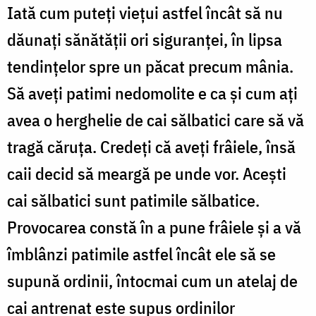
Iată cum puteţi vieţui astfel încât să nu
dăunaţi sănătăţii ori siguranţei, în lipsa
tendinţelor spre un păcat precum mânia.
Să aveți patimi nedomolite e ca şi cum aţi
avea o herghelie de cai sălbatici care să vă
tragă căruţa. Credeţi că aveți frâiele, însă
caii decid să meargă pe unde vor. Aceşti
cai sălbatici sunt patimile sălbatice.
Provocarea constă în a pune frâiele şi a vă
îmblânzi patimile astfel încât ele să se
supună ordinii, întocmai cum un atelaj de
cai antrenat este supus ordinilor