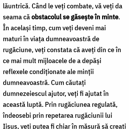
lăuntrică. Când le veţi combate, vă veţi da
seama că
obstacolul se găseşte în minte
.
În acelaşi timp, cum veţi deveni mai
maturi în viaţa dumneavoastră de
rugăciune, veţi constata că aveţi din ce în
ce mai mult mijloacele de a depăşi
reflexele condiţionate ale minţii
dumneavoastră. Cum căutaţi
dumnezeiescul ajutor, veţi fi ajutat în
această luptă. Prin rugăciunea regulată,
îndeosebi prin repetarea rugăciunii lui
Iisus, veţi putea fi chiar în măsură să creaţi