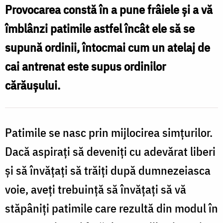
Provocarea constă în a pune frâiele şi a vă
Nechifor
îmblânzi patimile astfel încât ele să se
supună ordinii, întocmai cum un atelaj de
cai antrenat este supus ordinilor
cărăuşului.
Patimile se nasc prin mijlocirea simţurilor.
Dacă aspiraţi să deveniţi cu adevărat liberi
şi să învăţaţi să trăiţi după dumnezeiasca
voie, aveţi trebuinţă să învăţaţi să vă
stăpâniţi patimile care rezultă din modul în