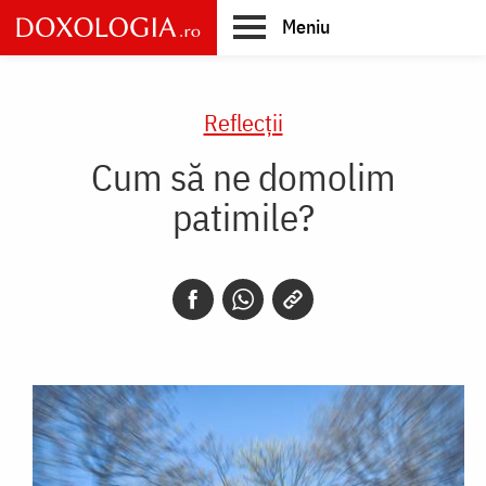
Skip
Meniu
to
main
Main
content
navigation
Reflecții
Cum să ne domolim
patimile?