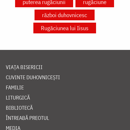
puterea rugăciunii
rugăciune
război duhovnicesc
Rugăciunea lui Iisus
VIAȚA BISERICII
CUVINTE DUHOVNICEȘTI
FAMILIE
LITURGICĂ
BIBLIOTECĂ
ÎNTREABĂ PREOTUL
MEDIA