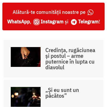
Alătură-te comunității noastre pe
WhatsApp
,
Instagram
și
Telegram
!
Credința, rugăciunea
și postul – arme
puternice în lupta cu
diavolul
„Și eu sunt un
păcătos”