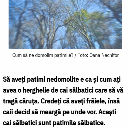
Cum
Cum să ne domolim patimile? / Foto: Oana Nechifor
să
ne
Să aveți patimi nedomolite e ca şi cum aţi
domolim
avea o herghelie de cai sălbatici care să vă
patimile?
tragă căruţa. Credeţi că aveți frâiele, însă
/
caii decid să meargă pe unde vor. Aceşti
Foto:
cai sălbatici sunt patimile sălbatice.
Oana