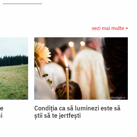
vezi mai multe »
se
Condiția ca să luminezi este să
i
știi să te jertfești