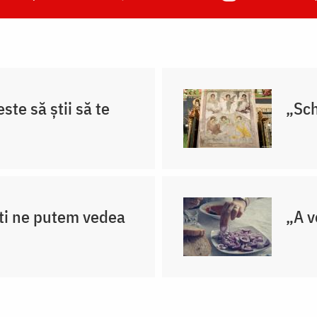
ste să știi să te
„Sch
ti ne putem vedea
„A v