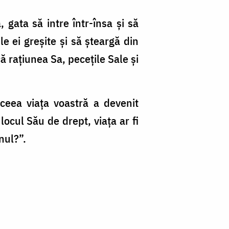
 gata să intre într-însa şi să
le ei greşite şi să şteargă din
 raţiunea Sa, peceţile Sale şi
ceea viaţa voastră a devenit
ocul Său de drept, viaţa ar fi
nul?”.