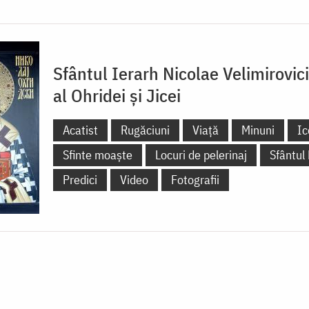
Sfântul Ierarh Nicolae Velimirovic
al Ohridei și Jicei
Acatist
Rugăciuni
Viață
Minuni
Ic
Sfinte moaște
Locuri de pelerinaj
Sfântul
Predici
Video
Fotografii