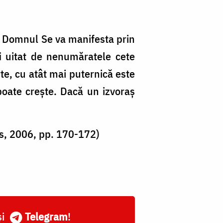
i Domnul Se va manifesta prin
i uitat de nenumăratele cete
te, cu atât mai puternică este
poate creşte. Dacă un izvoraş
is, 2006, pp. 170-172)
și
Telegram
!