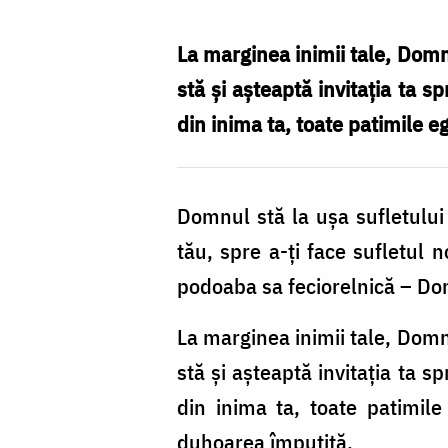
Lumina
care
La marginea inimii tale, Domn
alungă
stă şi aşteaptă invitaţia ta 
teama
din inima ta, toate patimile eg
și
patimile!
Domnul stă la uşa sufletului 
tău, spre a-ţi face sufletul
podoaba sa feciorelnică – Domn
La marginea inimii tale, Domn
stă şi aşteaptă invitaţia ta 
din inima ta, toate patimile
duhoarea împuţită.