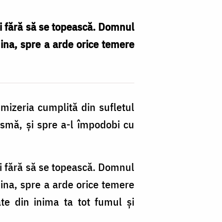
şi fără să se topească. Domnul
mina, spre a arde orice temere
 mizeria cumplită din sufletul
asmă, şi spre a-l împodobi cu
şi fără să se topească. Domnul
mina, spre a arde orice temere
ate din inima ta tot fumul şi