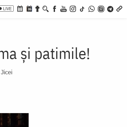
LIVE
06
a și patimile!
 Jicei