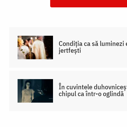
Condiția ca să luminezi e
jertfești
În cuvintele duhovniceș
chipul ca într-o oglindă