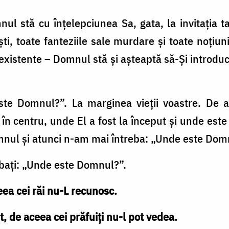
ul stă cu înţelepciunea Sa, gata, la invitaţia ta,
i, toate fanteziile sale murdare şi toate noţiuni
existente – Domnul stă şi aşteaptă să-Şi introducă
este Domnul?”. La marginea vieţii voastre. De a
n centru, unde El a fost la început şi unde este l
nul şi atunci n-am mai întreba: „Unde este Dom
rebaţi: „Unde este Domnul?”.
ea cei răi nu-L recunosc.
 de aceea cei prăfuiţi nu-l pot vedea.