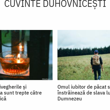
CUVINTE DUHOVNICEȘTI
ivegherile și
Omul iubitor de păcat 
a sunt trepte către
înstrăinează de slava lu
ică
Dumnezeu