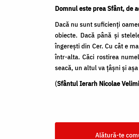
Domnul este prea Sfânt, de a
Dacă nu sunt suficienţi oame
obiecte. Dacă până şi stele
îngereşti din Cer. Cu cât e m
într-alta. Căci rostirea num
seacă, un altul va ţâşni şi aş
(
Sfântul Ierarh Nicolae Velimi
Alătură-te comu