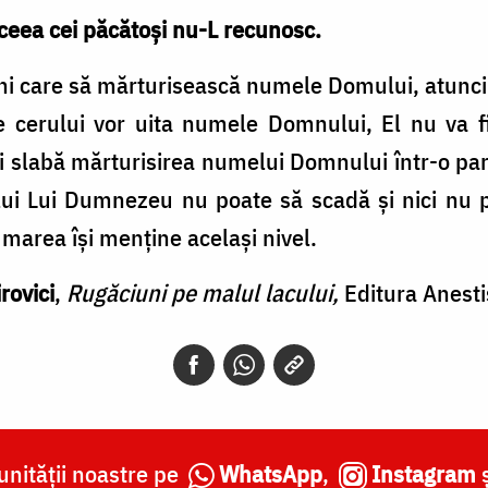
ceea cei păcătoşi nu-L recunosc.
ni care să mărturisească numele Domului, atunc
le cerului vor uita numele Domnului, El nu va f
ai slabă mărturisirea numelui Domnului într-o par
elui Lui Dumnezeu nu poate să scadă şi nici nu 
a marea îşi menţine acelaşi nivel.
rovici
,
Rugăciuni pe malul lacului,
Editura Anest
nității noastre pe
WhatsApp
,
Instagram