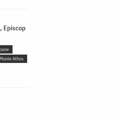
i, Episcop
oane
 Munte Athos