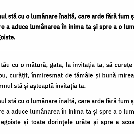
ul stă cu o lumânare înaltă, care arde fără fum 
spre a aduce lumânarea în inima ta şi spre a o lu
oiste.
tău cu o mătură, gata, la invitaţia ta, să cureţe
 nou, curăţit, înmiresmat de tămâie şi bună mire
ul stă şi aşteaptă invitaţia ta.
ul stă cu o lumânare înaltă, care arde fără fum 
spre a aduce lumânarea în inima ta şi spre a o lu
 egoiste şi toate dorinţele urâte şi spre a sco