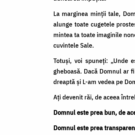
La marginea minţii tale, Domn
alunge toate cugetele prosteşt
mintea ta toate imaginile non
cuvintele Sale.
Totuşi, voi spuneţi: „Unde 
gheboasă. Dacă Domnul ar fi î
dreaptă şi L-am vedea pe Dom
Aţi devenit răi, de aceea înt
Domnul este prea bun, de ace
Domnul este prea transparent,