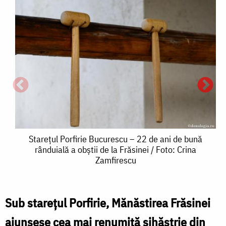
Starețul
Starețul Porfirie Bucurescu – 22 de ani de bună
P
rânduială a obștii de la Frăsinei / Foto: Crina
Porfirie
P
Zamfirescu
Bucurescu
–
/
Sub stareţul Porfirie, Mănăstirea Frăsinei
22
F
ajunsese cea mai renumită sihăstrie din
de