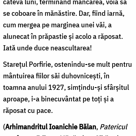
câteva luni, terminând mâncarea, voia să
se coboare în mănăstire. Dar, fiind iarnă,
cum mergea pe marginea unei văi, a
alunecat în prăpastie şi acolo a răposat.
Iată unde duce neascultarea!
Stareţul Porfirie, ostenindu-se mult pentru
mântuirea fiilor săi duhovniceşti, în
toamna anului 1927, simţindu-şi sfârşitul
aproape, i-a binecuvântat pe toţi şi a
răposat cu pace.
(
Arhimandritul Ioanichie Bălan
,
Patericul