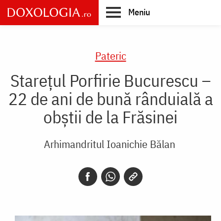
Skip
Meniu
to
main
Main
content
navigation
Pateric
Starețul Porfirie Bucurescu –
22 de ani de bună rânduială a
obștii de la Frăsinei
Arhimandritul Ioanichie Bălan