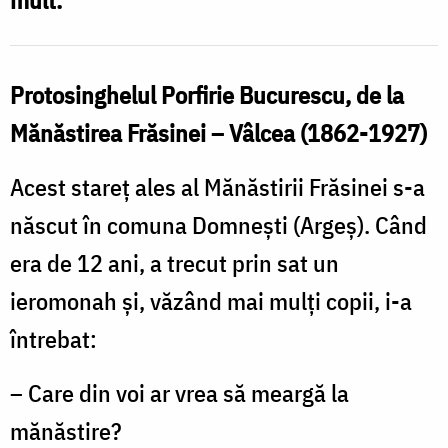
Zamfirescu
Protosinghelul Porfirie Bucurescu, de la
Mănăstirea Frăsinei – Vâlcea (1862-1927)
Acest stareţ ales al Mănăstirii Frăsinei s-a
născut în comuna Domneşti (Argeş). Când
era de 12 ani, a trecut prin sat un
ieromonah şi, văzând mai mulţi copii, i-a
întrebat:
– Care din voi ar vrea să meargă la
mănăstire?