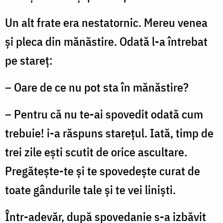
Un alt frate era nestatornic. Mereu venea
şi pleca din mănăstire. Odată l-a întrebat
pe stareţ:
– Oare de ce nu pot sta în mănăstire?
– Pentru că nu te-ai spovedit odată cum
trebuie! i-a răspuns stareţul. Iată, timp de
trei zile eşti scutit de orice ascultare.
Pregăteşte-te şi te spovedeşte curat de
toate gândurile tale şi te vei linişti.
Într-adevăr, după spovedanie s-a izbăvit