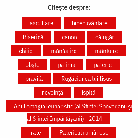
Citește despre:
ascultare
binecuvântare
Biserică
canon
călugăr
chilie
mănăstire
mântuire
obște
patimă
pateric
pravilă
Rugăciunea lui Iisus
nevoință
ispită
Anul omagial euharistic (al Sfintei Spovedanii şi
al Sfintei Împărtăşanii) - 2014
frate
Patericul românesc