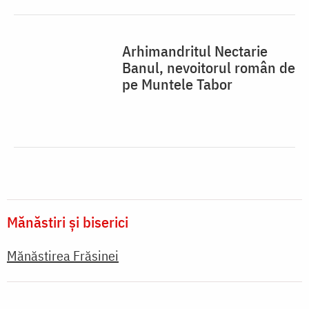
Arhimandritul Nectarie
Banul, nevoitorul român de
pe Muntele Tabor
Mănăstiri și biserici
Mănăstirea Frăsinei