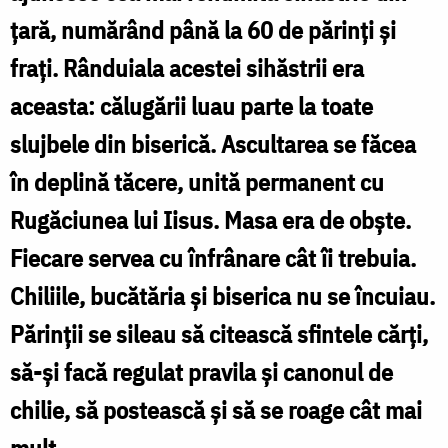
f
ţară, numărând până la 60 de părinţi şi
ani
fraţi. Rânduiala acestei sihăstrii era
de
aceasta: călugării luau parte la toate
bună
rânduială
slujbele din biserică. Ascultarea se făcea
a
în deplină tăcere, unită permanent cu
obștii
Rugăciunea lui Iisus. Masa era de obşte.
de
Fiecare servea cu înfrânare cât îi trebuia.
la
Chiliile, bucătăria şi biserica nu se încuiau.
Frăsinei
Părinţii se sileau să citească sfintele cărţi,
/
să-şi facă regulat pravila şi canonul de
Foto:
chilie, să postească şi să se roage cât mai
Crina
mult.