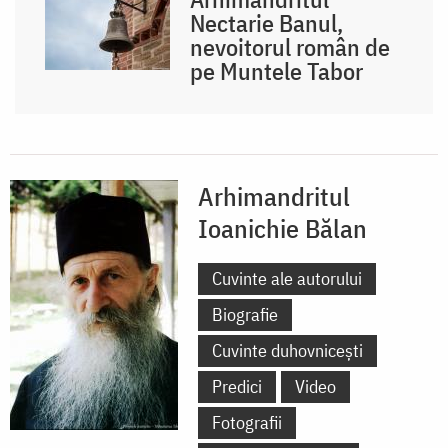
Nectarie Banul,
nevoitorul român de
pe Muntele Tabor
Arhimandritul
Ioanichie Bălan
Cuvinte ale autorului
Biografie
Cuvinte duhovnicești
Predici
Video
Fotografii