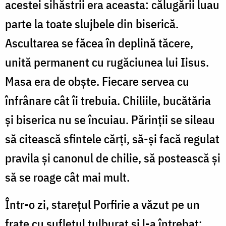
acestei sihăstrii era aceasta: călugării luau
parte la toate slujbele din biserică.
Ascultarea se făcea în deplină tăcere,
unită permanent cu rugăciunea lui Iisus.
Masa era de obşte. Fiecare servea cu
înfrânare cât îi trebuia. Chiliile, bucătăria
şi biserica nu se încuiau. Părinţii se sileau
să citească sfintele cărţi, să-şi facă regulat
pravila şi canonul de chilie, să postească şi
să se roage cât mai mult.
Într-o zi, stareţul Porfirie a văzut pe un
frate cu sufletul tulburat şi l-a întrebat: