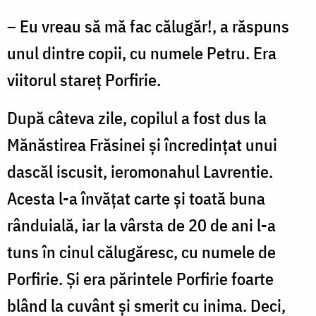
– Eu vreau să mă fac călugăr!, a răspuns
unul dintre copii, cu numele Petru. Era
viitorul stareţ Porfirie.
După câteva zile, copilul a fost dus la
Mănăstirea Frăsinei şi încredinţat unui
dascăl iscusit, ieromonahul Lavrentie.
Acesta l-a învăţat carte şi toată buna
rânduială, iar la vârsta de 20 de ani l-a
tuns în cinul călugăresc, cu numele de
Porfirie. Şi era părintele Porfirie foarte
blând la cuvânt şi smerit cu inima. Deci,