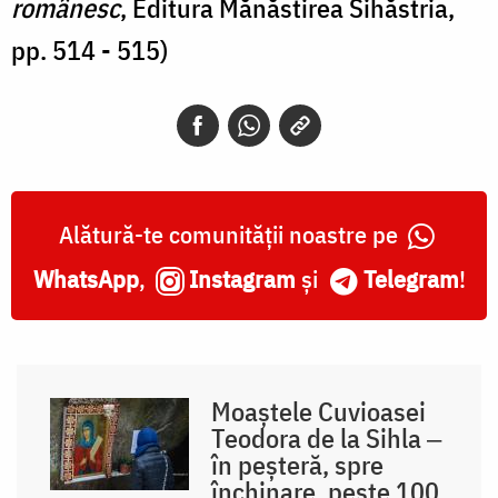
românesc
, Editura Mănăstirea Sihăstria,
pp. 514 - 515)
Alătură-te comunității noastre pe
WhatsApp
,
Instagram
și
Telegram
!
Moaștele Cuvioasei
Teodora de la Sihla ‒
în peșteră, spre
închinare, peste 100