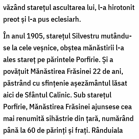
văzând stareţul ascultarea lui, l-a hirotonit
preot şi l-a pus eclesiarh.
În anul 1905, stareţul Silvestru mutându-
se la cele veşnice, obştea mănăstirii l-a
ales stareţ pe părintele Porfirie. Şi a
povăţuit Mănăstirea Frăsinei 22 de ani,
păstrând cu sfinţenie aşezământul lăsat
aici de Sfântul Calinic. Sub stareţul
Porfirie, Mănăstirea Frăsinei ajunsese cea
mai renumită sihăstrie din ţară, numărând
până la 60 de părinţi şi fraţi. Rânduiala