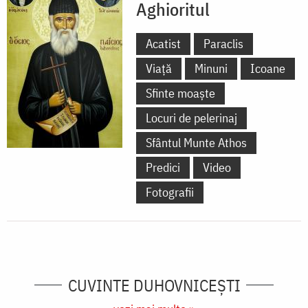
Aghioritul
Acatist
Paraclis
Viață
Minuni
Icoane
Sfinte moaște
Locuri de pelerinaj
Sfântul Munte Athos
Predici
Video
Fotografii
CUVINTE DUHOVNICEȘTI