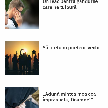
Un leac pentru gândurile
care ne tulbură
Să prețuim prietenii vechi
„Adună mintea mea cea
împrăștiată, Doamne!”