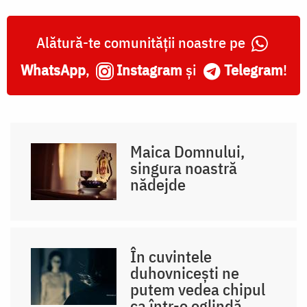
Alătură-te comunității noastre pe
WhatsApp
,
Instagram
și
Telegram
!
Maica Domnului,
singura noastră
nădejde
În cuvintele
duhovnicești ne
putem vedea chipul
ca într-o oglindă