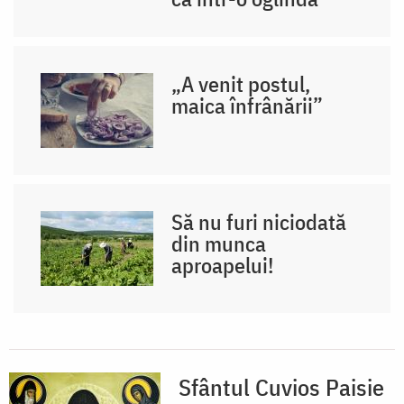
„A venit postul,
maica înfrânării”
Să nu furi niciodată
din munca
aproapelui!
Sfântul Cuvios Paisie