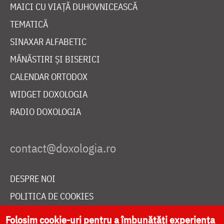
MAICI CU VIAȚĂ DUHOVNICEASCĂ
TEMATICĂ
SINAXAR ALFABETIC
MĂNĂSTIRI ȘI BISERICI
CALENDAR ORTODOX
WIDGET DOXOLOGIA
RADIO DOXOLOGIA
DESPRE NOI
POLITICA DE COOKIES
DONEAZĂ ONLINE PENTRU CATEDRALA NAȚIONALĂ
Folosim cookie-uri pentru a îmbunătăți experiența