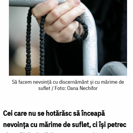
Să
Să facem nevoință cu discernământ și cu mărime de
suflet / Foto: Oana Nechifor
facem
nevoință
cu
Cei care nu se hotărăsc să înceapă
discernământ
nevoința cu mărime de suflet, ci își petrec
și