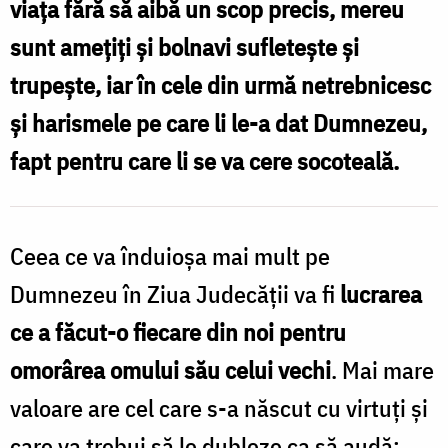
viața fără să aibă un scop precis, mereu
cu
sunt amețiți și bolnavi sufletește și
mărime
trupește, iar în cele din urmă netrebnicesc
de
și harismele pe care li le-a dat Dumnezeu,
suflet
fapt pentru care li se va cere socoteală.
/
Foto:
Oana
Ceea ce va înduioşa mai mult pe
Nechifor
Dumnezeu în Ziua Judecăţii va fi
lucrarea
ce a făcut-o fiecare din noi pentru
omorârea omului său celui vechi
. Mai mare
valoare are cel care s-a născut cu virtuţi şi
care va trebui să le dubleze ca să audă: