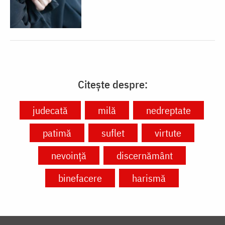
Citește despre:
judecată
milă
nedreptate
patimă
suflet
virtute
nevoință
discernământ
binefacere
harismă