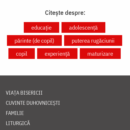
Citește despre:
educație
adolescență
părinte (de copil)
puterea rugăciunii
copil
experiență
maturizare
VIAȚA BISERICII
CUVINTE DUHOVNICEȘTI
FAMILIE
LITURGICĂ