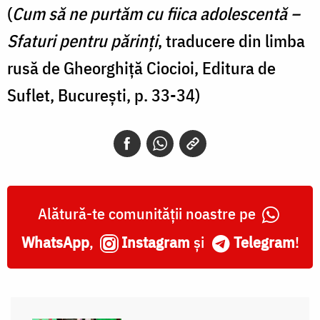
(
Cum să ne purtăm cu fiica adolescentă –
Sfaturi pentru părinţi
, traducere din limba
rusă de Gheorghiţă Ciocioi, Editura de
Suflet, Bucureşti, p. 33-34)
Alătură-te comunității noastre pe
WhatsApp
,
Instagram
și
Telegram
!