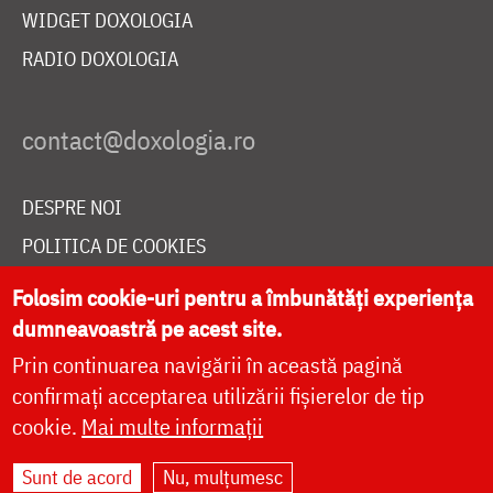
WIDGET DOXOLOGIA
RADIO DOXOLOGIA
DESPRE NOI
POLITICA DE COOKIES
DONEAZĂ ONLINE PENTRU CATEDRALA NAȚIONALĂ
Folosim cookie-uri pentru a îmbunătăți experiența
dumneavoastră pe acest site.
Prin continuarea navigării în această pagină
LIVE
confirmați acceptarea utilizării fișierelor de tip
cookie.
Mai multe informații
Site dezvoltat de
DOXOLOGIA MEDIA
,
Sunt de acord
Nu, mulțumesc