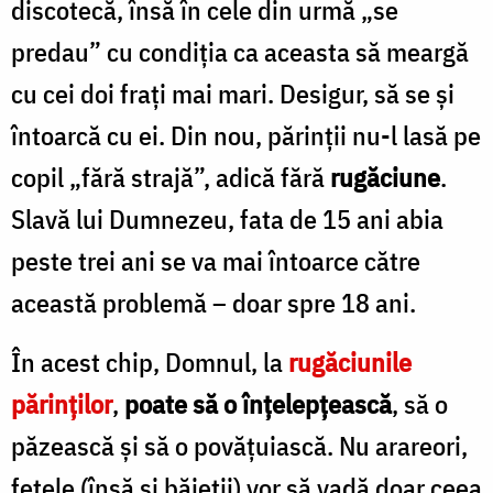
discotecă, însă în cele din urmă „se
predau” cu condiţia ca aceasta să meargă
cu cei doi fraţi mai mari. Desigur, să se şi
întoarcă cu ei. Din nou, părinţii nu-l lasă pe
copil „fără strajă”, adică fără
rugăciune
.
Slavă lui Dumnezeu, fata de 15 ani abia
peste trei ani se va mai întoarce către
această problemă – doar spre 18 ani.
În acest chip, Domnul, la
rugăciunile
părinţilor
,
poate să o înţelepţească
, să o
păzească şi să o povăţuiască. Nu arareori,
fetele (însă şi băieţii) vor să vadă doar ceea