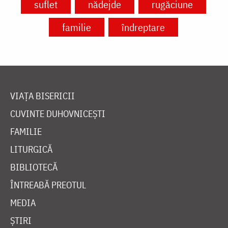
suflet
nădejde
rugăciune
familie
îndreptare
VIAȚA BISERICII
CUVINTE DUHOVNICEȘTI
FAMILIE
LITURGICĂ
BIBLIOTECĂ
ÎNTREABĂ PREOTUL
MEDIA
ȘTIRI