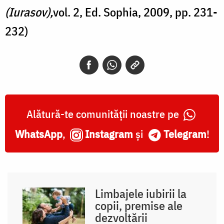
(Iurasov),
vol. 2, Ed. Sophia, 2009, pp. 231-
232)
Alătură-te comunității noastre pe
WhatsApp
,
Instagram
și
Telegram
!
Limbajele iubirii la
copii, premise ale
dezvoltării