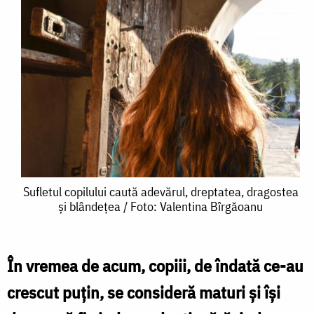
Sufletul
Sufletul copilului caută adevărul, dreptatea, dragostea
și blândețea / Foto: Valentina Bîrgăoanu
copilului
caută
adevărul,
În vremea de acum, copiii, de îndată ce-au
dreptatea,
crescut puţin, se consideră maturi şi îşi
dragostea