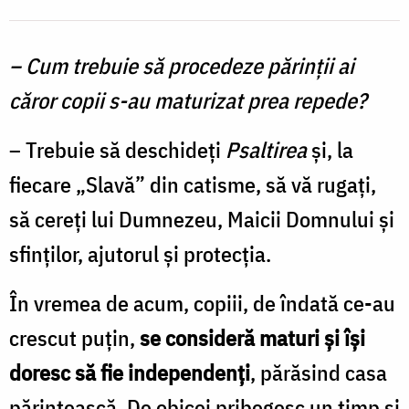
– Cum trebuie să procedeze părinții ai
căror copii s-au maturizat prea repede?
– Trebuie să deschideţi
Psaltirea
şi, la
fiecare „Slavă” din catisme, să vă rugaţi,
să cereţi lui Dumnezeu, Maicii Domnului şi
sfinţilor, ajutorul şi protecţia.
În vremea de acum, copiii, de îndată ce-au
crescut puţin,
se consideră maturi şi îşi
doresc să fie independenţi
, părăsind casa
părintească. De obicei pribegesc un timp şi