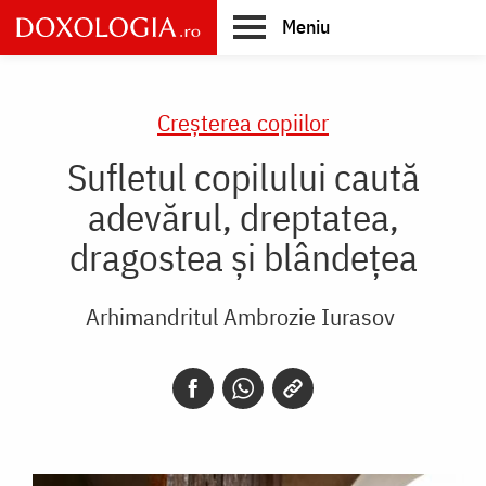
Skip
Meniu
to
main
Main
content
navigation
Creşterea copiilor
Sufletul copilului caută
adevărul, dreptatea,
dragostea și blândețea
Arhimandritul Ambrozie Iurasov