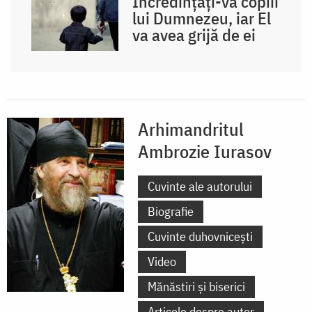
Încredințați-vă copiii
lui Dumnezeu, iar El
va avea grijă de ei
Arhimandritul
Ambrozie Iurasov
Cuvinte ale autorului
Biografie
Cuvinte duhovnicești
Video
Mănăstiri și biserici
Articole despre autor