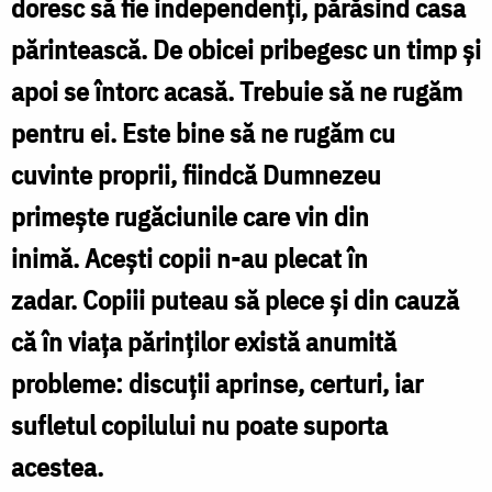
doresc să fie independenţi, părăsind casa
și
părintească. De obicei pribegesc un timp şi
blândețea
apoi se întorc acasă. Trebuie să ne rugăm
/
pentru ei. Este bine să ne rugăm cu
Foto:
cuvinte proprii, fiindcă Dumnezeu
Valentina
primeşte rugăciunile care vin din
Bîrgăoanu
inimă. Aceşti copii n-au plecat în
zadar. Copiii puteau să plece şi din cauză
că în viaţa părinţilor există anumită
probleme: discuţii aprinse, certuri, iar
sufletul copilului nu poate suporta
acestea.