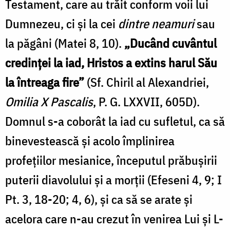
Testament, care au trăit conform voii lui
Dumnezeu, ci şi la cei
dintre neamuri
sau
la păgâni (Matei 8, 10).
„Ducând cuvântul
credinței la iad, Hristos a extins harul Său
la întreaga fire”
(Sf. Chiril al Alexandriei,
Omilia X Pascalis
, P. G. LXXVII, 605D).
Domnul s-a coborât la iad cu sufletul, ca să
binevestească şi acolo împlinirea
profeţiilor mesianice, începutul prăbuşirii
puterii diavolului şi a morţii (Efeseni 4, 9; I
Pt. 3, 18-20; 4, 6), şi ca să se arate şi
acelora care n-au crezut în venirea Lui şi L-