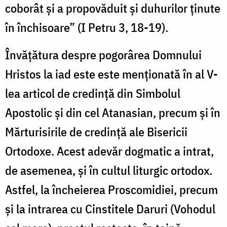
coborât şi a propovăduit şi duhurilor ţinute
în închisoare” (I Petru 3, 18-19).
Învăţătura despre pogorârea Domnului
Hristos la iad este este menţionată în al V-
lea articol de credinţă din Simbolul
Apostolic şi din cel Atanasian, precum şi în
Mărturisirile de credinţă ale Bisericii
Ortodoxe. Acest adevăr dogmatic a intrat,
de asemenea, și în cultul liturgic ortodox.
Astfel, la încheierea Proscomidiei, precum
şi la intrarea cu Cinstitele Daruri (Vohodul