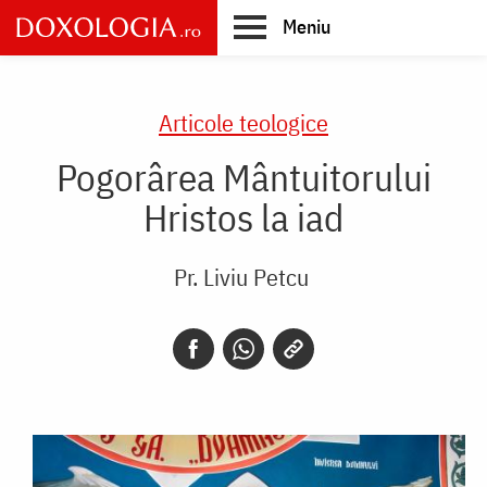
Skip
Meniu
to
main
Main
content
navigation
Articole teologice
Pogorârea Mântuitorului
Hristos la iad
Pr. Liviu Petcu