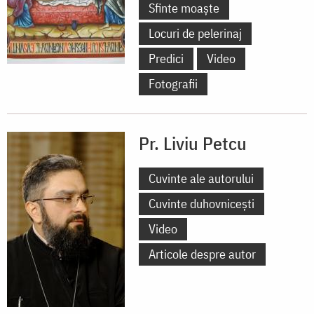
Sfinte moaște
Locuri de pelerinaj
Predici
Video
Fotografii
Pr. Liviu Petcu
Cuvinte ale autorului
Cuvinte duhovnicești
Video
Articole despre autor