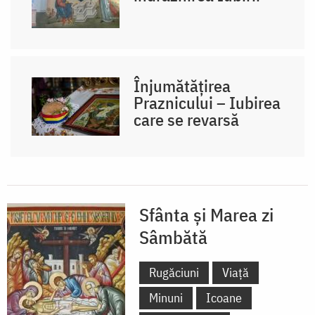
Înjumătățirea
Praznicului – Iubirea
care se revarsă
Sfânta și Marea zi
Sâmbătă
Rugăciuni
Viață
Minuni
Icoane