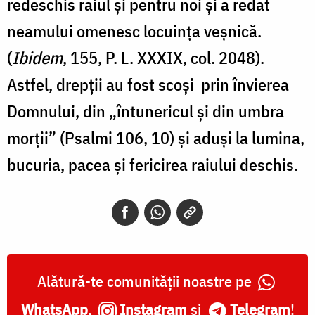
redeschis raiul şi pentru noi şi a redat
neamului omenesc locuinţa veşnică.
(
Ibidem
, 155, P. L. XXXIX, col. 2048).
Astfel, drepții au fost scoși prin învierea
Domnului, din „întunericul și din umbra
morții” (Psalmi 106, 10) și aduși la lumina,
bucuria, pacea și fericirea raiului deschis.
Alătură-te comunității noastre pe
WhatsApp
,
Instagram
și
Telegram
!