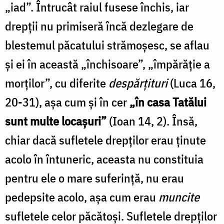
„iad”. Întrucât raiul fusese închis, iar
drepții nu primiseră încă dezlegare de
blestemul păcatului strămoșesc, se aflau
și ei în această „închisoare”, „împărăție a
morților”, cu diferite
despărțituri
(Luca 16,
20-31), așa cum și în cer
„în casa Tatălui
sunt multe locașuri”
(Ioan 14, 2). Însă,
chiar dacă sufletele drepților erau ținute
acolo în întuneric, aceasta nu constituia
pentru ele o mare suferință, nu erau
pedepsite acolo, așa cum erau
muncite
sufletele celor păcătoși. Sufletele drepților