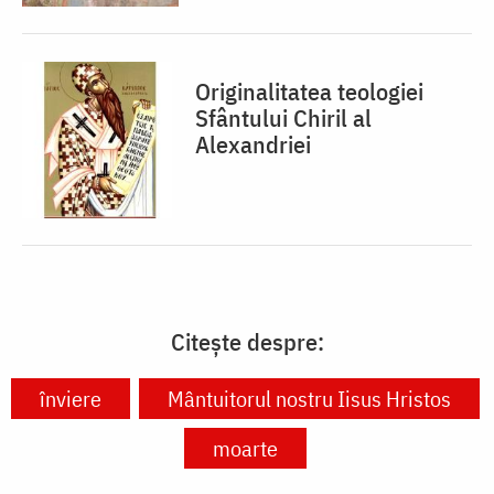
Originalitatea teologiei
Sfântului Chiril al
Alexandriei
Citește despre:
înviere
Mântuitorul nostru Iisus Hristos
moarte