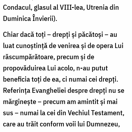
Condacul, glasul al VIII-lea, Utrenia din
Duminica Învierii).
Chiar dacă toți – drepţi şi păcătoşi – au
luat cunoştinţă de venirea şi de opera Lui
răscumpărătoare, precum și de
propovăduirea Lui acolo, n-au putut
beneficia toţi de ea, ci numai cei drepţi.
Referința Evangheliei despre drepți nu se
mărginește – precum am amintit și mai
sus – numai la cei din Vechiul Testament,
care au trăit conform voii lui Dumnezeu,