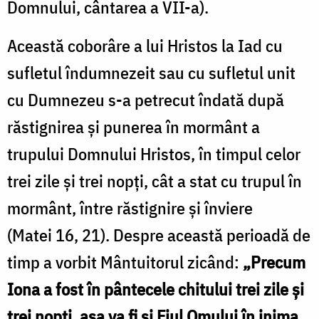
Domnului, cântarea a VII-a).
Această coborâre a lui Hristos la Iad cu
sufletul îndumnezeit sau cu sufletul unit
cu Dumnezeu s-a petrecut îndată după
răstignirea şi punerea în mormânt a
trupului Domnului Hristos, în timpul celor
trei zile și trei nopți, cât a stat cu trupul în
mormânt, între răstignire și înviere
(Matei 16, 21). Despre această perioadă de
timp a vorbit Mântuitorul zicând:
„Precum
Iona a fost în pântecele chitului trei zile și
trei nopți, așa va fi și Fiul Omului în inima