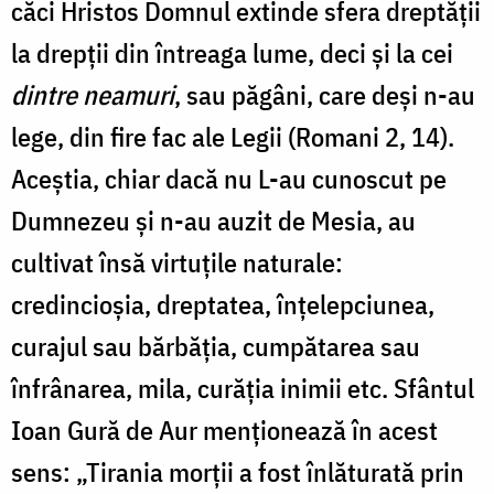
căci Hristos Domnul extinde sfera dreptății
la drepții din întreaga lume, deci și la cei
dintre neamuri
, sau păgâni, care deși n-au
lege, din fire fac ale Legii (Romani 2, 14).
Aceştia, chiar dacă nu L-au cunoscut pe
Dumnezeu şi n-au auzit de Mesia, au
cultivat însă virtuţile naturale:
credincioșia, dreptatea, înțelepciunea,
curajul sau bărbăția, cumpătarea sau
înfrânarea, mila, curăția inimii etc. Sfântul
Ioan Gură de Aur menţionează în acest
sens: „Tirania morţii a fost înlăturată prin