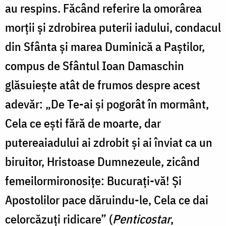
au respins. Făcând referire la omorârea
morții și zdrobirea puterii iadului, condacul
din Sfânta și marea Duminică a Paștilor,
compus de Sfântul Ioan Damaschin
glăsuiește atât de frumos despre acest
adevăr: „De Te-ai și pogorât în mormânt,
Cela ce ești fără de moarte, dar
putereaiadului ai zdrobit și ai înviat ca un
biruitor, Hristoase Dumnezeule, zicând
femeilormironosițe: Bucurați-vă! Și
Apostolilor pace dăruindu-le, Cela ce dai
celorcăzuți ridicare” (
Penticostar
,