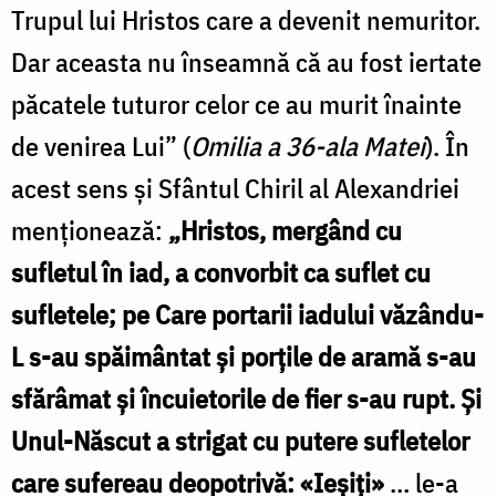
Trupul lui Hristos care a devenit nemuritor.
Dar aceasta nu înseamnă că au fost iertate
păcatele tuturor celor ce au murit înainte
de venirea Lui” (
Omilia a 36-a
la Matei
). În
acest sens şi Sfântul Chiril al Alexandriei
menţionează:
„Hristos, mergând cu
sufletul în iad, a convorbit ca suflet cu
sufletele; pe Care portarii iadului văzându-
L s-au spăimântat şi porţile de aramă s-au
sfărâmat şi încuietorile de fier s-au rupt. Şi
Unul-Născut a strigat cu putere sufletelor
care sufereau deopotrivă: «Ieşiţi»
… le-a