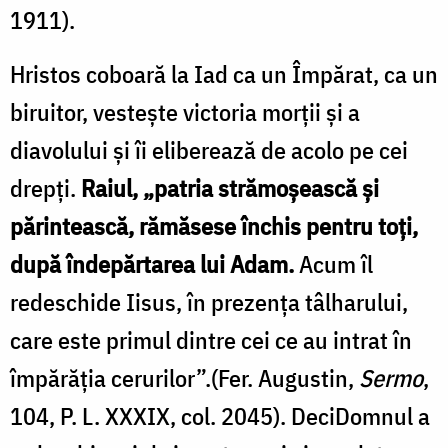
1911).
Hristos coboară la Iad ca un Împărat, ca un
biruitor, vesteşte victoria morţii şi a
diavolului şi îi eliberează de acolo pe cei
drepţi.
Raiul, „patria strămoşească şi
părintească, rămăsese închis pentru toţi,
după îndepărtarea lui Adam.
Acum îl
redeschide Iisus, în prezenţa tâlharului,
care este primul dintre cei ce au intrat în
împărăţia cerurilor”.(Fer. Augustin,
Sermo
,
104, P. L. XXXIX, col. 2045). DeciDomnul a