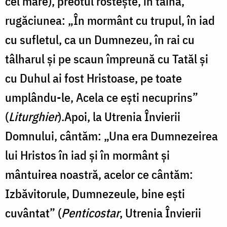
cel mare), preotul rosteşte, în taină,
rugăciunea: „În mormânt cu trupul, în iad
cu sufletul, ca un Dumnezeu, în rai cu
tâlharul şi pe scaun împreună cu Tatăl şi
cu Duhul ai fost Hristoase, pe toate
umplându-le, Acela ce eşti necuprins”
(
Liturghier
).Apoi, la Utrenia Învierii
Domnului, cântăm: „Una era Dumnezeirea
lui Hristos în iad și în mormânt și
mântuirea noastră, acelor ce cântăm:
Izbăvitorule, Dumnezeule, bine ești
cuvântat” (
Penticostar
, Utrenia Învierii