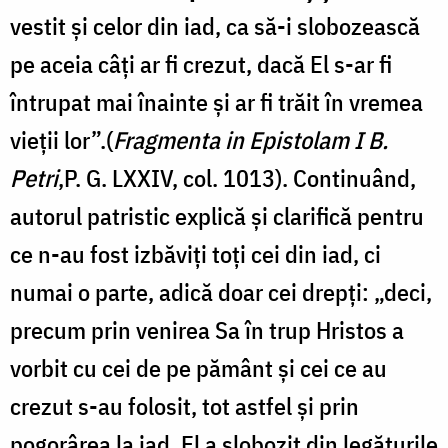
vestit şi celor din iad, ca să-i slobozească
pe aceia câţi ar fi crezut, dacă El s-ar fi
întrupat mai înainte şi ar fi trăit în vremea
vieţii lor”.(
Fragmenta in Epistolam I B.
Petri
,P. G. LXXIV, col. 1013). Continuând,
autorul patristic explică și clarifică pentru
ce n-au fost izbăviți toți cei din iad, ci
numai o parte, adică doar cei drepți: „deci,
precum prin venirea Sa în trup Hristos a
vorbit cu cei de pe pământ și cei ce au
crezut s-au folosit, tot astfel și prin
pogorârea la iad, El a slobozit din legăturile