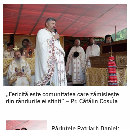
„Fericită este comunitatea care zămislește
din rândurile ei sfinți” – Pr. Cătălin Coșula
Părintele Patriarh Daniel: