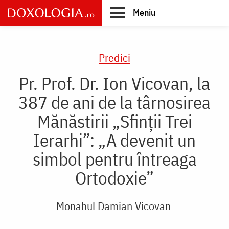
Skip
Meniu
to
main
Main
content
navigation
Predici
Pr. Prof. Dr. Ion Vicovan, la
387 de ani de la târnosirea
Mănăstirii „Sfinții Trei
Ierarhi”: „A devenit un
simbol pentru întreaga
Ortodoxie”
Monahul Damian Vicovan