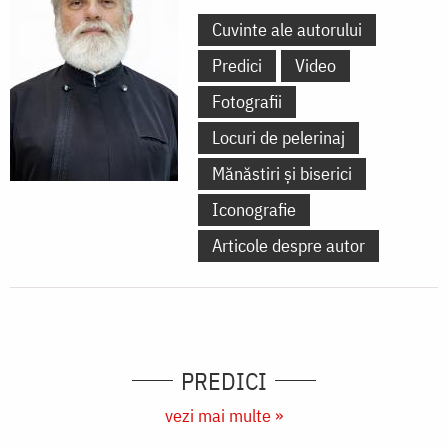
Cuvinte ale autorului
Predici
Video
Fotografii
Locuri de pelerinaj
Mănăstiri și biserici
Iconografie
Articole despre autor
PREDICI
vezi mai multe »