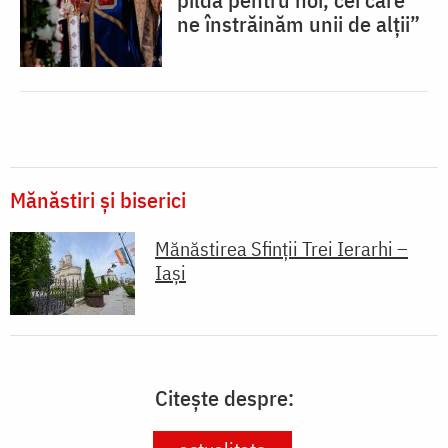
ne înstrăinăm unii de alții”
Mănăstiri și biserici
Mănăstirea Sfinții Trei Ierarhi –
Iași
Citește despre: