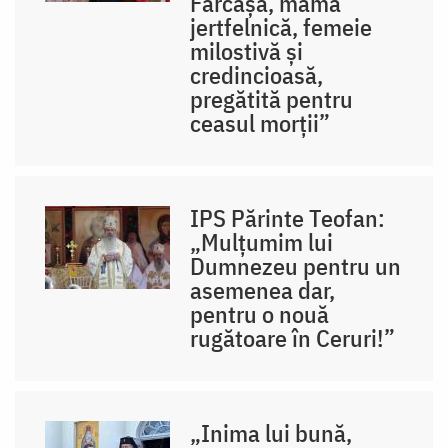
Fărcașa, mamă
jertfelnică, femeie
milostivă și
credincioasă,
pregătită pentru
ceasul morții”
IPS Părinte Teofan:
„Mulțumim lui
Dumnezeu pentru un
asemenea dar,
pentru o nouă
rugătoare în Ceruri!”
„Inima lui bună,