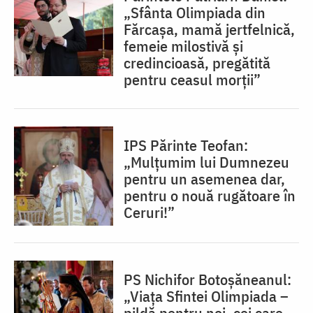
„Sfânta Olimpiada din
Fărcașa, mamă jertfelnică,
femeie milostivă și
credincioasă, pregătită
pentru ceasul morții”
IPS Părinte Teofan:
„Mulțumim lui Dumnezeu
pentru un asemenea dar,
pentru o nouă rugătoare în
Ceruri!”
PS Nichifor Botoșăneanul:
„Viața Sfintei Olimpiada –
pildă pentru noi, cei care