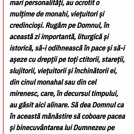
mari personalități, au ocrotit o
mulțime de monahi, viețuitori și
credincioși. Rugăm pe Domnul, în
această zi importantă, liturgică și
istorică, să-i odihnească în pace și să-i
așeze cu drepții pe toți ctitorii, stareții,
slujitorii, viețuitorii și închinătorii ei,
din cinul monahal sau din cel
mirenesc, care, în decursul timpului,
au găsit aici alinare. Să dea Domnul ca
în această mănăstire să coboare pacea
și binecuvântarea lui Dumnezeu pe