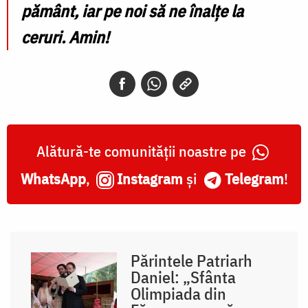
pământ, iar pe noi să ne înalțe la
ceruri. Amin!
Alătură-te comunității noastre pe
WhatsApp
,
Instagram
și
Telegram
!
Părintele Patriarh
Daniel: „Sfânta
Olimpiada din