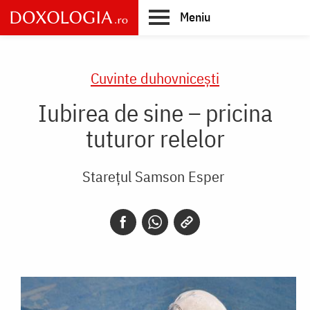
Skip
Meniu
to
main
Main
content
navigation
Cuvinte duhovnicești
Iubirea de sine – pricina
tuturor relelor
Starețul Samson Esper