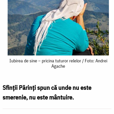
Iubirea
Iubirea de sine – pricina tuturor relelor / Foto: Andrei
Agache
de
sine
–
Sfinții Părinți spun că unde nu este
pricina
smerenie, nu este mântuire.
tuturor
relelor