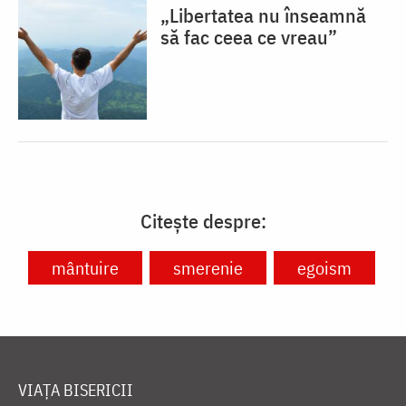
„Libertatea nu înseamnă
să fac ceea ce vreau”
Citește despre:
mântuire
smerenie
egoism
VIAȚA BISERICII