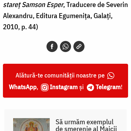
stareț Samson Esper
, Traducere de Severin
Alexandru, Editura Egumenița, Galați,
2010, p. 44)
Alătură-te comunității noastre pe
WhatsApp
,
Instagram
și
Telegram
!
Să urmăm exemplul
de smerenie al Maicii