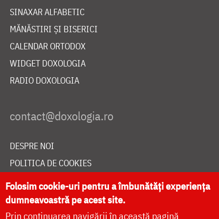
SINAXAR ALFABETIC
MĂNĂSTIRI ȘI BISERICI
CALENDAR ORTODOX
WIDGET DOXOLOGIA
RADIO DOXOLOGIA
DESPRE NOI
POLITICA DE COOKIES
DONEAZĂ ONLINE PENTRU CATEDRALA NAȚIONALĂ
Folosim cookie-uri pentru a îmbunătăți experiența
dumneavoastră pe acest site.
Prin continuarea navigării în această pagină
LIVE