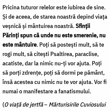
Pricina tuturor relelor este iubirea de sine.
/
Și de aceea, de starea noastră depind viața
Foto:
Andrei
veșnică și mântuirea noastră.
Sfinții
Agache
Părinți spun că unde nu este smerenie, nu
este mântuire
. Poți să postești mult, să te
rogi mult, să citești Psaltirea, paraclise,
acatiste, dar la nimic nu-ți vor ajuta. Poți
să porți zdrențe, poți să dormi pe pământ,
însă acestea cu nimic nu te vor ajuta. Vor fi
numai o manifestare a fanatismului.
(
O viață de jertfă
–
Mărturisirile Cuviosului