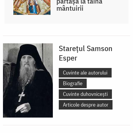
părtașă la taina
mântuirii
Starețul Samson
Esper
Cuvinte ale autorului
Biografie
Cuvinte duhovnicești
Articole despre autor