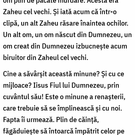
Zaheu cel vechi. Şi iată acum că într-o
clipă, un alt Zaheu răsare înaintea ochilor.
Un alt om, un om născut din Dumnezeu, un
om creat din Dumnezeu izbucneşte acum
biruitor din Zaheul cel vechi.
Cine a săvârşit această minune? Şi cu ce
mijloace? Iisus Fiul lui Dumnezeu, prin
cuvântul său! Este o minune a renaşterii,
care trebuie să se împlinească şi cu noi.
Fapta îi urmează. Plin de căinţă,
făgăduieşte să întoarcă împătrit celor pe