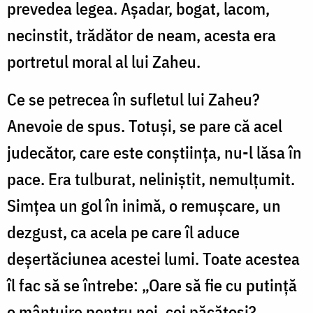
prevedea legea. Aşadar, bogat, lacom,
necinstit, trădător de neam, acesta era
portretul moral al lui Zaheu.
Ce se petrecea în sufletul lui Zaheu?
Anevoie de spus. Totuşi, se pare că acel
judecător, care este conştiinţa, nu-l lăsa în
pace. Era tulburat, neliniştit, nemulţumit.
Simţea un gol în inimă, o remuşcare, un
dezgust, ca acela pe care îl aduce
deşertăciunea acestei lumi. Toate acestea
îl fac să se întrebe: „Oare să fie cu putinţă
o mântuire pentru noi, cei păcătoşi?