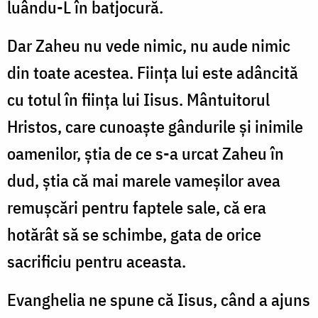
luându-L în batjocură.
Dar Zaheu nu vede nimic, nu aude nimic
din toate acestea. Fiinţa lui este adâncită
cu totul în fiinţa lui Iisus. Mântuitorul
Hristos, care cunoaşte gândurile şi inimile
oamenilor, ştia de ce s-a urcat Zaheu în
dud, ştia că mai marele vameşilor avea
remuşcări pentru faptele sale, că era
hotărât să se schimbe, gata de orice
sacrificiu pentru aceasta.
Evanghelia ne spune că Iisus, când a ajuns