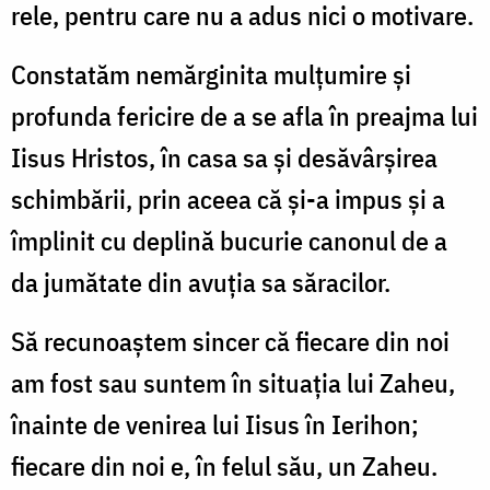
rele, pentru care nu a adus nici o motivare.
Constatăm nemărginita mulţumire şi
profunda fericire de a se afla în preajma lui
Iisus Hristos, în casa sa şi desăvârşirea
schimbării, prin aceea că şi-a impus şi a
împlinit cu deplină bucurie canonul de a
da jumătate din avuţia sa săracilor.
Să recunoaştem sincer că fiecare din noi
am fost sau suntem în situaţia lui Zaheu,
înainte de venirea lui Iisus în Ierihon;
fiecare din noi e, în felul său, un Zaheu.