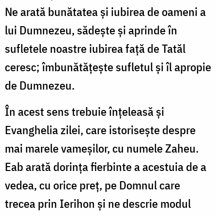
Ne arată bunătatea şi iubirea de oameni a
lui Dumnezeu, sădeşte şi aprinde în
sufletele noastre iubirea faţă de Tatăl
ceresc; îmbunătăţeşte sufletul şi îl apropie
de Dumnezeu.
În acest sens trebuie înţeleasă şi
Evanghelia zilei, care istoriseşte despre
mai marele vameşilor, cu numele Zaheu.
Eab arată dorinţa fierbinte a acestuia de a
vedea, cu orice preţ, pe Domnul care
trecea prin Ierihon şi ne descrie modul