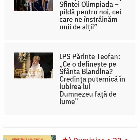
Sfintei Olimpiada –
pildă pentru noi, cei
care ne înstrăinăm
unii de alții”
IPS Părinte Teofan:
„Ce o definește pe
Sfânta Blandina?
Credința puternică în
iubirea lui
Dumnezeu față de
lume”