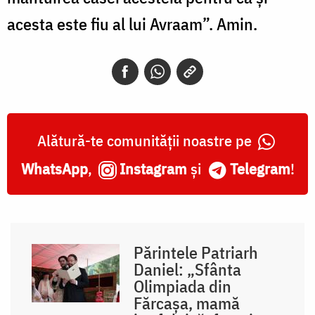
acesta este fiu al lui Avraam”. Amin.
Alătură-te comunității noastre pe
WhatsApp
,
Instagram
și
Telegram
!
Părintele Patriarh
Daniel: „Sfânta
Olimpiada din
Fărcașa, mamă