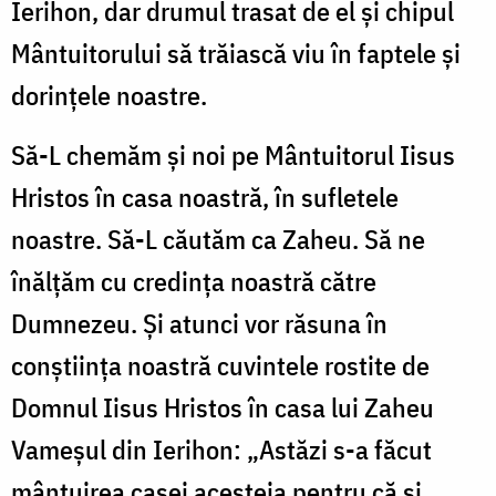
Ierihon, dar drumul trasat de el şi chipul
Mântuitorului să trăiască viu în faptele şi
dorinţele noastre.
Să-L chemăm şi noi pe Mântuitorul Iisus
Hristos în casa noastră, în sufletele
noastre. Să-L căutăm ca Zaheu. Să ne
înălţăm cu credinţa noastră către
Dumnezeu. Şi atunci vor răsuna în
conştiinţa noastră cuvintele rostite de
Domnul Iisus Hristos în casa lui Zaheu
Vameşul din Ierihon: „Astăzi s-a făcut
mântuirea casei acesteia pentru că şi