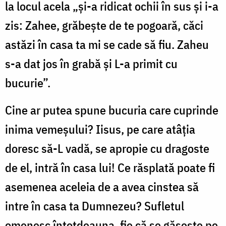
la locul acela „şi-a ridicat ochii în sus şi i-a
zis: Zahee, grăbeşte de te pogoară, căci
astăzi în casa ta mi se cade să fiu. Zaheu
s-a dat jos în grabă şi L-a primit cu
bucurie”.
Cine ar putea spune bucuria care cuprinde
inima vemeşului? Iisus, pe care atâţia
doresc să-L vadă, se apropie cu dragoste
de el, intră în casa lui! Ce răsplată poate fi
asemenea aceleia de a avea cinstea să
intre în casa ta Dumnezeu? Sufletul
omenesc întotdeauna, fie că se găseşte pe