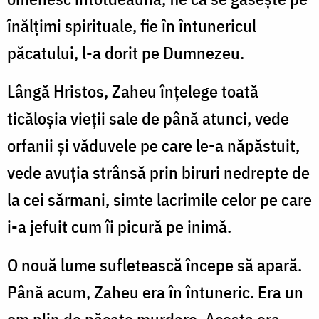
înălţimi spirituale, fie în întunericul
păcatului, l-a dorit pe Dumnezeu.
Lângă Hristos, Zaheu înţelege toată
ticăloşia vieţii sale de până atunci, vede
orfanii şi văduvele pe care le-a năpăstuit,
vede avuţia strânsă prin biruri nedrepte de
la cei sărmani, simte lacrimile celor pe care
i-a jefuit cum îi picură pe inimă.
O nouă lume sufletească începe să apară.
Până acum, Zaheu era în întuneric. Era un
om plin de păcate murdare. Acesta era