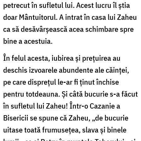
petrecut în sufletul lui. Acest lucru îl ştia
doar Mântuitorul. A intrat în casa lui Zaheu
ca să desăvârşească acea schimbare spre
bine a acestuia.
În felul acesta, iubirea şi preţuirea au
deschis izvoarele abundente ale căinţei,
pe care dispreţul le-ar fi ţinut închise
pentru totdeauna. Şi câtă bucurie s-a făcut
în sufletul lui Zaheu! Într-o Cazanie a
Bisericii se spune că Zaheu, „de bucurie
uitase toată frumuseţea, slava şi binele