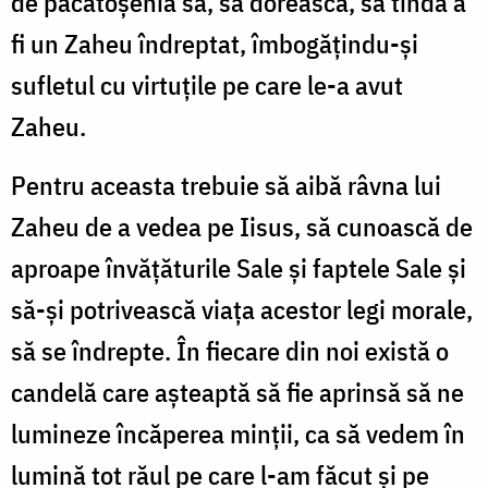
de păcătoşenia sa, să dorească, să tindă a
fi un Zaheu îndreptat, îmbogăţindu-şi
sufletul cu virtuţile pe care le-a avut
Zaheu.
Pentru aceasta trebuie să aibă râvna lui
Zaheu de a vedea pe Iisus, să cunoască de
aproape învăţăturile Sale şi faptele Sale şi
să-şi potrivească viaţa acestor legi morale,
să se îndrepte. În fiecare din noi există o
candelă care aşteaptă să fie aprinsă să ne
lumineze încăperea minţii, ca să vedem în
lumină tot răul pe care l-am făcut şi pe