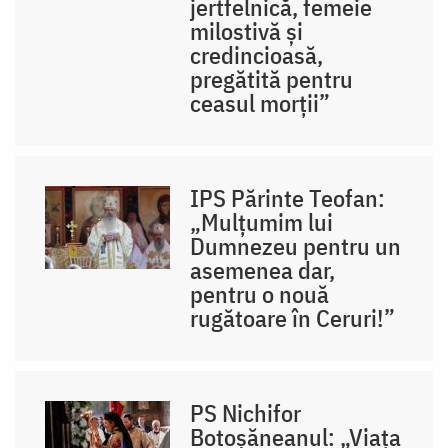
jertfelnică, femeie
milostivă și
credincioasă,
pregătită pentru
ceasul morții”
IPS Părinte Teofan:
„Mulțumim lui
Dumnezeu pentru un
asemenea dar,
pentru o nouă
rugătoare în Ceruri!”
PS Nichifor
Botoșăneanul: „Viața