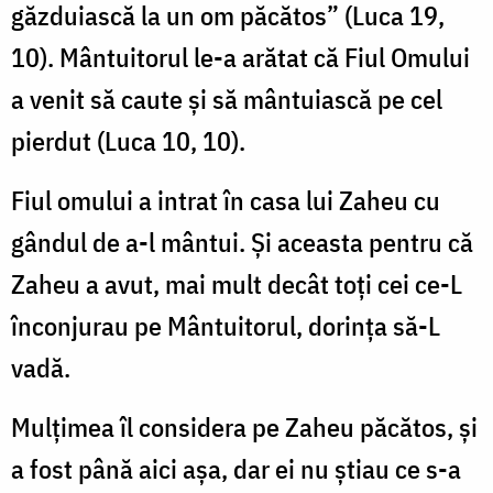
găzduiască la un om păcătos” (Luca 19,
10). Mântuitorul le-a arătat că Fiul Omului
a venit să caute şi să mântuiască pe cel
pierdut (Luca 10, 10).
Fiul omului a intrat în casa lui Zaheu cu
gândul de a-l mântui. Şi aceasta pentru că
Zaheu a avut, mai mult decât toţi cei ce-L
înconjurau pe Mântuitorul, dorinţa să-L
vadă.
Mulţimea îl considera pe Zaheu păcătos, şi
a fost până aici aşa, dar ei nu ştiau ce s-a