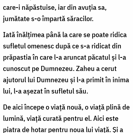
care-i năpăstuise, iar din avuţia sa,
jumătate s-o împartă săracilor.
Iată înălţimea până la care se poate ridica
sufletul omenesc după ce s-a ridicat din
prăpastia în care l-a aruncat păcatul şi l-a
cunoscut pe Dumnezeu. Zaheu a cerut
ajutorul lui Dumnezeu şi l-a primit în inima
lui, l-a aşezat în sufletul său.
De aici începe o viaţă nouă, o viaţă plină de
lumină, viaţă curată pentru el. Aici este
piatra de hotar pentru noua lui viaţă. Şi a