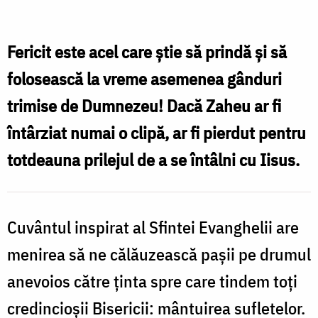
a
XXXII-
Fericit este acel care ştie să prindă şi să
a
folosească la vreme asemenea gânduri
după
trimise de Dumnezeu! Dacă Zaheu ar fi
Rusalii
întârziat numai o clipă, ar fi pierdut pentru
-
totdeauna prilejul de a se întâlni cu Iisus.
a
lui
Zaheu
Cuvântul inspirat al Sfintei Evanghelii are
menirea să ne călăuzească paşii pe drumul
anevoios către ţinta spre care tindem toţi
credincioşii Bisericii: mântuirea sufletelor.