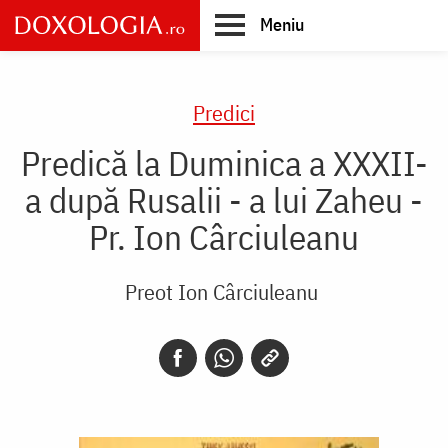
Skip
Meniu
to
main
Main
content
navigation
Predici
Predică la Duminica a XXXII-
a după Rusalii - a lui Zaheu -
Pr. Ion Cârciuleanu
Preot Ion Cârciuleanu