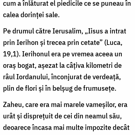
cum a înlăturat el piedicile ce se puneau în
calea dorinţei sale.
Pe drumul către Ierusalim, „Iisus a intrat
prin Ierihon şi trecea prin cetate” (Luca,
19,1). Ierihonul era pe vremea aceea un
oraş bogat, aşezat la câţiva kilometri de
râul Iordanului, înconjurat de verdeaţă,
plin de flori şi în belşug de frumuseţe.
Zaheu, care era mai marele vameşilor, era
urât şi dispreţuit de cei din neamul său,
deoarece încasa mai multe impozite decât