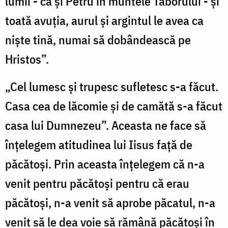
lumii - ca şi Petru în muntele Taborului - şi
toată avuţia, aurul şi argintul le avea ca
nişte tină, numai să dobândească pe
Hristos”.
„Cel lumesc şi trupesc sufletesc s-a făcut.
Casa cea de lăcomie şi de camătă s-a făcut
casa lui Dumnezeu”. Aceasta ne face să
înţelegem atitudinea lui Iisus faţă de
păcătoşi. Prin aceasta înţelegem că n-a
venit pentru păcătoşi pentru că erau
păcătoşi, n-a venit să aprobe păcatul, n-a
venit să le dea voie să rămână păcătoşi în