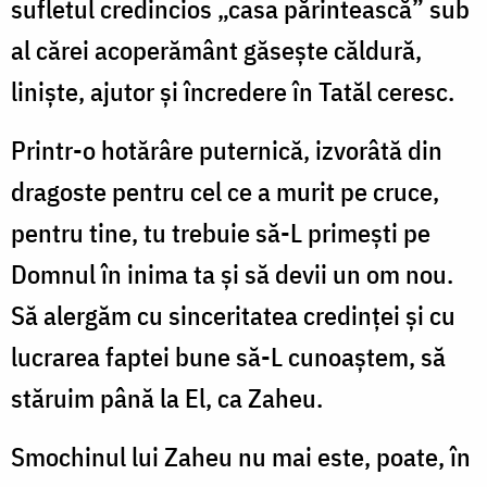
sufletul credincios „casa părintească” sub
al cărei acoperământ găseşte căldură,
linişte, ajutor şi încredere în Tatăl ceresc.
Printr-o hotărâre puternică, izvorâtă din
dragoste pentru cel ce a murit pe cruce,
pentru tine, tu trebuie să-L primeşti pe
Domnul în inima ta şi să devii un om nou.
Să alergăm cu sinceritatea credinţei şi cu
lucrarea faptei bune să-L cunoaştem, să
stăruim până la El, ca Zaheu.
Smochinul lui Zaheu nu mai este, poate, în