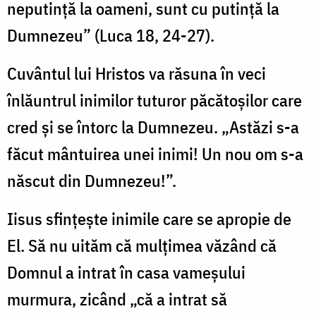
neputinţă la oameni, sunt cu putinţă la
Dumnezeu” (Luca 18, 24-27).
Cuvântul lui Hristos va răsuna în veci
înlăuntrul inimilor tuturor păcătoşilor care
cred şi se întorc la Dumnezeu. „Astăzi s-a
făcut mântuirea unei inimi! Un nou om s-a
născut din Dumnezeu!”.
Iisus sfinţeşte inimile care se apropie de
El. Să nu uităm că mulţimea văzând că
Domnul a intrat în casa vameşului
murmura, zicând „că a intrat să